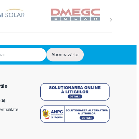
Abonează-te
tile
iții
ențialitate
i