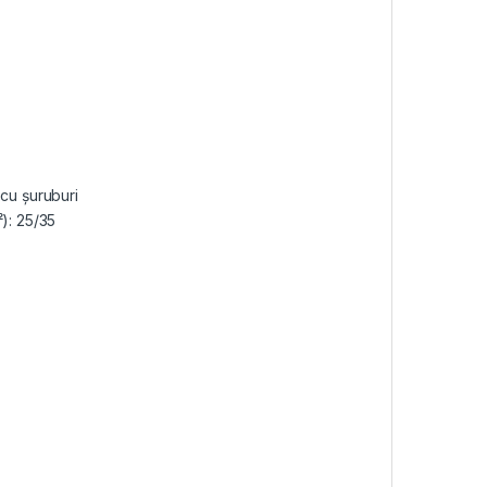
 cu șuruburi
): 25/35