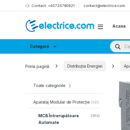
Skip to navigation
Skip to content
Contact: +40724780821
contact@electrice.com
Acasa
Products
Categorii
Prima pagină
Distribuția Energiei
Apa
Toate categoriile
Aparataj Modular de Protecție
(581)
MCB Întrerupătoare
(394)
Automate