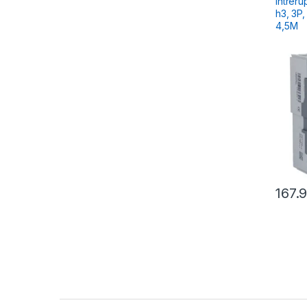
Intrer
h3, 3P, 16A, 18kA, compact
4,5M
167.