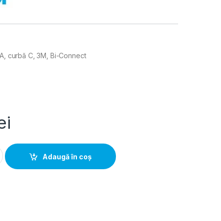
kA, curbă C, 3M, Bi-Connect
ei
tor 3P, 4A, 6kA, curba C, 3M, Bi-Connect quantity
Adaugă în coș