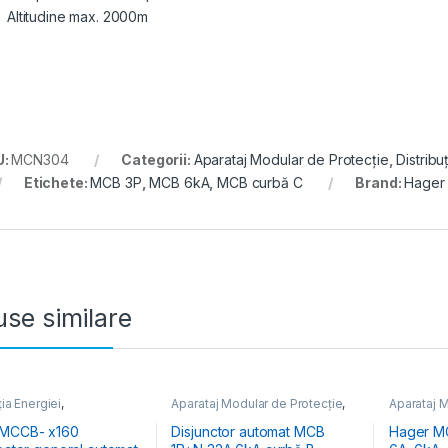
Altitudine max. 2000m
U:
MCN304
Categorii:
Aparataj Modular de Protecție
,
Distribu
Etichete:
MCB 3P
,
MCB 6kA
,
MCB curbă C
Brand:
Hager
se similare
ția Energiei
,
Aparataj Modular de Protecție
,
Aparataj M
pătoare Generale
Distribuția Energiei
,
MCB
Distribuția
Întrerupătoare Automate
Întrerupă
 MCCB- x160
Disjunctor automat MCB
Hager MC