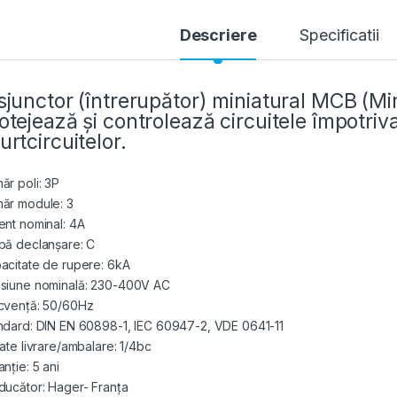
Descriere
Specificatii
sjunctor (întrerupător) miniatural MCB (Min
otejează și controlează circuitele împotriva
urtcircuitelor.
ăr poli: 3P
ăr module: 3
ent nominal: 4A
bă declanșare: C
acitate de rupere: 6kA
siune nominală: 230-400V AC
cvență: 50/60Hz
ndard: DIN EN 60898-1, IEC 60947-2, VDE 0641-11
tate livrare/ambalare: 1/4bc
nție: 5 ani
ducător: Hager- Franța