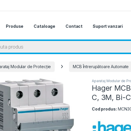
Produse
Cataloage
Contact
Suport vanzari
 search
rataj Modular de Protecție
MCB Întrerupătoare Automate
Aparataj Modular de Pr
Hager MCB-
C, 3M, Bi-
Cod produs:
MCN3