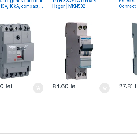
upator general automat
1P+N 32A 6kA curbă B,
6A, 6kA, curba B, 1M, Bi-
,
Hager | MKN532
Connect
90
lei
84.60
lei
27.81