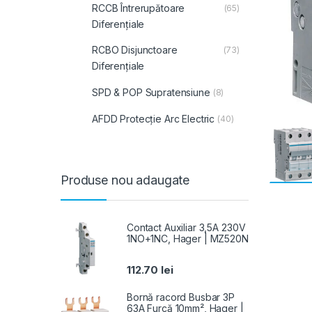
RCCB Întrerupătoare
(65)
Diferențiale
RCBO Disjunctoare
(73)
Diferențiale
SPD & POP Supratensiune
(8)
AFDD Protecție Arc Electric
(40)
Produse nou adaugate
Contact Auxiliar 3,5A 230V
1NO+1NC, Hager | MZ520N
112.70
lei
Bornă racord Busbar 3P
63A Furcă 10mm², Hager |