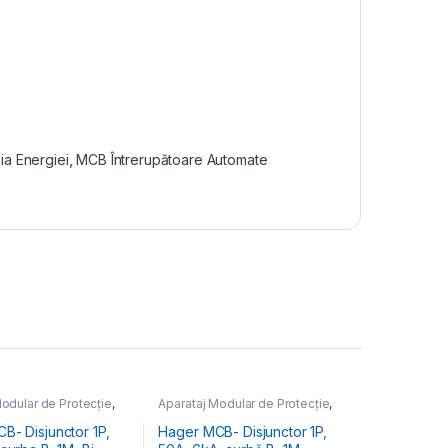
ția Energiei
,
MCB Întrerupătoare Automate
odular de Protecție
,
Aparataj Modular de Protecție
,
 Energiei
,
MCB
Distribuția Energiei
,
MCB
toare Automate
Întrerupătoare Automate
B- Disjunctor 1P,
Hager MCB- Disjunctor 1P,