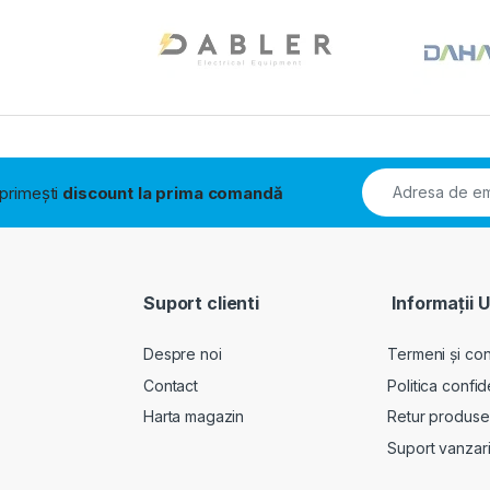
i primești
discount la prima comandă
Suport clienti
Informații U
Despre noi
Termeni și cond
Contact
Politica confid
Harta magazin
Retur produse
Suport vanzar