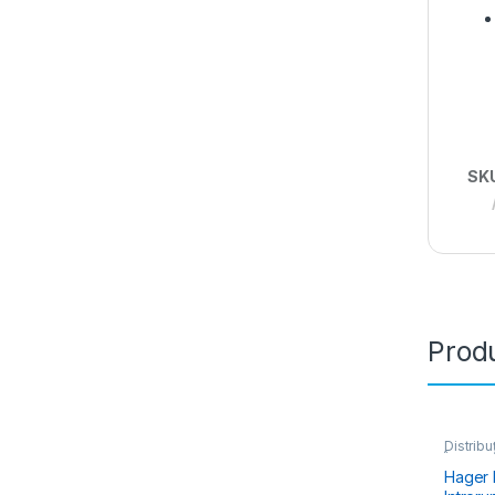
SK
Produ
Distribu
Întreru
Hager