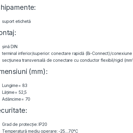
hipamente:
suport etichetă
ntaj:
șină DIN
terminal inferior/superior: conectare rapidă (Bi-Connect)/conexiune
secțiunea transversală de conectare cu conductor flexibil/rigid (mm²
mensiuni (mm):
Lungime= 83
Lățime= 52,5
Adâncime= 70
curitate:
Grad de protecție: IP20
Temperatură mediu operare: -25…70°C