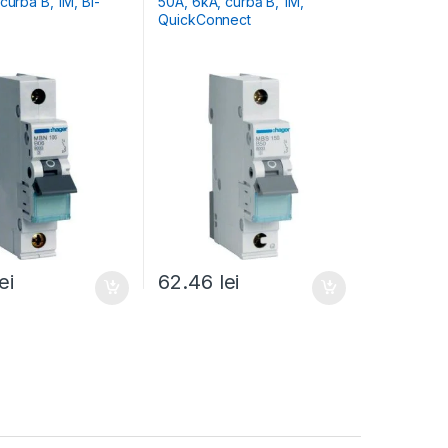
50A, 6kA, curbă B, 1M,
QuickConnect
lei
62.46
lei