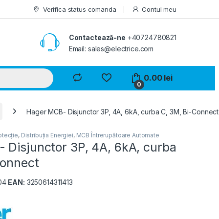
Verifica status comanda
Contul meu
Contactează-ne
+40724780821
Email: sales@electrice.com
0.00
lei
0
Hager MCB- Disjunctor 3P, 4A, 6kA, curba C, 3M, Bi-Connect
otecție
,
Distribuția Energiei
,
MCB Întrerupătoare Automate
 Disjunctor 3P, 4A, 6kA, curba
Connect
04
EAN:
3250614311413