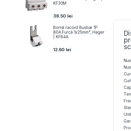
KF30M
38.50
lei
Bornă racord Busbar 1P
Di
80A Furcă 1x25mm², Hager
| KF84A
pr
sc
12.60
lei
Num
Num
Cur
Cur
Cap
Ten
Fre
Sta
Uni
Gara
Pro