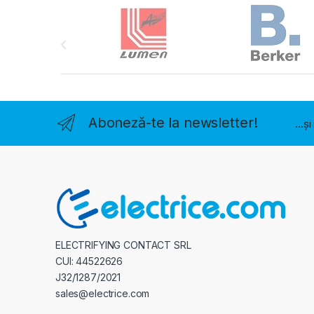
Brands Carousel
Aboneză-te la newsletter!
...ș
ELECTRIFYING CONTACT SRL
CUI: 44522626
J32/1287/2021
sales@electrice.com