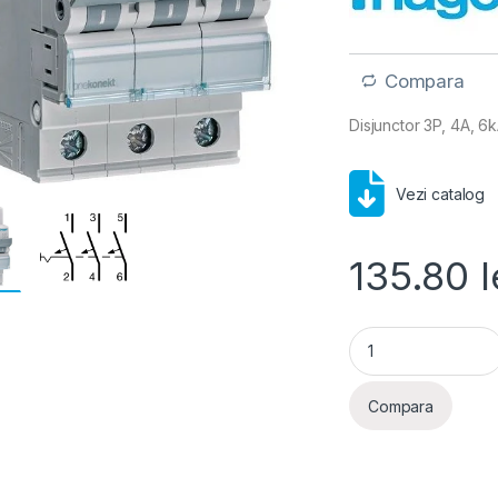
Compara
Disjunctor 3P, 4A, 6
Vezi catalog
135.80
l
Hager MCB- Disjunc
Compara