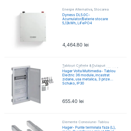
Energie Alternativa
,
Stocarea
Energiei
Dyness DL5.0C-
Acumulator/Baterie stocare
5,12kWh, LiFePO4
4,464.80
lei
Tablouri Cofrete & Dulapuri
Electrice
,
Tablouri Electrice Hibrid &
Hager Volta Multimedia- Tablou
Multimedia
Electric 36 module, incastrat
zidarie, usa metalica, 3 prize
Schuko, IP30
655.40
lei
Elemente Conexiune- Tablou
Electric
Hager- Punte terminala faza (L),