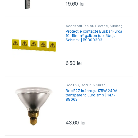
19.60
lei
Accesorii Tablou Electric
,
Busbar,
Barete & Bare Colectoare
Protecție contacte Busbar Furcă
10-16mm² galben (set 5bc),
Schrack | BSB00303
6.50
lei
Bec E27
,
Becuri & Surse
Bec E27 Infraroșu 175W 240V
transparent, Eurolamp | 147-
88063
43.60
lei