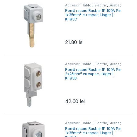
Accesorii Tablou Electric
,
Busbar,
Barete & Bare Colectoare
,
Bornă racord Busbar 1P 100A Pin
Elemente Conexiune- Tablou
1x35mm² cu capac, Hager |
Electric
KF83C
21.80
lei
Accesorii Tablou Electric
,
Busbar,
Barete & Bare Colectoare
,
Bornă racord Busbar 1P 100A Pin
Elemente Conexiune- Tablou
2x25mm² cu capac, Hager |
Electric
KF83B
42.60
lei
Accesorii Tablou Electric
,
Busbar,
Barete & Bare Colectoare
,
Bornă racord Busbar 1P 100A Pin
Elemente Conexiune- Tablou
1x35mm² cu capac, Hager |
Electric