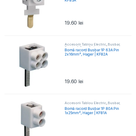
KF83A
19.60
lei
Accesorii Tablou Electric
,
Busbar,
Barete & Bare Colectoare
,
Bornă racord Busbar 1P 63A Pin
Elemente Conexiune- Tablou
2x16mm², Hager | KF82A
Electric
19.60
lei
Accesorii Tablou Electric
,
Busbar,
Barete & Bare Colectoare
,
Bornă racord Busbar 1P 80A Pin
Elemente Conexiune- Tablou
1x25mm², Hager | KF81A
Electric