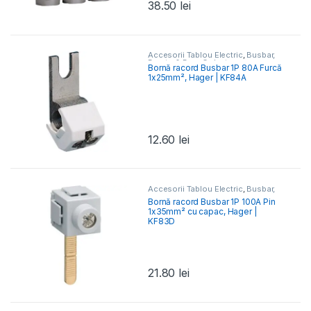
38.50
lei
Accesorii Tablou Electric
,
Busbar,
Barete & Bare Colectoare
,
Bornă racord Busbar 1P 80A Furcă
Elemente Conexiune- Tablou
1x25mm², Hager | KF84A
Electric
12.60
lei
Accesorii Tablou Electric
,
Busbar,
Barete & Bare Colectoare
,
Bornă racord Busbar 1P 100A Pin
Elemente Conexiune- Tablou
1x35mm² cu capac, Hager |
Electric
KF83D
21.80
lei