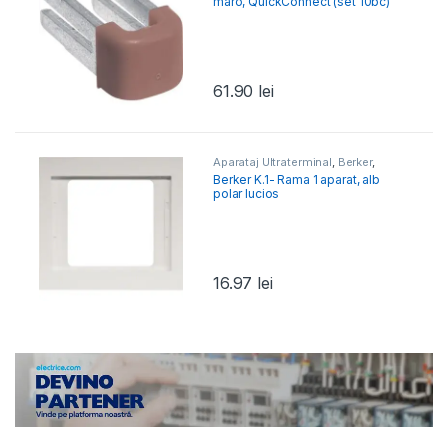
maro, QuickConnect (set 10bc)
61.90
lei
Aparataj Ultraterminal
,
Berker
,
Berker K.1, K.5
Berker K.1- Rama 1 aparat, alb
polar lucios
16.97
lei