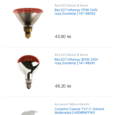
Bec E27
,
Becuri & Surse
Bec E27 Infraroșu 175W 240V
roșu, Eurolamp | 147-88062
43.60
lei
Bec E27
,
Becuri & Surse
Bec E27 Infraroșu 250W 240V
roșu, Eurolamp | 147-88061
48.20
lei
Accesorii Tablou Electric
Conector Coaxial TV F-F, Schrack
Multimedia | HSEMRKFFWS