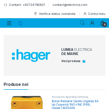
Skip to navigation
Skip to content
Contact: +40724780821
contact@electrice.com
Verifica status comanda
Contul meu
0
LUMEA
ELECTRICA
DE MAINE
Vezi produse
Produse noi
Accesorii Aparataj General
,
Accesorii Aparataj Modular
,
Buton Reținere Oprire Urgență 6A
Accesorii Tablou Electric
,
tip Ciupercă 1NO+1NC IP66,
Întrerupătoare Protecție Motor
Hager | MZ530N