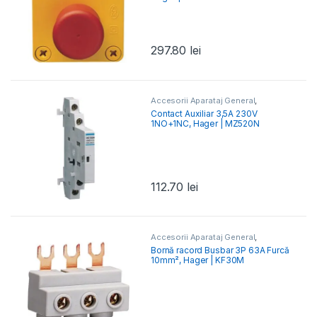
297.80
lei
Accesorii Aparataj General
,
Contactoare Modulare
Contact Auxiliar 3,5A 230V
1NO+1NC, Hager | MZ520N
112.70
lei
Accesorii Aparataj General
,
Accesorii Aparataj Modular
,
Bornă racord Busbar 3P 63A Furcă
Accesorii Tablou Electric
,
Busbar,
10mm², Hager | KF30M
Barete & Bare Colectoare
,
Elemente Conexiune- Tablou
Electric
,
Întrerupătoare Protecție
Motor