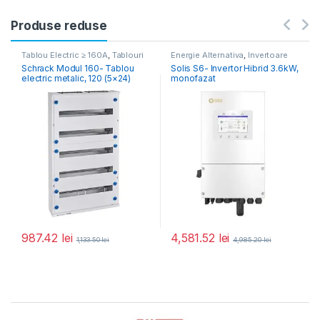
Produse reduse
Tablou Electric ≥ 160A
,
Tablouri
Energie Alternativa
,
Invertoare
Electrice Comercial & Industrial
Fotovoltaice
Schrack Modul 160- Tablou
Solis S6- Invertor Hibrid 3.6kW,
electric metalic, 120 (5×24)
monofazat
module, 900x543x140,
aparent, IP30
987.42
lei
4,581.52
lei
1,133.50
lei
4,985.20
lei
Brands Carousel