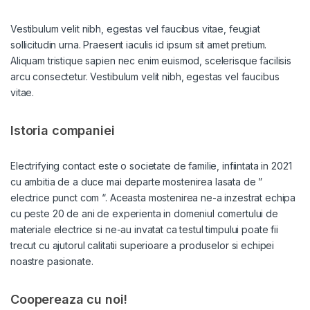
Vestibulum velit nibh, egestas vel faucibus vitae, feugiat
sollicitudin urna. Praesent iaculis id ipsum sit amet pretium.
Aliquam tristique sapien nec enim euismod, scelerisque facilisis
arcu consectetur. Vestibulum velit nibh, egestas vel faucibus
vitae.
Istoria companiei
Electrifying contact este o societate de familie, infiintata in 2021
cu ambitia de a duce mai departe mostenirea lasata de ”
electrice punct com “. Aceasta mostenirea ne-a inzestrat echipa
cu peste 20 de ani de experienta in domeniul comertului de
materiale electrice si ne-au invatat ca testul timpului poate fii
trecut cu ajutorul calitatii superioare a produselor si echipei
noastre pasionate.
Coopereaza cu noi!