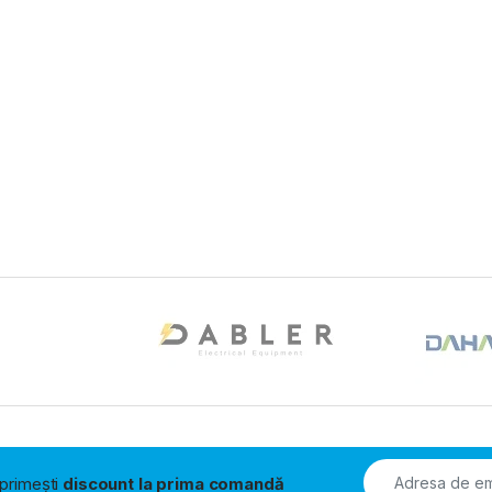
i primești
discount la prima comandă