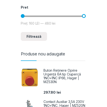
Pret
Preț:
160 LEI
—
480 lei
Preț minim
Preț maxim
Filtrează
Produse nou adaugate
Buton Reținere Oprire
Urgență 6A tip Ciupercă
1NO+1NC IP66, Hager |
MZ530N
297.80
lei
Contact Auxiliar 3,5A 230V
1NO+1NC, Hager | MZ520N