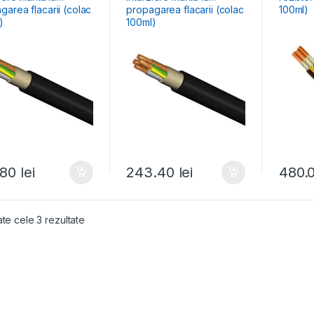
garea flacarii (colac
propagarea flacarii (colac
100ml)
)
100ml)
.80
lei
243.40
lei
480.
ate cele 3 rezultate