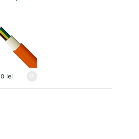
00
lei