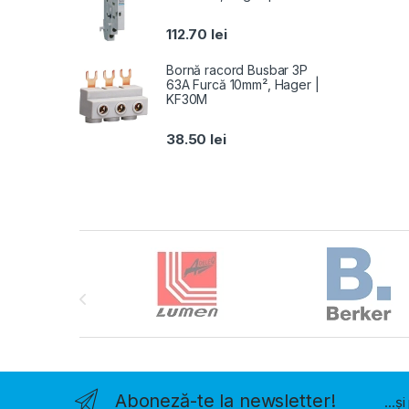
112.70
lei
Bornă racord Busbar 3P
63A Furcă 10mm², Hager |
KF30M
38.50
lei
Brands Carousel
Aboneză-te la newsletter!
...ș