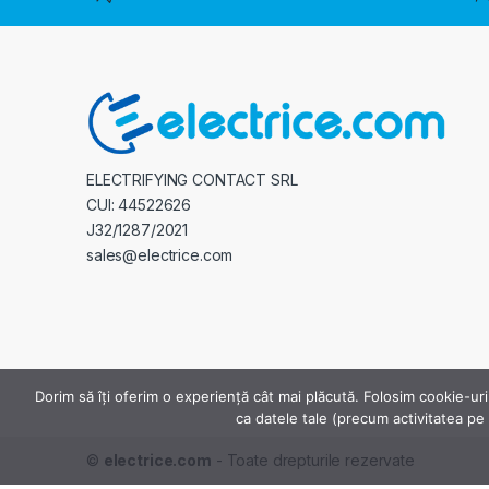
ELECTRIFYING CONTACT SRL
CUI: 44522626
J32/1287/2021
sales@electrice.com
Dorim să îți oferim o experiență cât mai plăcută. Folosim cookie-uri
ca datele tale (precum activitatea pe s
©
electrice.com
- Toate drepturile rezervate