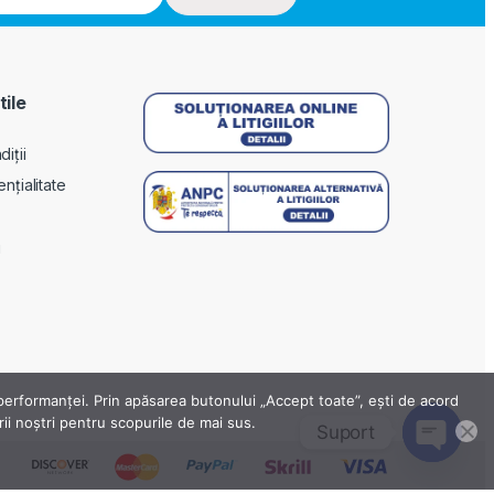
tile
iții
ențialitate
i
a performanței. Prin apăsarea butonului „Accept toate”, ești de acord
erii noștri pentru scopurile de mai sus.
Suport
Open ch