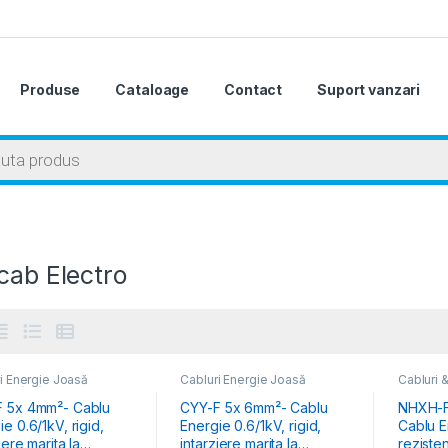
Produse
Cataloage
Contact
Suport vanzari
 search
cab Electro
i Energie Joasă
Cabluri Energie Joasă
Cabluri 
ne (JT)
Tensiune (JT)
Energie 
 5x 4mm²- Cablu
CYY-F 5x 6mm²- Cablu
NHXH-FE/
e 0.6/1kV, rigid,
Energie 0.6/1kV, rigid,
Cablu E
iere marita la
intarziere marita la
rezisten