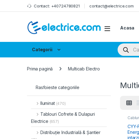
Skip to navigation
Skip to content
Contact: +40724780821
contact@electrice.com
Acasa
Products
Categorii
Prima pagină
Multicab Electro
Multi
Rasfoieste categoriile
Iluminat
(470)
Tablouri Cofrete & Dulapuri
Cablur
Electrice
Tensiu
(657)
CYY-F
Energi
Distribuție Industrială & Șantier
intarz