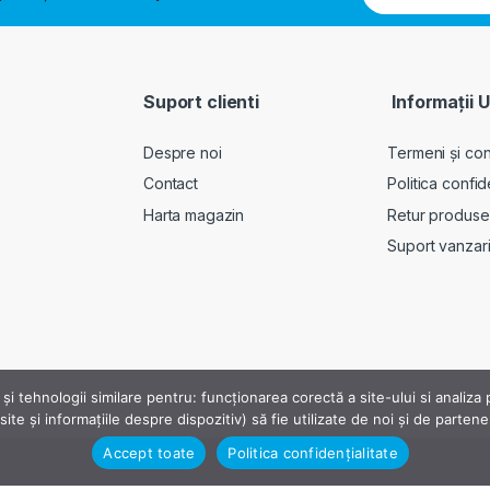
Suport clienti
Informații U
Despre noi
Termeni și cond
Contact
Politica confid
Harta magazin
Retur produse
Suport vanzar
 și tehnologii similare pentru: funcționarea corectă a site-ului si analiz
ite și informațiile despre dispozitiv) să fie utilizate de noi și de parten
Accept toate
Politica confidențialitate