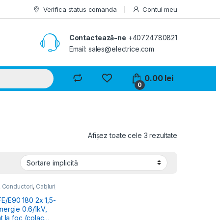
Verifica status comanda
Contul meu
Contactează-ne
+40724780821
Email: sales@electrice.com
0.00
lei
0
Afișez toate cele 3 rezultate
& Conductori
,
Cabluri
Joasă Tensiune (JT)
E90 180 2x 1,5-
nergie 0.6/1kV,
t la foc (colac