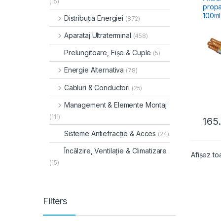
(15)
propa
100ml
Distribuția Energiei
(872)
Aparataj Ultraterminal
(458)
Prelungitoare, Fișe & Cuple
(5)
Energie Alternativa
(78)
Cabluri & Conductori
(25)
Management & Elemente Montaj
(111)
165
Sisteme Antiefracție & Acces
(24)
Încălzire, Ventilație & Climatizare
Afișez to
(15)
Filters