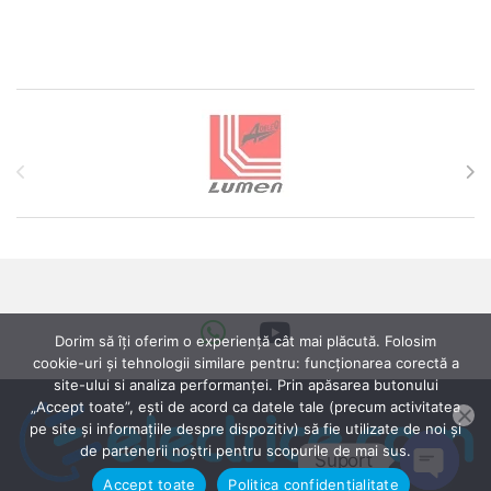
Brands Carousel
Dorim să îți oferim o experiență cât mai plăcută. Folosim
cookie-uri și tehnologii similare pentru: funcționarea corectă a
site-ului si analiza performanței. Prin apăsarea butonului
„Accept toate”, ești de acord ca datele tale (precum activitatea
pe site și informațiile despre dispozitiv) să fie utilizate de noi și
de partenerii noștri pentru scopurile de mai sus.
Suport
Accept toate
Politica confidențialitate