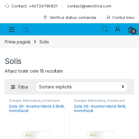
Skip to navigation
Skip to content
Contact: +40724780821
contact@electrice.com
Verifica status comanda
Contul meu
0
Prima pagină
Solis
Solis
Afișez toate cele 18 rezultate
Filtre
Energie Alternativa
,
Invertoare
Energie Alternativa
,
Invertoare
Fotovoltaice
Fotovoltaice
Solis S6- Invertor Hibrid 3.6kW,
Solis S6- Invertor Hibrid 3kW,
monofazat
monofazat