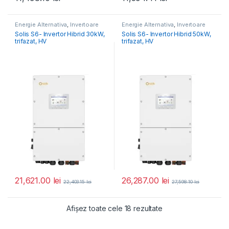
Energie Alternativa
,
Invertoare
Energie Alternativa
,
Invertoare
Fotovoltaice
Fotovoltaice
Solis S6- Invertor Hibrid 30kW,
Solis S6- Invertor Hibrid 50kW,
trifazat, HV
trifazat, HV
21,621.00
lei
26,287.00
lei
22,403.15
lei
27,598.10
lei
Afișez toate cele 18 rezultate