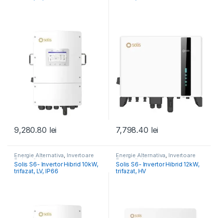
9,280.80
lei
7,798.40
lei
Energie Alternativa
,
Invertoare
Energie Alternativa
,
Invertoare
Fotovoltaice
Fotovoltaice
Solis S6- Invertor Hibrid 10kW,
Solis S6- Invertor Hibrid 12kW,
trifazat, LV, IP66
trifazat, HV