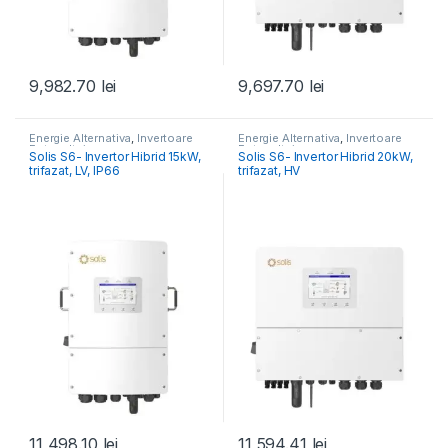
9,982.70
lei
9,697.70
lei
Energie Alternativa
,
Invertoare
Energie Alternativa
,
Invertoare
Fotovoltaice
Fotovoltaice
Solis S6- Invertor Hibrid 15kW,
Solis S6- Invertor Hibrid 20kW,
trifazat, LV, IP66
trifazat, HV
11,498.10
lei
11,594.41
lei