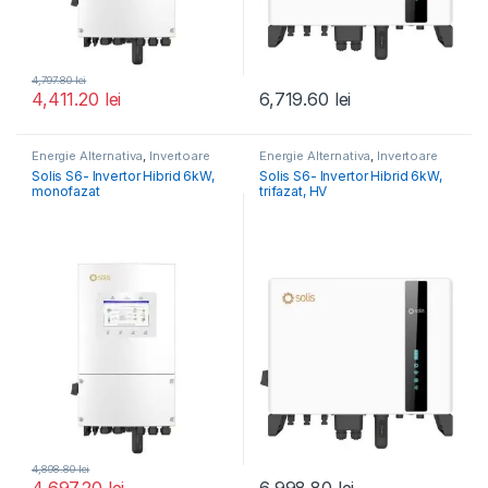
4,797.80
lei
4,411.20
lei
6,719.60
lei
Energie Alternativa
,
Invertoare
Energie Alternativa
,
Invertoare
Fotovoltaice
Fotovoltaice
Solis S6- Invertor Hibrid 6kW,
Solis S6- Invertor Hibrid 6kW,
monofazat
trifazat, HV
4,898.80
lei