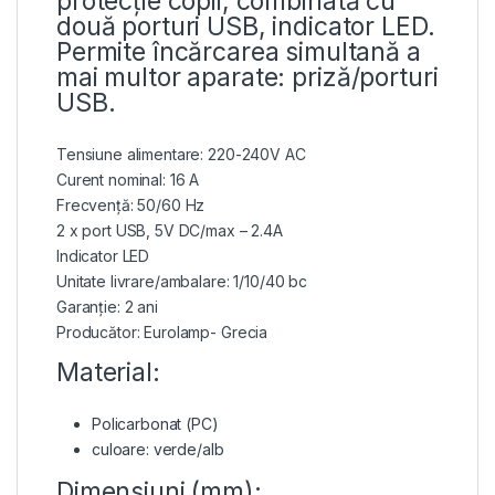
protecție copii, combinată cu
două porturi USB, indicator LED.
Permite încărcarea simultană a
mai multor aparate: priză/porturi
USB.
Tensiune alimentare: 220-240V AC
Curent nominal: 16 A
Frecvență: 50/60 Hz
2 x port USB, 5V DC/max – 2.4A
Indicator LED
Unitate livrare/ambalare: 1/10/40 bc
Garanție: 2 ani
Producător: Eurolamp- Grecia
Material:
Policarbonat (PC)
culoare: verde/alb
Dimensiuni (mm):