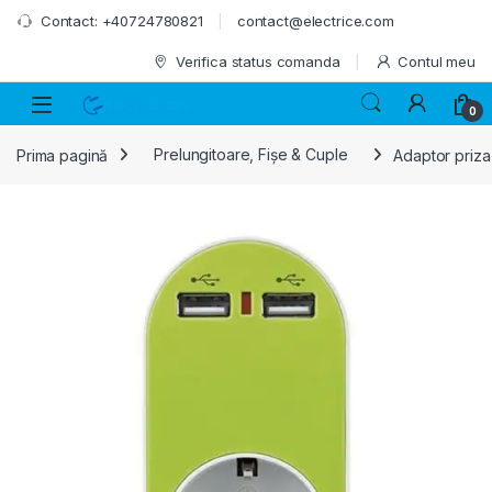
Skip to navigation
Skip to content
Contact: +40724780821
contact@electrice.com
Verifica status comanda
Contul meu
0
Prima pagină
Prelungitoare, Fișe & Cuple
Adaptor priza