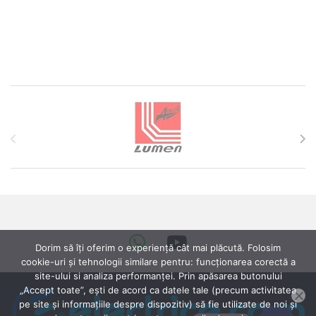
Brands Carousel
Dorim să îți oferim o experiență cât mai plăcută. Folosim
cookie-uri și tehnologii similare pentru: funcționarea corectă a
site-ului si analiza performanței. Prin apăsarea butonului
„Accept toate”, ești de acord ca datele tale (precum activitatea
pe site și informațiile despre dispozitiv) să fie utilizate de noi și