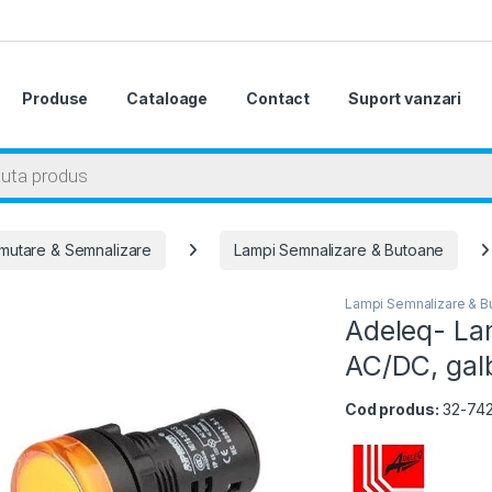
Produse
Cataloage
Contact
Suport vanzari
 search
mutare & Semnalizare
Lampi Semnalizare & Butoane
Lampi Semnalizare & B
Adeleq- La
AC/DC, gal
Cod produs:
32-742