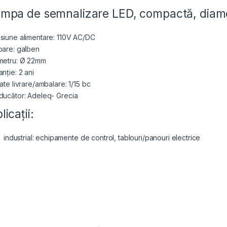
mpa de semnalizare LED, compactă, dia
siune alimentare: 110V AC/DC
oare: galben
metru: Ø 22mm
nție: 2 ani
ate livrare/ambalare: 1/15 bc
ducător: Adeleq- Grecia
licații:
industrial: echipamente de control, tablouri/panouri electrice