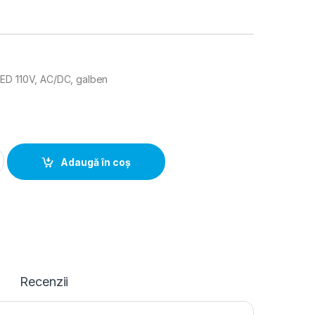
ED 110V, AC/DC, galben
nalizare LED 110V, AC/DC, galben quantity
Adaugă în coș
Recenzii