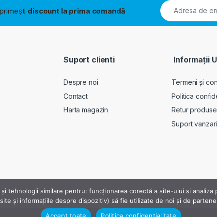
i primești
discount la prima comandă
Suport clienti
Informații U
Despre noi
Termeni și cond
Contact
Politica confid
Harta magazin
Retur produse
Suport vanzar
 și tehnologii similare pentru: funcționarea corectă a site-ului si analiz
ite și informațiile despre dispozitiv) să fie utilizate de noi și de parten
Accept toate
Politica confidențialitate