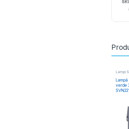
SK
Produ
Lampi S
Lampă 
verde 
SVN22