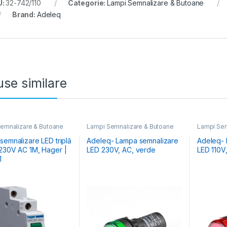
U:
32-742/110
Categorie:
Lampi Semnalizare & Butoane
Brand:
Adeleq
se similare
emnalizare & Butoane
Lampi Semnalizare & Butoane
Lampi Sem
semnalizare LED triplă
Adeleq- Lampa semnalizare
Adeleq- 
230V AC 1M, Hager |
LED 230V, AC, verde
LED 110V
1