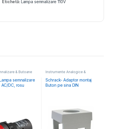
Etichetă:
Lampa semnalizare 110V
nalizare & Butoane
Instrumente Analogice &
Digitale
,
Lampi Semnalizare &
Butoane
Lampa semnalizare
Schrack- Adaptor montaj
, AC/DC, rosu
Buton pe sina DIN