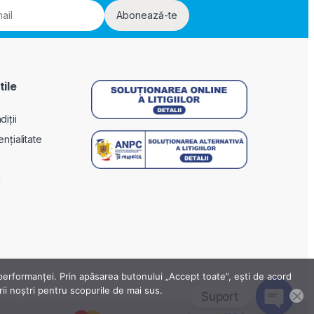
Abonează-te
tile
iții
ențialitate
i
a performanței. Prin apăsarea butonului „Accept toate”, ești de acord
erii noștri pentru scopurile de mai sus.
Suport