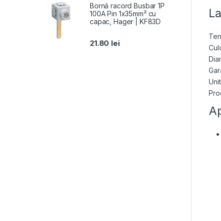
Bornă racord Busbar 1P
La
100A Pin 1x35mm² cu
capac, Hager | KF83D
Ten
21.80
lei
Cul
Dia
Gara
Unit
Pro
Ap