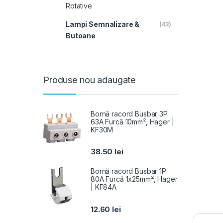
Rotative
Lampi Semnalizare &
(43)
Butoane
Produse nou adaugate
Bornă racord Busbar 3P
63A Furcă 10mm², Hager |
KF30M
38.50
lei
Bornă racord Busbar 1P
80A Furcă 1x25mm², Hager
| KF84A
12.60
lei