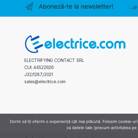
Aboneză-te la newsletter!
...ș
ELECTRIFYING CONTACT SRL
CUI: 44522626
J32/1287/2021
sales@electrice.com
Dorim să îți oferim o experiență cât mai plăcută. Folosim cookie-uri
ca datele tale (precum activitatea pe s