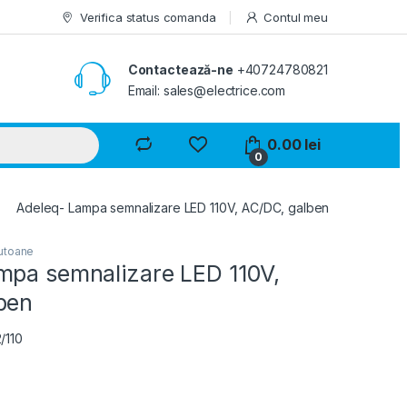
Verifica status comanda
Contul meu
Contactează-ne
+40724780821
Email: sales@electrice.com
0.00
lei
0
Adeleq- Lampa semnalizare LED 110V, AC/DC, galben
utoane
mpa semnalizare LED 110V,
ben
/110