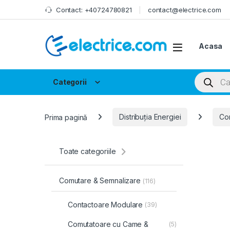
Skip to navigation
Skip to content
Contact: +40724780821
contact@electrice.com
Acasa
Products
Categorii
Prima pagină
Distribuția Energiei
Co
Toate categoriile
Comutare & Semnalizare
(116)
Contactoare Modulare
(39)
Comutatoare cu Came &
(5)