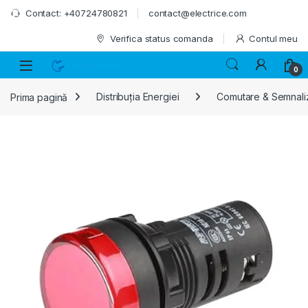
Skip to navigation
Skip to content
Contact: +40724780821
contact@electrice.com
Verifica status comanda
Contul meu
0
Prima pagină
Distribuția Energiei
Comutare & Semnali