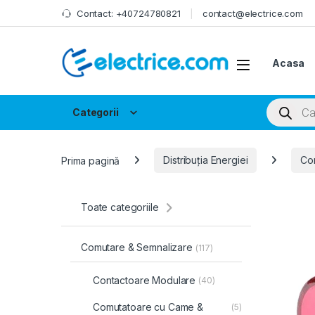
Skip to navigation
Skip to content
Contact: +40724780821
contact@electrice.com
Acasa
Products
Categorii
Prima pagină
Distribuția Energiei
Co
Toate categoriile
Comutare & Semnalizare
(117)
Contactoare Modulare
(40)
Comutatoare cu Came &
(5)