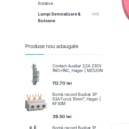
Rotative
Lampi Semnalizare &
(43)
Butoane
Produse nou adaugate
Contact Auxiliar 3,5A 230V
1NO+1NC, Hager | MZ520N
112.70
lei
Bornă racord Busbar 3P
63A Furcă 10mm², Hager |
KF30M
38.50
lei
Bornă racord Busbar 1P