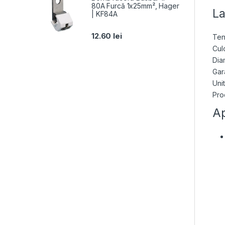
80A Furcă 1x25mm², Hager
La
| KF84A
12.60
lei
Ten
Cul
Dia
Gara
Unit
Pro
Ap