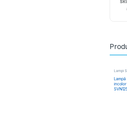
SK
Produ
Lampi S
Lampă 
incolo
SVN12