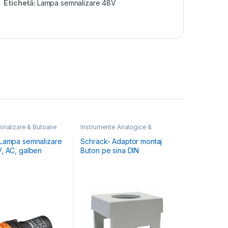
Etichetă:
Lampa semnalizare 48V
nalizare & Butoane
Instrumente Analogice &
Digitale
,
Lampi Semnalizare &
Butoane
Lampa semnalizare
Schrack- Adaptor montaj
, AC, galben
Buton pe sina DIN