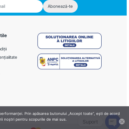
Abonează-te
tile
iții
ențialitate
i
a performanței. Prin apăsarea butonului „Accept toate”, ești de acord
erii noștri pentru scopurile de mai sus.
Suport