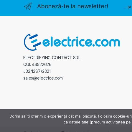
Aboneză-te la newsletter!
...ș
ELECTRIFYING CONTACT SRL
CUI: 44522626
J32/1287/2021
sales@electrice.com
Dorim să îți oferim o experiență cât mai plăcută. Folosim cookie-uri
ca datele tale (precum activitatea pe s