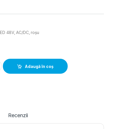
LED 48V, AC/DC, roșu
nalizare LED 48V, AC/DC, rosu quantity
Adaugă în coș
Recenzii