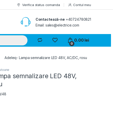
Verifica status comanda
Contul meu
Contactează-ne
+40724780821
Email: sales@electrice.com
0.00
lei
0
Adeleq- Lampa semnalizare LED 48V, AC/DC, rosu
utoane
mpa semnalizare LED 48V,
u
0/48