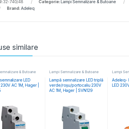
U:
32-740/48
Categorie:
Lampi Semnalizare & Butoane
Brand:
Adeleq
se similare
emnalizare & Butoane
Lampi Semnalizare & Butoane
Lampi Sem
semnalizare LED
Lampă semnalizare LED triplă
Adeleq- 
r 230V AC 1M, Hager |
verde/roșu/portocaliu 230V
LED 230V
5
AC 1M, Hager | SVN129