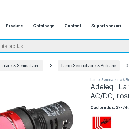
Produse
Cataloage
Contact
Suport vanzari
 search
mutare & Semnalizare
Lampi Semnalizare & Butoane
Lampi Semnalizare & B
Adeleq- La
AC/DC, ros
Cod produs:
32-74