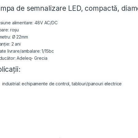
mpa de semnalizare LED, compactă, dia
siune alimentare: 48V AC/DC
oare: roșu
metru: Ø 22mm
nție: 2 ani
ate livrare/ambalare: 1/15bc
ducător: Adeleq- Grecia
licații:
industrial: echipamente de control, tablouri/panouri electrice