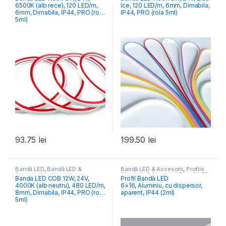
6500K (alb rece), 120 LED/m,
Ice, 120 LED/m, 6mm, Dimabila,
6mm, Dimabila, IP44, PRO (rola
IP44, PRO (rola 5ml)
5ml)
93.75
lei
199.50
lei
Bandă LED
,
Bandă LED &
Bandă LED & Accesorii
,
Profile
Accesorii
Aluminiu & Accesorii Bandă LED
Banda LED COB 12W, 24V,
Profil Bandă LED
4000K (alb neutru), 480 LED/m,
6×16, Aluminiu, cu dispersor,
8mm, Dimabila, IP44, PRO (rola
aparent, IP44 (2ml)
5ml)