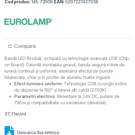
Cod produs:
145-72008
EAN:
5207227437038
Compara
Bandă LED flexibilă, echipată cu tehnologie avansată COB (Chip
on Board). Datorită montajului grupat, banda asigură o linie de
lumină continuă și uniformă, eliminând efectul de puncte
întunecate, chiar și în profile de aluminiu foarte înguste.
Efect luminos uniform:
Tehnologie COB cu unghi extins
de dispersie la 180° și lumină alb caldă (2700K).
Parametri electrici:
Alimentare la 24V DC, putere de
7W/m și compatibilitate cu variatoare (dimabilă).
27,7 lei/ml
Descarca fisa tehnica