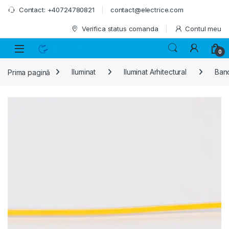
Skip to navigation
Skip to content
Contact: +40724780821
contact@electrice.com
Verifica status comanda
Contul meu
0
Prima pagină
Iluminat
Iluminat Arhitectural
Band