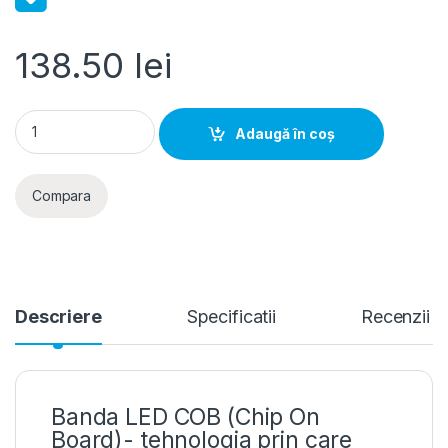
138.50
lei
Bandă LED COB Super Slim 7W 24V 2700K alb cald 384LED/m 
Adaugă în coș
Compara
Descriere
Specificatii
Recenzii
Banda LED COB (Chip On
Board)- tehnologia prin care