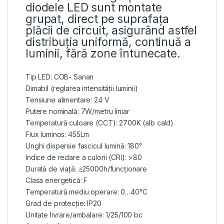
diodele LED sunt montate
grupat, direct pe suprafața
plăcii de circuit, asigurând astfel
distribuția uniformă, continuă a
luminii, fără zone întunecate.
Tip LED: COB- Sanan
Dimabil (reglarea intensității luminii)
Tensiune alimentare: 24 V
Putere nominală: 7W/metru liniar
Temperatură culoare (CCT): 2700K (alb cald)
Flux luminos: 455Lm
Unghi dispersie fascicul lumină: 180°
Indice de redare a culorii (CRI): >80
Durată de viață: ≥25000h/funcționare
Clasa energetică: F
Temperatură mediu operare: 0…40°C
Grad de protecție: IP20
Unitate livrare/ambalare: 1/25/100 bc