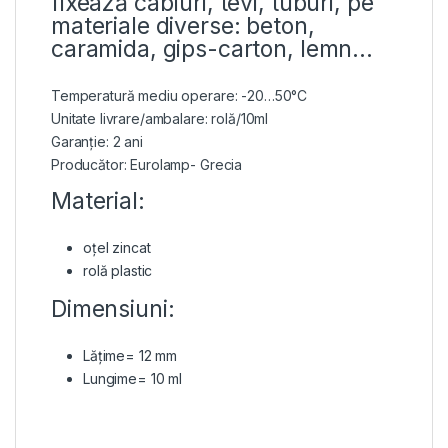
fixează cabluri, tevi, tuburi, pe
materiale diverse: beton,
caramida, gips-carton, lemn…
Temperatură mediu operare: -20…50°C
Unitate livrare/ambalare: rolă/10ml
Garanție: 2 ani
Producător: Eurolamp- Grecia
Material:
oțel zincat
rolă plastic
Dimensiuni:
Lățime= 12 mm
Lungime= 10 ml