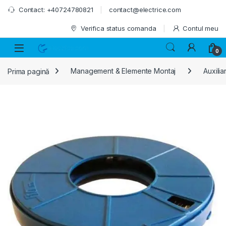
Skip to navigation
Skip to content
Contact: +40724780821
contact@electrice.com
Verifica status comanda
Contul meu
0
Prima pagină
Management & Elemente Montaj
Auxilia