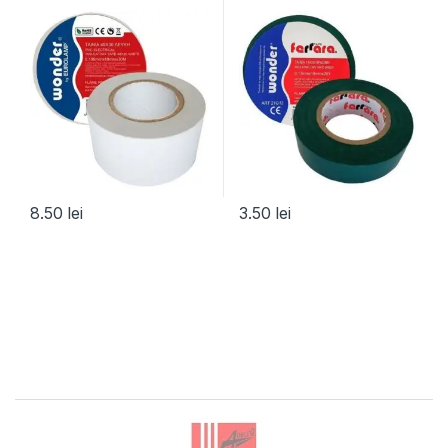
8.50
lei
3.50
lei
Brands Carousel