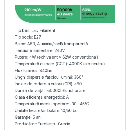
Tip bec: LED Filament
Tip soclu: E27
Balon: A60, Aluminiu/sticlă transparentă
Tensiune alimentare: 240V
Putere: 4W (echivalent ≈ 62W convențional)
Temperatură culoare (CCT): 4000K (alb neutru)
Flux luminos: 840Lm
Unghi dispersie fascicul lumină: 360°
Indice de redare a culorii (CRI): ≥80.
Durată de viață: ≥50000h/funcționare
Clasa eficiență energetică: A
Temperatură mediu operare: -30…45°C
Unitate livrare/ambalare: 10/50 bc
Garanție: 5 ani.
Producător: Eurolamp- Grecia