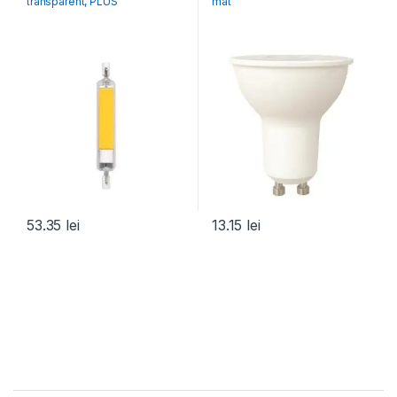
transparent, PLUS
mat
53.35
lei
13.15
lei