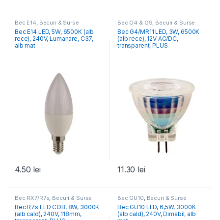
Bec E14
,
Becuri & Surse
Bec G4 & G9
,
Becuri & Surse
Bec E14 LED, 5W, 6500K (alb
Bec G4/MR11 LED, 3W, 6500K
rece), 240V, Lumanare, C37,
(alb rece), 12V AC/DC,
alb mat
transparent, PLUS
4.50
lei
11.30
lei
Bec RX7/R7s
,
Becuri & Surse
Bec GU10
,
Becuri & Surse
Bec R7s LED COB, 8W, 3000K
Bec GU10 LED, 6,5W, 3000K
(alb cald), 240V, 118mm,
(alb cald), 240V, Dimabil, alb