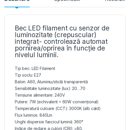
Bec LED filament cu senzor de
luminozitate (crepuscular)
integrat- controlează automat
pornirea/oprirea în funcție de
nivelul luminii.
Tip bec: LED Filament
Tip soclu: E27
Balon: A60, Aluminiu/sticlă transparentă
Sensibilitate luminozitate (lux): 20…70
Tensiune alimentare: 240V
Putere: 7W (echivalent ≈ 60W convențional)
Temperatură culoare (CCT): 3000K (alb cald)
Flux luminos: 840Lm
Unghi dispersie fascicul lumină: 360°
Indice de redare a culorii (CRI): ≥80.