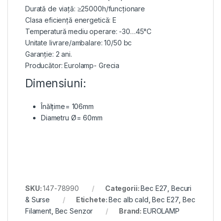
Durată de viață: ≥25000h/funcționare
Clasa eficiență energetică: E
Temperatură mediu operare: -30…45°C
Unitate livrare/ambalare: 10/50 bc
Garanție: 2 ani.
Producător: Eurolamp- Grecia
Dimensiuni:
Înălțime= 106mm
Diametru Ø= 60mm
SKU:
147-78990
Categorii:
Bec E27
,
Becuri
& Surse
Etichete:
Bec alb cald
,
Bec E27
,
Bec
Filament
,
Bec Senzor
Brand:
EUROLAMP