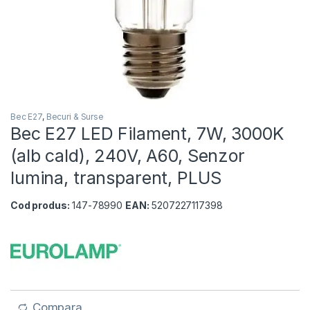
Bec E27
,
Becuri & Surse
Bec E27 LED Filament, 7W, 3000K
(alb cald), 240V, A60, Senzor
lumina, transparent, PLUS
Cod produs:
147-78990
EAN:
5207227117398
Compara