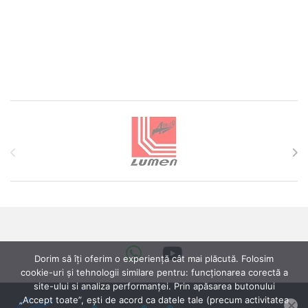
Brands Carousel
Dorim să îți oferim o experiență cât mai plăcută. Folosim
cookie-uri și tehnologii similare pentru: funcționarea corectă a
site-ului si analiza performanței. Prin apăsarea butonului
„Accept toate”, ești de acord ca datele tale (precum activitatea