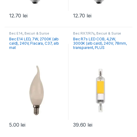
12.70
lei
12.70
lei
Bec E14
,
Becuri & Surse
Bec RX7/R7s
,
Becuri & Surse
Bec E14 LED, 7W, 2700K (alb
Bec R7s LED COB, 4,2W,
cald), 240V, Flacara, C37, alb
3000K (alb cald), 240V, 78mm,
mat
transparent, PLUS
5.00
lei
39.60
lei