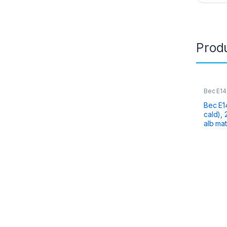
Produ
Bec E14
Bec E14 LED, 7
cald), 
alb mat