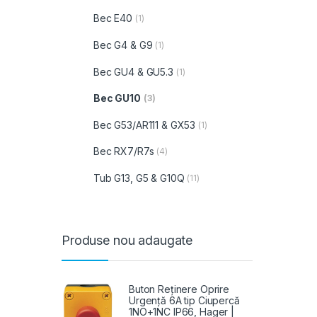
Bec E40
(1)
Bec G4 & G9
(1)
Bec GU4 & GU5.3
(1)
Bec GU10
(3)
Bec G53/AR111 & GX53
(1)
Bec RX7/R7s
(4)
Tub G13, G5 & G10Q
(11)
Produse nou adaugate
Buton Reținere Oprire
Urgență 6A tip Ciupercă
1NO+1NC IP66, Hager |