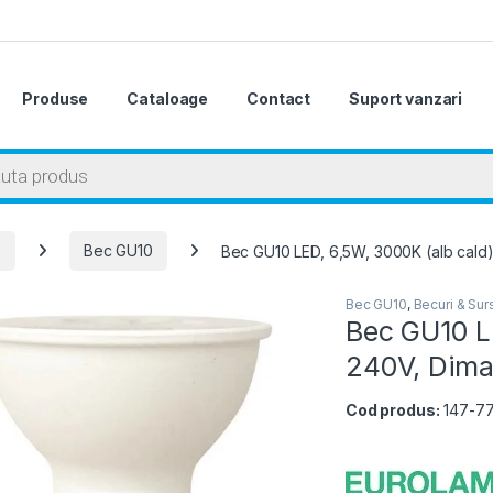
Produse
Cataloage
Contact
Suport vanzari
 search
e
Bec GU10
Bec GU10 LED, 6,5W, 3000K (alb cald),
Bec GU10
,
Becuri & Sur
Bec GU10 LE
240V, Dimab
Cod produs:
147-7