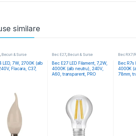
se similare
,
Becuri & Surse
Bec E27
,
Becuri & Surse
Bec RX7/
W, 2700K (alb
Bec E27 LED Filament, 7,2W,
Bec R7s LE
240V, Flacara, C37,
4000K (alb neutru), 240V,
4000K (a
A60, transparent, PRO
78mm, tr