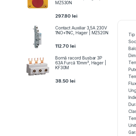
MZ530N
297.80
lei
Contact Auxiliar 3,5A 230V
1NO+1NC, Hager | MZ520N
Tip
Soc
112.70
lei
Bal
Dima
Bornă racord Busbar 3P
Ten
63A Furcă 10mm², Hager |
KF30M
Put
Tem
38.50
lei
Flu
Ung
Indi
Dur
Cla
Tem
Uni
Gara