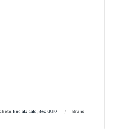
ichete:
Bec alb cald
,
Bec GU10
Brand: