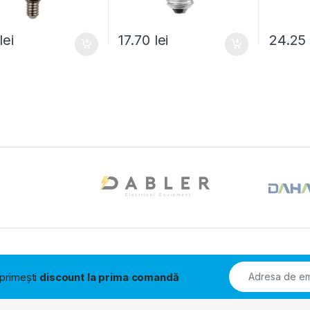
lei
17.70
lei
24.2
i primești
discount la prima comandă