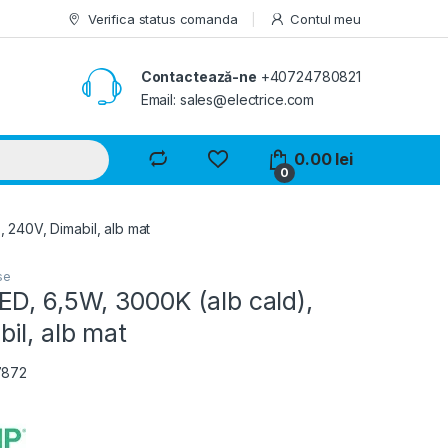
Verifica status comanda
Contul meu
Contactează-ne
+40724780821
Email: sales@electrice.com
0.00
lei
0
 240V, Dimabil, alb mat
se
D, 6,5W, 3000K (alb cald),
il, alb mat
7872