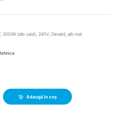
3000K (alb cald), 240V, Dimabil, alb mat
 tehnica
, 3000K (alb cald), 240V, Dimabil, alb mat quantity
Adaugă în coș