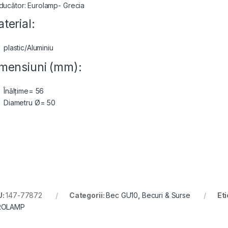
ducător: Eurolamp- Grecia
terial:
plastic/Aluminiu
mensiuni (mm):
Înălțime= 56
Diametru Ø= 50
U:
147-77872
Categorii:
Bec GU10
,
Becuri & Surse
Et
ROLAMP