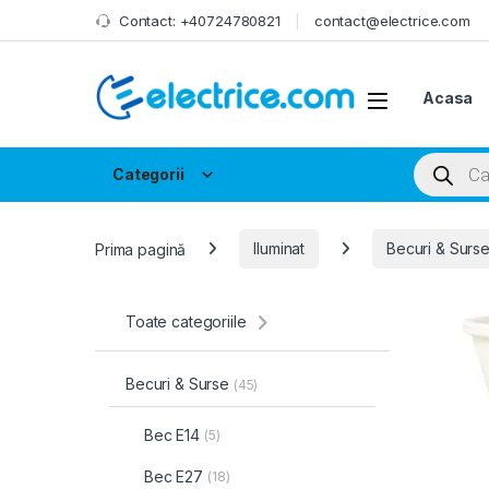
Skip to navigation
Skip to content
Contact: +40724780821
contact@electrice.com
Acasa
Products
Categorii
Prima pagină
Iluminat
Becuri & Surs
Toate categoriile
Becuri & Surse
(45)
Bec E14
(5)
Bec E27
(18)