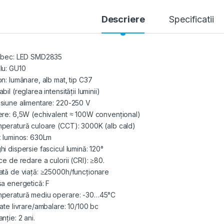
Descriere
Specificatii
 bec: LED SMD2835
lu: GU10
on: lumânare, alb mat, tip C37
bil (reglarea intensității luminii)
siune alimentare: 220-250 V
ere: 6,5W (echivalent ≈ 100W convențional)
peratură culoare (CCT): 3000K (alb cald)
x luminos: 630Lm
hi dispersie fascicul lumină: 120°
ce de redare a culorii (CRI): ≥80.
ată de viață: ≥25000h/funcționare
sa energetică: F
peratură mediu operare: -30…45°C
tate livrare/ambalare: 10/100 bc
nție: 2 ani.