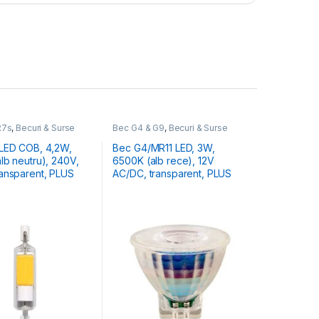
R7s
,
Becuri & Surse
Bec G4 & G9
,
Becuri & Surse
D COB, 4,2W,
Bec G4/MR11 LED, 3W,
lb neutru), 240V,
6500K (alb rece), 12V
ansparent, PLUS
AC/DC, transparent, PLUS