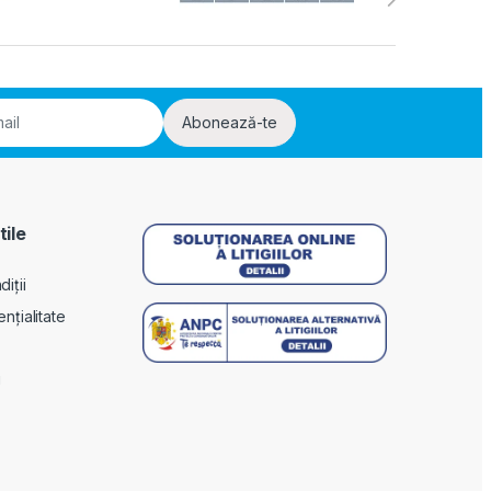
Abonează-te
tile
iții
ențialitate
i