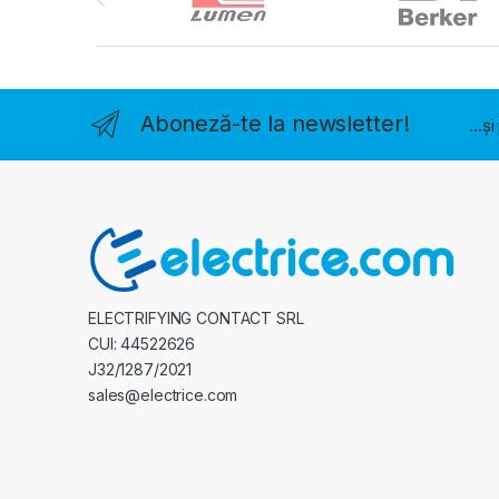
Aboneză-te la newsletter!
...ș
ELECTRIFYING CONTACT SRL
CUI: 44522626
J32/1287/2021
sales@electrice.com