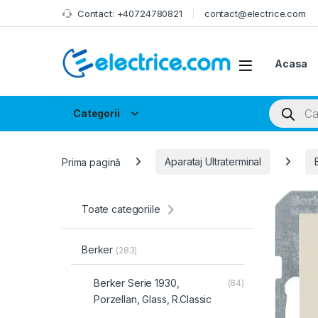
Skip to navigation
Skip to content
Contact: +40724780821
contact@electrice.com
Acasa
Products
Categorii
Prima pagină
Aparataj Ultraterminal
Toate categoriile
Berker
(283)
Berker Serie 1930,
(84)
Porzellan, Glass, R.Classic