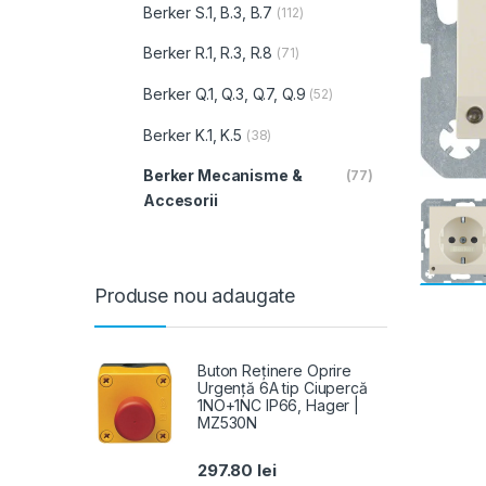
Berker S.1, B.3, B.7
(112)
Berker R.1, R.3, R.8
(71)
Berker Q.1, Q.3, Q.7, Q.9
(52)
Berker K.1, K.5
(38)
Berker Mecanisme &
(77)
Accesorii
Produse nou adaugate
Buton Reținere Oprire
Urgență 6A tip Ciupercă
1NO+1NC IP66, Hager |
MZ530N
297.80
lei