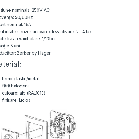
siune nominală: 250V AC
cvență: 50/60Hz
ent nominal: 16A
sibilitate senzor activare/dezactivare: 2…4 lux
tate livrare/ambalare: 1/10bc
anție 5 ani
ducător: Berker by Hager
terial:
termoplastic/metal
fără halogeni
culoare: alb (RAL1013)
finisare: lucios