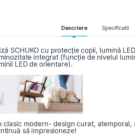
Descriere
Specificatii
iză SCHUKO cu protecție copii, lumină LED
minozitate integrat (funcție de nivelul lumi
minii LED de orientare).
 clasic modern- design curat, atemporal, s
ntinuă să impresioneze!