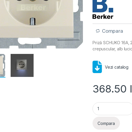
Compara
Priză SCHUKO 16A, 25
crepuscular, alb lucio
Vezi catalog
368.50
Berker- Priza SCHUK
Compara