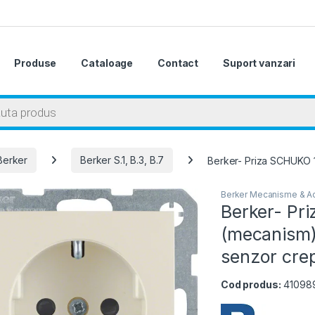
Produse
Cataloage
Contact
Suport vanzari
 search
Berker
Berker S.1, B.3, B.7
Berker- Priza SCHUKO 16
Berker Mecanisme & Ac
Berker- Pr
(mecanism),
senzor crep
Cod produs:
41098