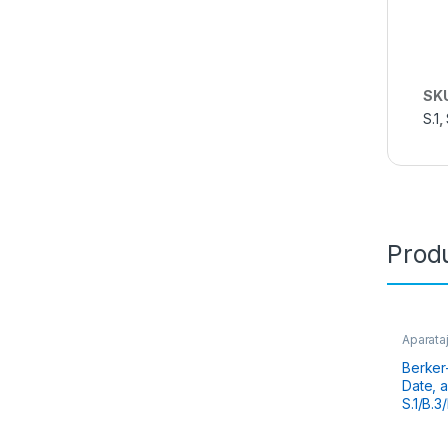
SK
S.1
,
Produ
Aparataj
Berker S
Berker-
Date, a
S.1/B.3