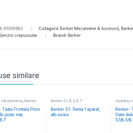
U:
41098982
Categorii:
Berker Mecanisme & Accesorii
,
Berker
Senzor crepuscular
Brand:
Berker
se similare
 Ultraterminal
,
Berker
,
Berker S.1, B.3, B.7
Aparataj U
.1, B.3, B.7
Berker S.1,
 Tasta Frontala Priza
Berker S.1- Rama 1 aparat,
Berker- T
lb polar mat,
alb lucios
Date dubl
/B.7
S.1/B.3/B