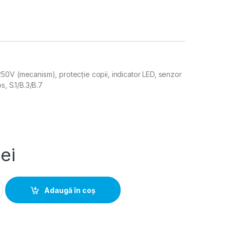
0V (mecanism), protecție copii, indicator LED, senzor
s, S.1/B.3/B.7
lei
O 16A, 250V (mecanism), protectie copii, indicator LED, senzor 
Adaugă în coș