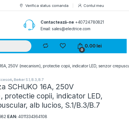
Verifica status comanda
Contul meu
Contactează-ne
+40724780821
Email: sales@electrice.com
0.00
lei
0
A, 250V (mecanism), protectie copii, indicator LED, senzor crepuscular
cesorii
,
Berker S.1, B.3, B.7
iza SCHUKO 16A, 250V
 protectie copii, indicator LED,
uscular, alb lucios, S.1/B.3/B.7
982
EAN:
4011334364108