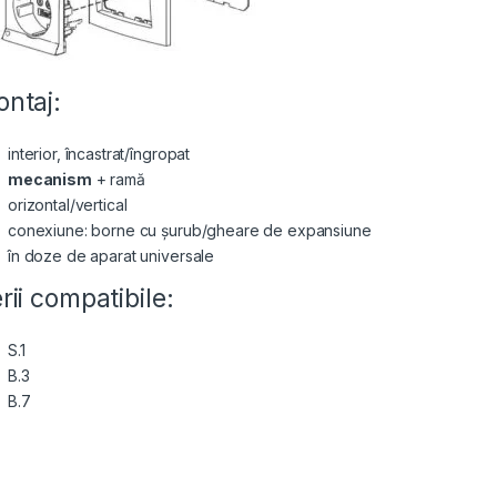
ntaj:
interior, încastrat/îngropat
mecanism
+ ramă
orizontal/vertical
conexiune: borne cu șurub/gheare de expansiune
în doze de aparat universale
rii compatibile:
S.1
B.3
B.7