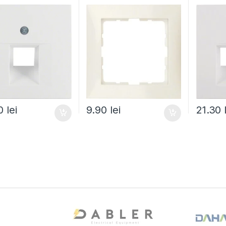
30
lei
9.90
lei
21.30