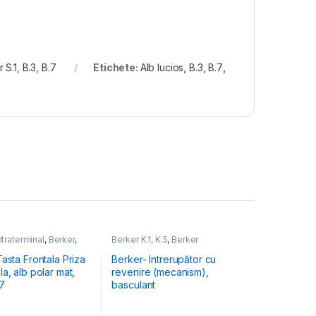
 S.1, B.3, B.7
Etichete:
Alb lucios
,
B.3
,
B.7
,
ltraterminal
,
Berker
,
Berker K.1, K.5
,
Berker
 B.3, B.7
Mecanisme & Accesorii
,
Berker
Q.1, Q.3, Q.7, Q.9
,
Berker R.1, R.3,
asta Frontala Priza
Berker- Intrerupător cu
R.8
,
Berker S.1, B.3, B.7
a, alb polar mat,
revenire (mecanism),
.7
basculant