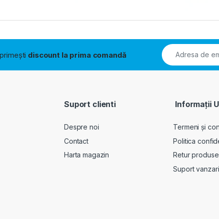
i primești
discount la prima comandă
Suport clienti
Informații U
Despre noi
Termeni și cond
Contact
Politica confid
Harta magazin
Retur produse
Suport vanzar