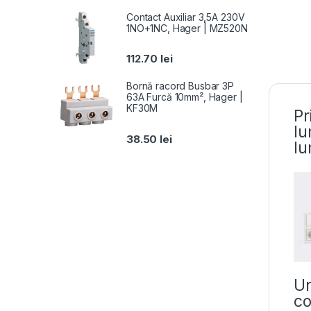
Contact Auxiliar 3,5A 230V
1NO+1NC, Hager | MZ520N
112.70
lei
Bornă racord Busbar 3P
63A Furcă 10mm², Hager |
KF30M
Pr
lu
38.50
lei
lu
Un
co