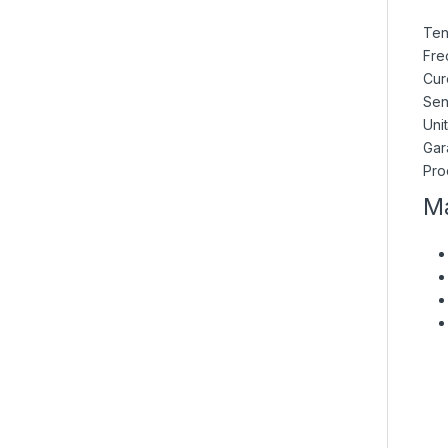
Ten
Fre
Cur
Sen
Uni
Gar
Pro
Ma