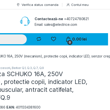
Verifica status comanda
Contul meu
Contactează-ne
+40724780821
Email: sales@electrice.com
0.00
lei
0
O 16A, 250V (mecanism), protectie copii, indicator LED, senzor crepusc
cesorii
,
Berker Q.1, Q.3, Q.7, Q.9
iza SCHUKO 16A, 250V
 protectie copii, indicator LED,
scular, antracit catifelat,
/Q.9
086
EAN:
4011334381600