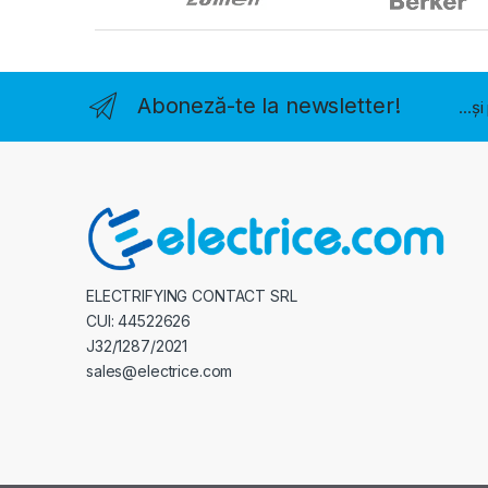
Aboneză-te la newsletter!
...ș
ELECTRIFYING CONTACT SRL
CUI: 44522626
J32/1287/2021
sales@electrice.com