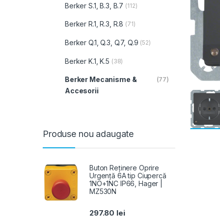
Berker S.1, B.3, B.7
(112)
Berker R.1, R.3, R.8
(71)
Berker Q.1, Q.3, Q.7, Q.9
(52)
Berker K.1, K.5
(38)
Berker Mecanisme &
(77)
Accesorii
Produse nou adaugate
Buton Reținere Oprire
Urgență 6A tip Ciupercă
1NO+1NC IP66, Hager |
MZ530N
297.80
lei