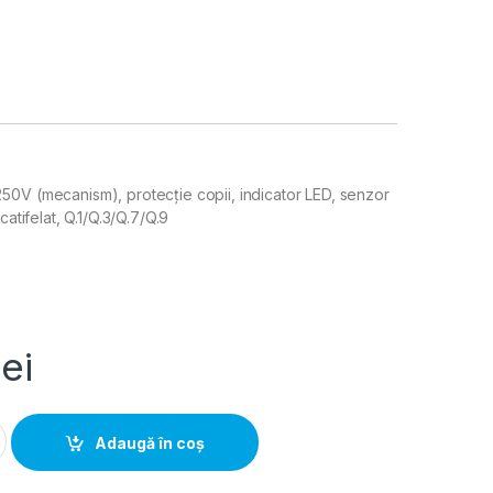
0V (mecanism), protecție copii, indicator LED, senzor
catifelat, Q.1/Q.3/Q.7/Q.9
lei
O 16A, 250V (mecanism), protectie copii, indicator LED, senzor c
Adaugă în coș