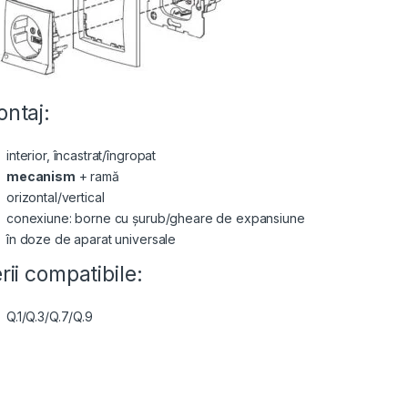
ntaj:
interior, încastrat/îngropat
mecanism
+ ramă
orizontal/vertical
conexiune: borne cu șurub/gheare de expansiune
în doze de aparat universale
rii compatibile:
Q.1/Q.3/Q.7/Q.9