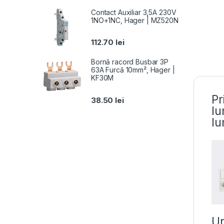
Contact Auxiliar 3,5A 230V
1NO+1NC, Hager | MZ520N
112.70
lei
Bornă racord Busbar 3P
63A Furcă 10mm², Hager |
KF30M
Pr
38.50
lei
lu
lu
Un