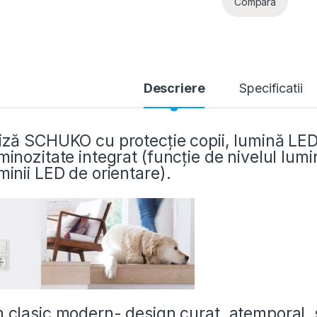
Compara
Descriere
Specificatii
iză SCHUKO cu protecție copii, lumină LED
minozitate integrat (funcție de nivelul lumi
minii LED de orientare).
 clasic modern- design curat, atemporal, s