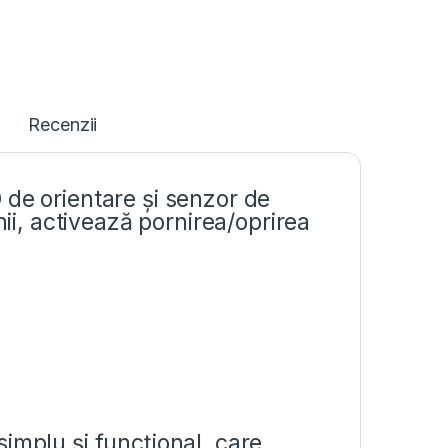
Recenzii
 de orientare și senzor de
nii, activează pornirea/oprirea
implu și funcțional, care