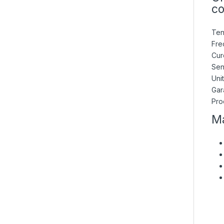
co
Ten
Fre
Cur
Sen
Uni
Gar
Pro
Ma