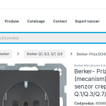
Produse
Cataloage
Contact
Suport vanzari
 search
Berker
Berker Q.1, Q.3, Q.7, Q.9
Berker- Priza SCHUK
Berker Mecanisme & Ac
Berker- Pr
(mecanism),
senzor crepu
Q.1/Q.3/Q.7
Cod produs:
41096