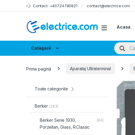
Skip to navigation
Skip to content
Contact: +40724780821
contact@electrice.com
Acasa
Products
Categorii
Prima pagină
Aparataj Ultraterminal
Toate categoriile
Berker
(283)
Berker Serie 1930,
(84)
Porzellan, Glass, R.Classic