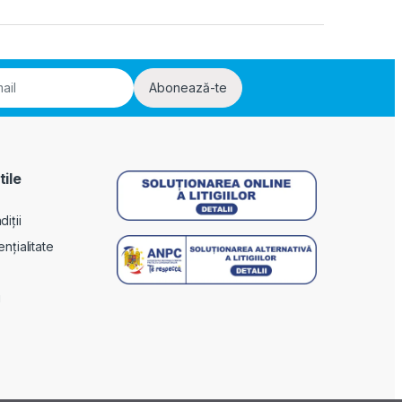
Abonează-te
tile
iții
ențialitate
i