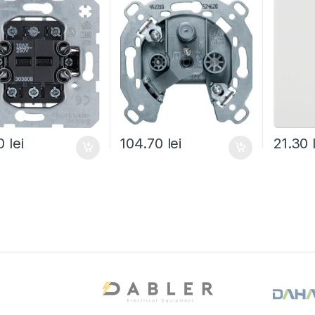
80
lei
104.70
lei
21.30