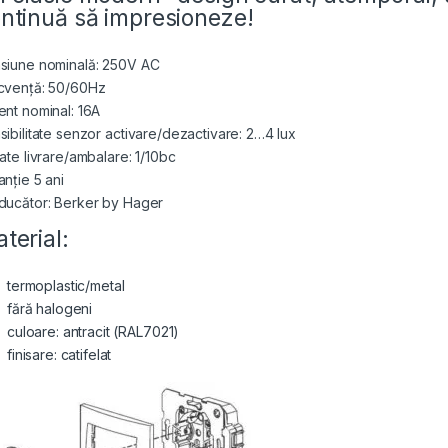
ntinuă să impresioneze!
siune nominală: 250V AC
cvență: 50/60Hz
ent nominal: 16A
sibilitate senzor activare/dezactivare: 2…4 lux
tate livrare/ambalare: 1/10bc
anție 5 ani
ducător: Berker by Hager
terial:
termoplastic/metal
fără halogeni
culoare: antracit (RAL7021)
finisare: catifelat