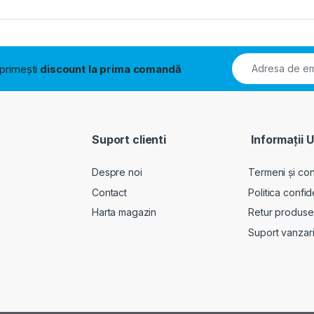
i primești
discount la prima comandă
Suport clienti
Informații U
Despre noi
Termeni și cond
Contact
Politica confid
Harta magazin
Retur produse
Suport vanzar