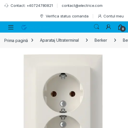
Skip to navigation
Skip to content
Contact: +40724780821
contact@electrice.com
Verifica status comanda
Contul meu
0
Prima pagină
Aparataj Ultraterminal
Berker
Ber