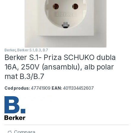
Berker
,
Berker S.1, B.3, B.7
Berker S.1- Priza SCHUKO dubla
16A, 250V (ansamblu), alb polar
mat B.3/B.7
Cod produs:
47741909
EAN:
4011334452607
Compara