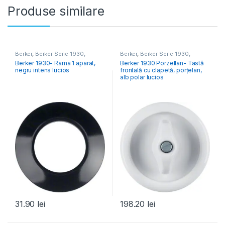
Produse similare
Berker
,
Berker Serie 1930,
Berker
,
Berker Serie 1930,
Porzellan, Glass, R.Classic
Porzellan, Glass, R.Classic
Berker 1930- Rama 1 aparat,
Berker 1930 Porzellan- Tastă
negru intens lucios
frontală cu clapetă, porțelan,
alb polar lucios
31.90
lei
198.20
lei