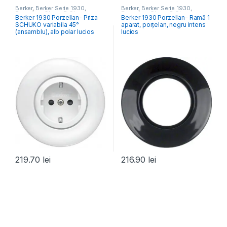
Berker
,
Berker Serie 1930,
Berker
,
Berker Serie 1930,
Porzellan, Glass, R.Classic
Porzellan, Glass, R.Classic
Berker 1930 Porzellan- Priza
Berker 1930 Porzellan- Ramă 1
SCHUKO variabila 45°
aparat, porțelan, negru intens
(ansamblu), alb polar lucios
lucios
219.70
lei
216.90
lei