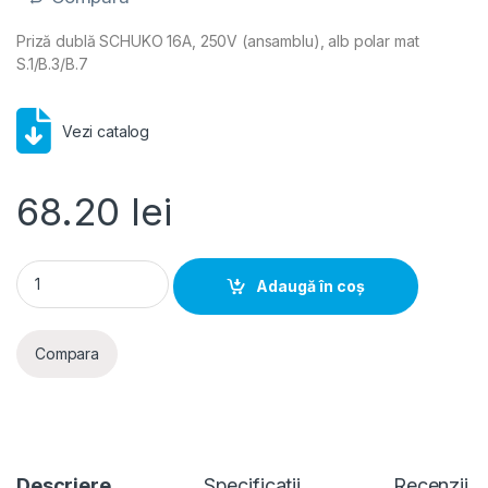
Priză dublă SCHUKO 16A, 250V (ansamblu), alb polar mat
S.1/B.3/B.7
Vezi catalog
68.20
lei
Berker S.1- Priza SCHUKO dubla 16A, 250V (ansamblu), alb pol
Adaugă în coș
Compara
Descriere
Specificatii
Recenzii