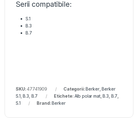
Serii compatibile:
S.1
B.3
B.7
SKU:
47741909
Categorii:
Berker
,
Berker
S.1, B.3, B.7
Etichete:
Alb polar mat
,
B.3
,
B.7
,
S.1
Brand:
Berker