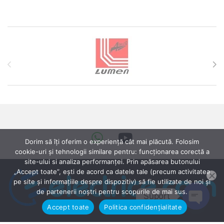
Brands Carousel
Dorim să îți oferim o experiență cât mai plăcută. Folosim
cookie-uri și tehnologii similare pentru: funcționarea corectă a
site-ului si analiza performanței. Prin apăsarea butonului
„Accept toate”, ești de acord ca datele tale (precum activitatea
pe site și informațiile despre dispozitiv) să fie utilizate de noi și
de partenerii noștri pentru scopurile de mai sus.
Suport
Accept toate
Politica confidențialitate
Open ch