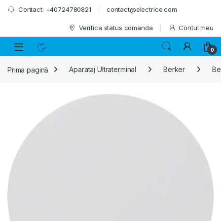
Skip to navigation
Skip to content
Contact: +40724780821
contact@electrice.com
Verifica status comanda
Contul meu
0
Prima pagină
Aparataj Ultraterminal
Berker
Be