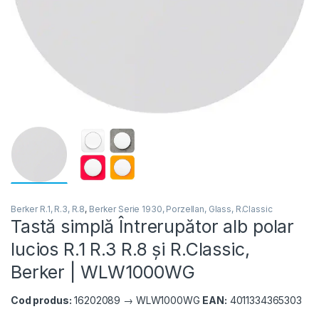
Berker R.1, R.3, R.8
,
Berker Serie 1930, Porzellan, Glass, R.Classic
Tastă simplă Întrerupător alb polar
lucios R.1 R.3 R.8 și R.Classic,
Berker | WLW1000WG
Cod produs:
16202089 → WLW1000WG
EAN:
4011334365303