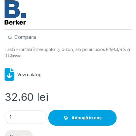
Compara
Tastă Frontala Întrerupător și buton, alb polar lucios R.1/R.3/R.8 și
R.Classic
Vezi catalog
32.60
lei
Tastă simplă Întrerupător alb polar lucios R.1 R.3 R.8 și R.Cl
Adaugă în coș