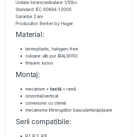
Unitate livrare/ambalare: 1/10bc.
Standard: IEC 60884-1:2006
Garanție 2 ani.
Producător: Berker by Hager
Material:
termoplastic, halogen-free
culoare: alb pur (RAL9010)
finisare: lucios
Montaj:
mecanism +
tastă
+ ramă
orizontal/vertical
conexiune: cu clemă
mecanisme întrerupător basculante/apăsare
Serii compatibile:
R.1, R.3, R.8