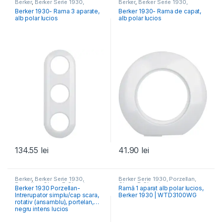
Berker
,
Berker Serie 1930,
Berker
,
Berker Serie 1930,
Porzellan, Glass, R.Classic
Porzellan, Glass, R.Classic
Berker 1930- Rama 3 aparate,
Berker 1930- Rama de capat,
alb polar lucios
alb polar lucios
134.55
lei
41.90
lei
Berker
,
Berker Serie 1930,
Berker Serie 1930, Porzellan,
Porzellan, Glass, R.Classic
Glass, R.Classic
Berker 1930 Porzellan-
Ramă 1 aparat alb polar lucios,
Intrerupator simplu/cap scara,
Berker 1930 | WTD3100WG
rotativ (ansamblu), portelan,
negru intens lucios