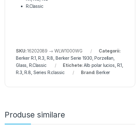
R.Classic
SKU:
16202089 → WLW1000WG
Categorii:
Berker R.1, R.3, R.8
,
Berker Serie 1930, Porzellan,
Glass, R.Classic
Etichete:
Alb polar lucios
,
R.1
,
R.3
,
R.8
,
Series R.classic
Brand:
Berker
Produse similare