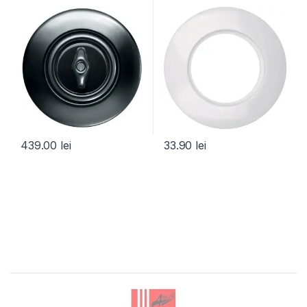
439.00
lei
33.90
lei
Brands Carousel