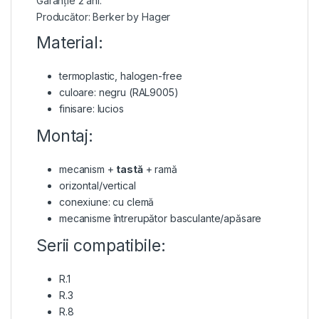
Garanție 2 ani.
Producător: Berker by Hager
Material:
termoplastic, halogen-free
culoare: negru (RAL9005)
finisare: lucios
Montaj:
mecanism +
tastă
+ ramă
orizontal/vertical
conexiune: cu clemă
mecanisme întrerupător basculante/apăsare
Serii compatibile:
R.1
R.3
R.8