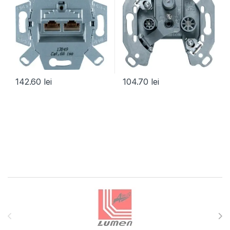
142.60
lei
104.70
lei
Brands Carousel