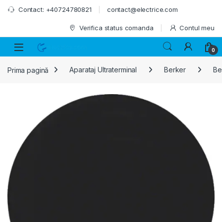
Skip to navigation
Skip to content
Contact: +40724780821
contact@electrice.com
Verifica status comanda
Contul meu
0
Prima pagină
Aparataj Ultraterminal
Berker
Ber