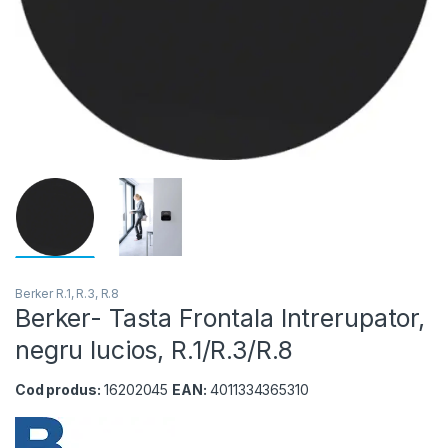
Berker R.1, R.3, R.8
Berker- Tasta Frontala Intrerupator,
negru lucios, R.1/R.3/R.8
Cod produs:
16202045
EAN:
4011334365310