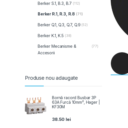
Berker S.1, B.3, B.7
(112)
Berker R.1, R.3, R.8
(71)
Berker Q.1, Q.3, Q.7, Q.9
(52)
Berker K.1, K.5
(38)
Berker Mecanisme &
(77)
Accesorii
Produse nou adaugate
Bornă racord Busbar 3P
63A Furcă 10mm², Hager |
KF30M
38.50
lei