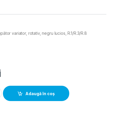
pător variator, rotativ, negru lucios, R.1/R.3/R.8
i
la Intrerupator variator, rotativ, negru lucios, R.1/R.3/R.8 quant
Adaugă în coș