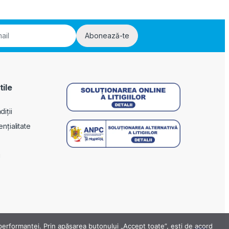
Abonează-te
tile
iții
ențialitate
i
a performanței. Prin apăsarea butonului „Accept toate”, ești de acord