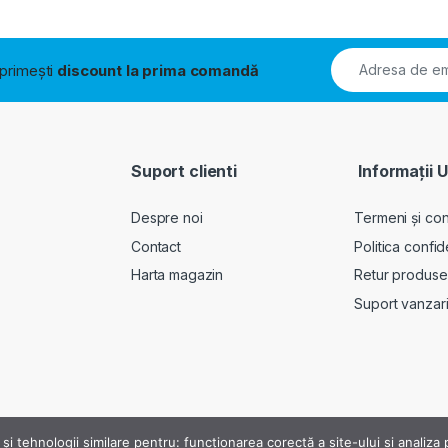
i primești
discount la prima comandă
Suport clienti
Informații U
Despre noi
Termeni și cond
Contact
Politica confid
Harta magazin
Retur produse
Suport vanzar
 și tehnologii similare pentru: funcționarea corectă a site-ului si analiz