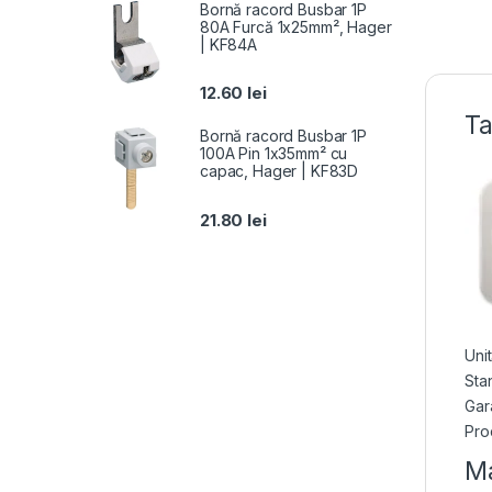
Bornă racord Busbar 1P
80A Furcă 1x25mm², Hager
| KF84A
12.60
lei
Ta
Bornă racord Busbar 1P
100A Pin 1x35mm² cu
capac, Hager | KF83D
21.80
lei
Unit
Sta
Gara
Pro
Ma