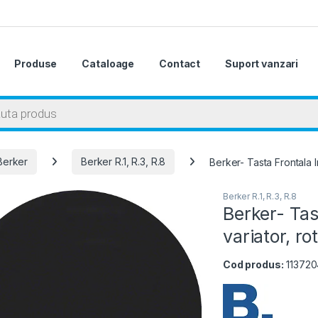
Produse
Cataloage
Contact
Suport vanzari
 search
Berker
Berker R.1, R.3, R.8
Berker- Tasta Frontala In
Berker R.1, R.3, R.8
Berker- Tas
variator, ro
Cod produs:
11372