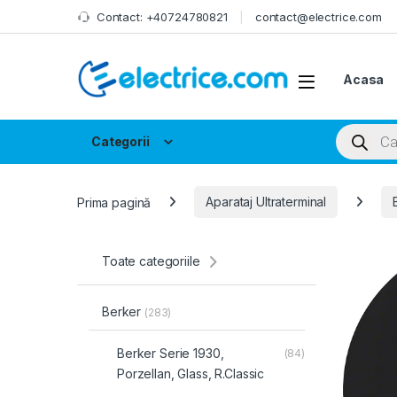
Skip to navigation
Skip to content
Contact: +40724780821
contact@electrice.com
Acasa
Products
Categorii
Prima pagină
Aparataj Ultraterminal
Toate categoriile
Berker
(283)
Berker Serie 1930,
(84)
Porzellan, Glass, R.Classic