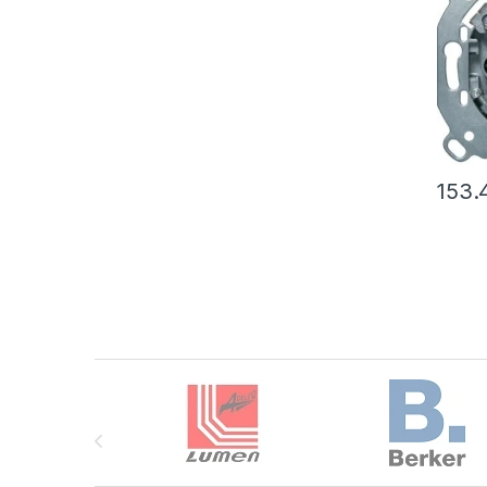
153
Brands Carousel