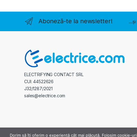
Aboneză-te la newsletter!
...ș
ELECTRIFYING CONTACT SRL
CUI: 44522626
J32/1287/2021
sales@electrice.com
Dorim să îți oferim o experiență cât mai plăcută. Folosim cookie-uri