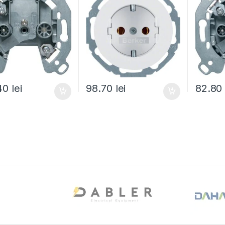
.40
lei
98.70
lei
82.8