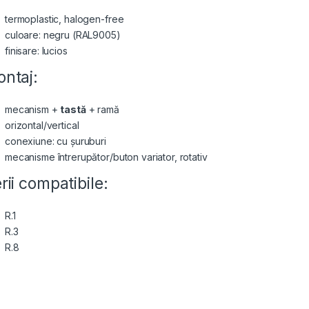
termoplastic, halogen-free
culoare: negru (RAL9005)
finisare: lucios
ntaj:
mecanism +
tastă
+ ramă
orizontal/vertical
conexiune: cu șuruburi
mecanisme întrerupător/buton variator, rotativ
rii compatibile:
R.1
R.3
R.8