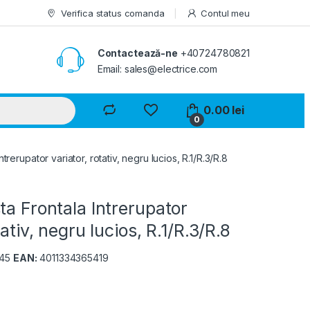
Verifica status comanda
Contul meu
Contactează-ne
+40724780821
Email: sales@electrice.com
0.00
lei
0
trerupator variator, rotativ, negru lucios, R.1/R.3/R.8
ta Frontala Intrerupator
tativ, negru lucios, R.1/R.3/R.8
045
EAN:
4011334365419