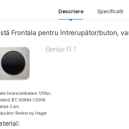
Descriere
Specificatii
stă Frontala pentru întrerupător/buton, vari
ate livrare/ambalare: 1/10bc.
ndard: IEC 60884-1:2006
nție 2 ani.
ducător: Berker by Hager
terial: