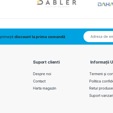
i primești
discount la prima comandă
Suport clienti
Informații U
Despre noi
Termeni și cond
Contact
Politica confid
Harta magazin
Retur produse
Suport vanzar