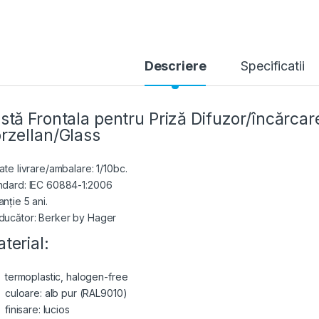
Descriere
Specificatii
stă Frontala pentru Priză Difuzor/încărca
rzellan/Glass
ate livrare/ambalare: 1/10bc.
ndard: IEC 60884-1:2006
nție 5 ani.
ducător: Berker by Hager
terial:
termoplastic, halogen-free
culoare: alb pur (RAL9010)
finisare: lucios