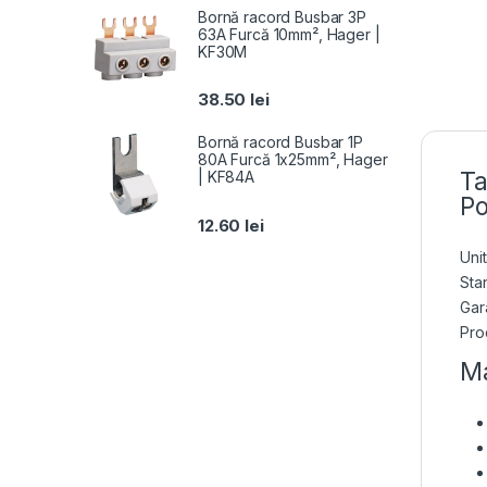
Bornă racord Busbar 3P
63A Furcă 10mm², Hager |
KF30M
38.50
lei
Bornă racord Busbar 1P
80A Furcă 1x25mm², Hager
Ta
| KF84A
Po
12.60
lei
Unit
Sta
Gara
Pro
Ma