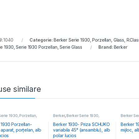
U:
1040
Categorie:
Berker Serie 1930, Porzellan, Glass, R.Clas
ie 1930
,
Serie 1930 Porzellan
,
Serie Glass
Brand:
Berker
se similare
erie 1930, Porzellan,
Berker
,
Berker Serie 1930,
Berker Ser
.Classic
Porzellan, Glass, R.Classic
Glass, R.C
 1930 Porzellan-
Berker 1930- Priza SCHUKO
Berker 1
aparat, porțelan, alb
variabila 45° (ansamblu), alb
mijloc, al
ucios
polar lucios