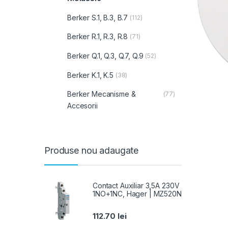
Berker S.1, B.3, B.7
(112)
Berker R.1, R.3, R.8
(71)
Berker Q.1, Q.3, Q.7, Q.9
(52)
Berker K.1, K.5
(38)
Berker Mecanisme &
(77)
Accesorii
Produse nou adaugate
Contact Auxiliar 3,5A 230V
1NO+1NC, Hager | MZ520N
112.70
lei