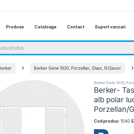
Produse
Cataloage
Contact
Suport vanzari
 search
Berker
Berker Serie 1930, Porzellan, Glass, R.Classic
Berker Serie 1930, Porz
Berker- Tas
alb polar l
Porzellan/G
Cod produs:
1040
E