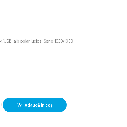
or/USB, alb polar lucios, Serie 1930/1930
i
ala Priza Difuzor/USB, alb polar lucios, Serie 1930/1930 Porzell
Adaugă în coș