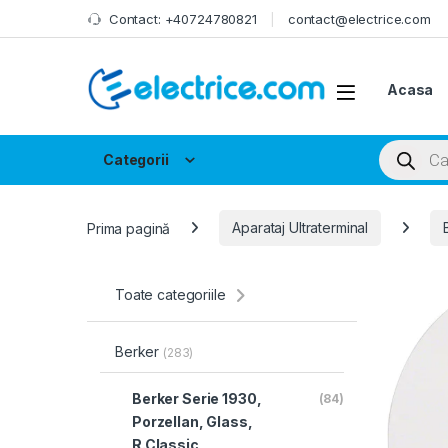
Skip to navigation
Skip to content
Contact: +40724780821
contact@electrice.com
Acasa
Products
Categorii
Prima pagină
Aparataj Ultraterminal
Toate categoriile
Berker
(283)
Berker Serie 1930,
(84)
Porzellan, Glass,
R.Classic