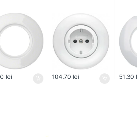
00
lei
104.70
lei
51.30