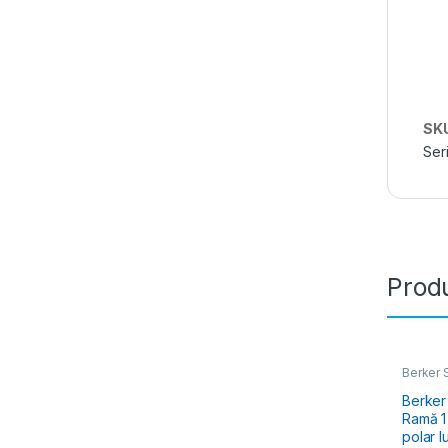
SK
Ser
Produ
Berker S
Glass, R
Berker
Ramă 1 
polar l