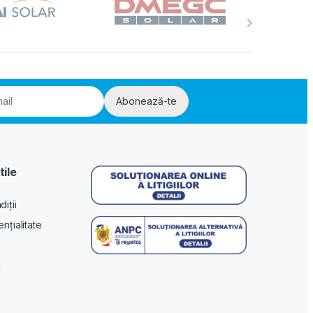
Abonează-te
tile
iții
ențialitate
i