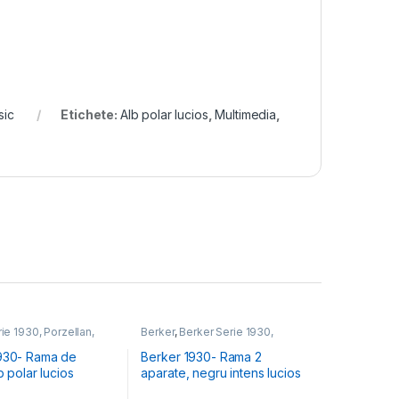
sic
Etichete:
Alb polar lucios
,
Multimedia
,
ie 1930, Porzellan,
Berker
,
Berker Serie 1930,
lassic
Porzellan, Glass, R.Classic
930- Rama de
Berker 1930- Rama 2
b polar lucios
aparate, negru intens lucios