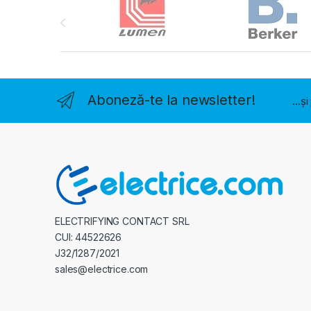
Aboneză-te la newsletter!
...ș
ELECTRIFYING CONTACT SRL
CUI: 44522626
J32/1287/2021
sales@electrice.com