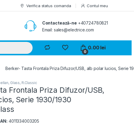
Verifica status comanda
Contul meu
Contactează-ne
+40724780821
Email: sales@electrice.com
0.00
lei
0
Berker- Tasta Frontala Priza Difuzor/USB, alb polar lucios, Serie 
ellan, Glass, R.Classic
ta Frontala Priza Difuzor/USB,
ucios, Serie 1930/1930
lass
AN:
4011334003205