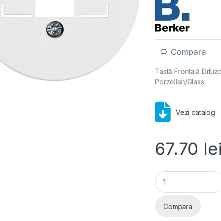
Compara
Tastă Frontală Difuz
Porzellan/Glass
Vezi catalog
67.70
le
Berker- Tasta Front
Compara