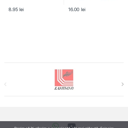
8.95
lei
16.00
lei
Brands Carousel