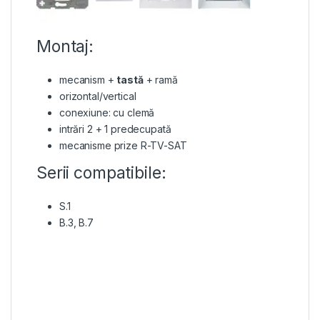
Montaj:
mecanism +
tastă
+ ramă
orizontal/vertical
conexiune: cu clemă
intrări 2 + 1 predecupată
mecanisme prize R-TV-SAT
Serii compatibile:
S.1
B.3, B.7