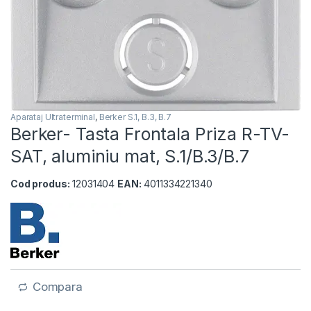
Aparataj Ultraterminal
,
Berker S.1, B.3, B.7
Berker- Tasta Frontala Priza R-TV-
SAT, aluminiu mat, S.1/B.3/B.7
Cod produs:
12031404
EAN:
4011334221340
Compara