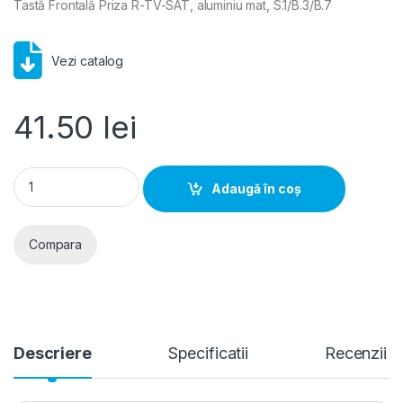
Tastă Frontală Priza R-TV-SAT, aluminiu mat, S.1/B.3/B.7
Vezi catalog
41.50
lei
Berker- Tasta Frontala Priza R-TV-SAT, aluminiu mat, S.1/B.3/
Adaugă în coș
Compara
Descriere
Specificatii
Recenzii