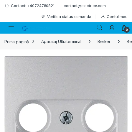
Skip to navigation
Skip to content
Contact: +40724780821
contact@electrice.com
Verifica status comanda
Contul meu
0
Prima pagină
Aparataj Ultraterminal
Berker
Ber