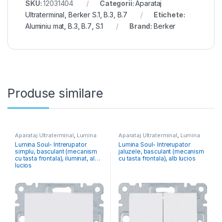
SKU:
12031404
Categorii:
Aparataj
Ultraterminal
,
Berker S.1, B.3, B.7
Etichete:
Aluminiu mat
,
B.3
,
B.7
,
S.1
Brand:
Berker
Produse similare
Aparataj Ultraterminal
,
Lumina
Aparataj Ultraterminal
,
Lumina
Lumina Soul- Intrerupator
Lumina Soul- Intrerupator
simplu, basculant (mecanism
jaluzele, basculant (mecanism
cu tasta frontala), iluminat, alb
cu tasta frontala), alb lucios
lucios