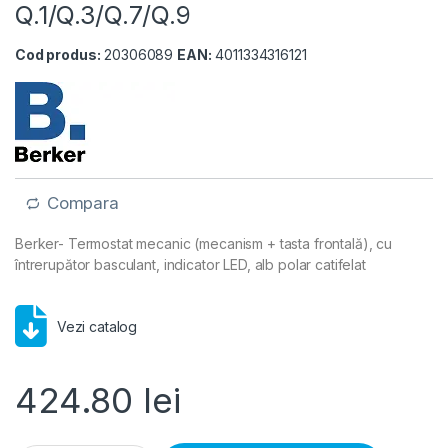
Q.1/Q.3/Q.7/Q.9
Cod produs:
20306089
EAN:
4011334316121
Compara
Berker- Termostat mecanic (mecanism + tasta frontală), cu
întrerupător basculant, indicator LED, alb polar catifelat
Vezi catalog
424.80
lei