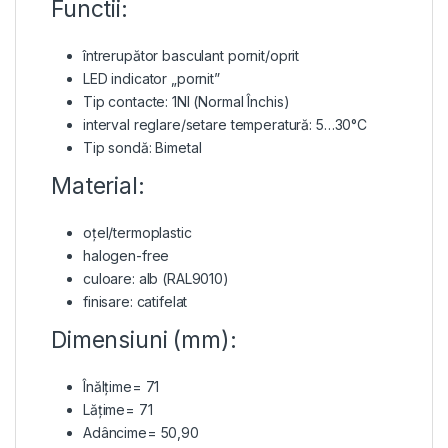
Functii:
întrerupător basculant pornit/oprit
LED indicator „pornit”
Tip contacte: 1NI (Normal Închis)
interval reglare/setare temperatură: 5…30°C
Tip sondă: Bimetal
Material:
oțel/termoplastic
halogen-free
culoare: alb (RAL9010)
finisare: catifelat
Dimensiuni (mm):
Înălțime= 71
Lățime= 71
Adâncime= 50,90