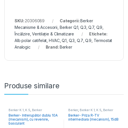
SKU:
20306089
Categorii:
Berker
Mecanisme & Accesorii
,
Berker Q.1, Q.3, Q.7, Q.9
,
Încălzire, Ventilație & Climatizare
Etichete:
Alb polar catifelat
,
HVAC
,
Q.1
,
Q.3
,
Q.7
,
Q.9
,
Termostat
Analogic
Brand:
Berker
Produse similare
Berker K.1, K.5
,
Berker
Berker
,
Berker K.1, K.5
,
Berker
Mecanisme & Accesorii
,
Berker
Mecanisme & Accesorii
,
Berker
Berker- Intrerupător dublu 10A
Berker- Priza R-TV
Q.1, Q.3, Q.7, Q.9
,
Berker R.1, R.3,
Q.1, Q.3, Q.7, Q.9
,
Berker R.1, R.3,
(mecanism), cu revenire,
intermediara (mecanism), 15dB
R.8
,
Berker S.1, B.3, B.7
R.8
,
Berker S.1, B.3, B.7
,
Berker
Serie 1930, Porzellan, Glass,
basculant
R.Classic