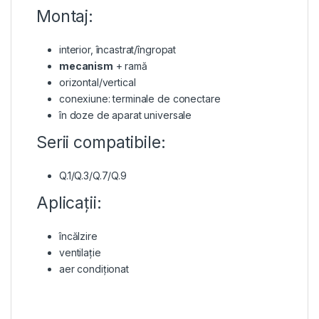
Montaj:
interior, încastrat/îngropat
mecanism
+ ramă
orizontal/vertical
conexiune: terminale de conectare
în doze de aparat universale
Serii compatibile:
Q.1/Q.3/Q.7/Q.9
Aplicații:
încălzire
ventilație
aer condiționat