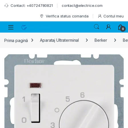
Skip to navigation
Skip to content
Contact: +40724780821
contact@electrice.com
Verifica status comanda
Contul meu
0
Prima pagină
Aparataj Ultraterminal
Berker
Ber