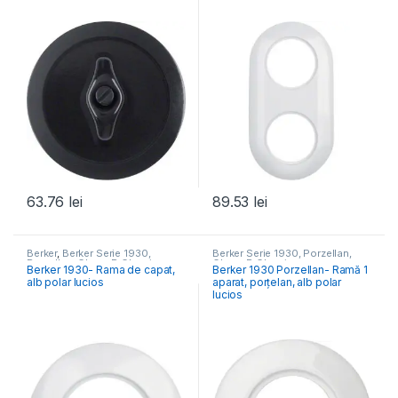
63.76
lei
89.53
lei
Berker
,
Berker Serie 1930,
Berker Serie 1930, Porzellan,
Porzellan, Glass, R.Classic
Glass, R.Classic
Berker 1930- Rama de capat,
Berker 1930 Porzellan- Ramă 1
alb polar lucios
aparat, porțelan, alb polar
lucios