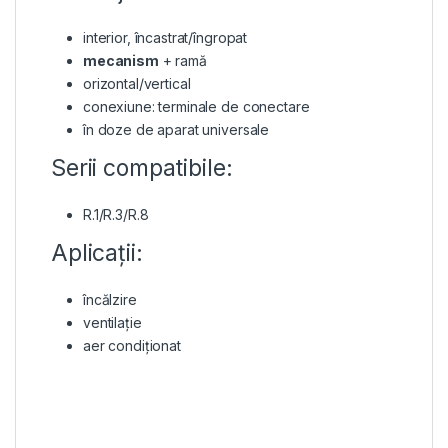
interior, încastrat/îngropat
mecanism
+ ramă
orizontal/vertical
conexiune: terminale de conectare
în doze de aparat universale
Serii compatibile:
R.1/R.3/R.8
Aplicații:
încălzire
ventilație
aer condiționat