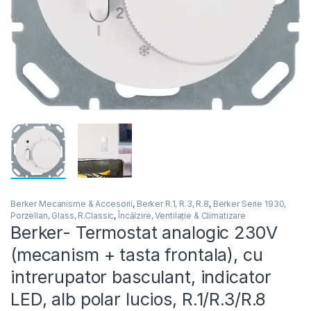
Berker Mecanisme & Accesorii
,
Berker R.1, R.3, R.8
,
Berker Serie 1930,
Porzellan, Glass, R.Classic
,
Încălzire, Ventilație & Climatizare
Berker- Termostat analogic 230V
(mecanism + tasta frontala), cu
intrerupator basculant, indicator
LED, alb polar lucios, R.1/R.3/R.8