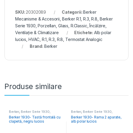
SKU:
20302089
Categorii:
Berker
Mecanisme & Accesorii
,
Berker R.1, R.3, R.8
,
Berker
Serie 1930, Porzellan, Glass, R.Classic
,
Încălzire,
Ventilație & Climatizare
Etichete:
Alb polar
lucios
,
HVAC
,
R.1
,
R.3
,
R.8
,
Termostat Analogic
Brand:
Berker
Produse similare
Berker
,
Berker Serie 1930,
Berker
,
Berker Serie 1930,
Porzellan, Glass, R.Classic
Porzellan, Glass, R.Classic
Berker 1930- Tastă frontală cu
Berker 1930- Rama 2 aparate,
clapetă, negru lucios
alb polar lucios