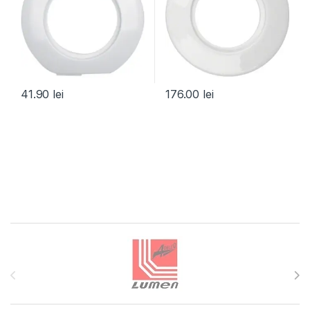
41.90
lei
176.00
lei
Brands Carousel