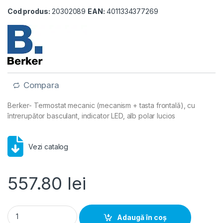
Cod produs:
20302089
EAN:
4011334377269
Compara
Berker- Termostat mecanic (mecanism + tasta frontală), cu
întrerupător basculant, indicator LED, alb polar lucios
Vezi catalog
557.80
lei
Berker- Termostat analogic 230V (mecanism + tasta frontala), c
Adaugă în coș