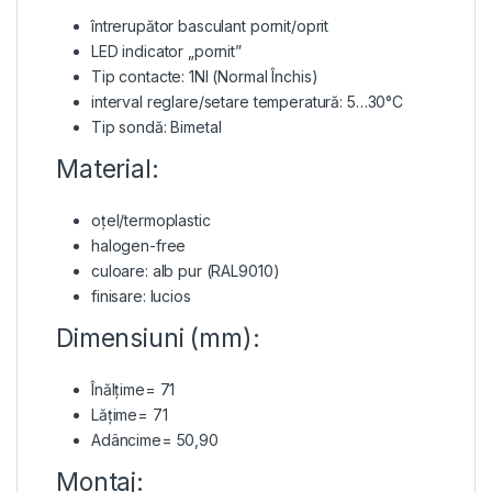
întrerupător basculant pornit/oprit
LED indicator „pornit”
Tip contacte: 1NI (Normal Închis)
interval reglare/setare temperatură: 5…30°C
Tip sondă: Bimetal
Material:
oțel/termoplastic
halogen-free
culoare: alb pur (RAL9010)
finisare: lucios
Dimensiuni (mm):
Înălțime= 71
Lățime= 71
Adâncime= 50,90
Montaj: