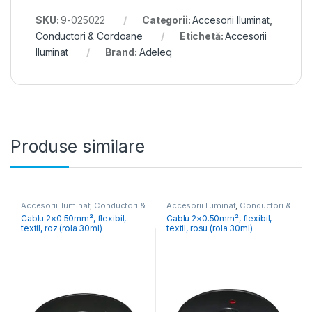
SKU:
9-025022
Categorii:
Accesorii Iluminat
,
Conductori & Cordoane
Etichetă:
Accesorii
Iluminat
Brand:
Adeleq
Produse similare
Accesorii Iluminat
,
Conductori &
Accesorii Iluminat
,
Conductori &
Cordoane
Cordoane
Cablu 2×0.50mm², flexibil,
Cablu 2×0.50mm², flexibil,
textil, roz (rola 30ml)
textil, rosu (rola 30ml)