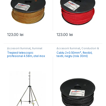
123.00
lei
123.00
lei
Accesorii Iluminat
,
Iluminat
Accesorii Iluminat
,
Conductori &
Tehnic
Cordoane
Trepied telescopic
Cablu 2×0.50mm², flexibil,
profesional 4.58m, otel inox
textil, negru (rola 30ml)