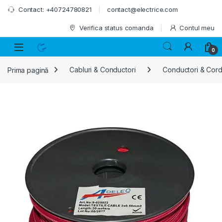
Skip to navigation
Skip to content
Contact: +40724780821
contact@electrice.com
Verifica status comanda
Contul meu
0
Prima pagină
Cabluri & Conductori
Conductori & Cor