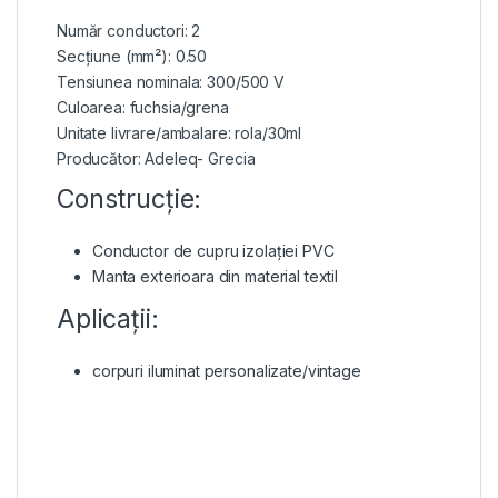
Număr conductori: 2
Secțiune (mm²): 0.50
Tensiunea nominala: 300/500 V
Culoarea: fuchsia/grena
Unitate livrare/ambalare: rola/30ml
Producător: Adeleq- Grecia
Construcție:
Conductor de cupru izolației PVC
Manta exterioara din material textil
Aplicații:
corpuri iluminat personalizate/vintage