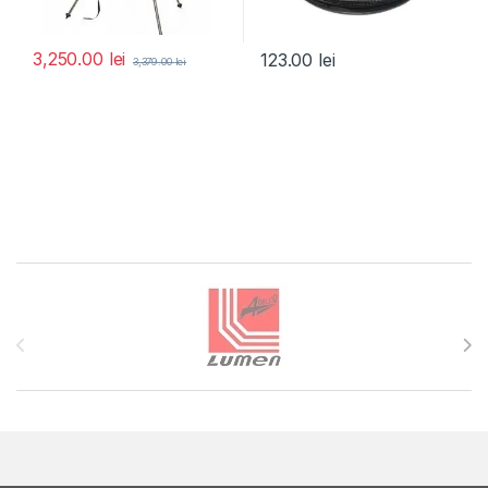
3,250.00
lei
123.00
lei
3,379.00
lei
Brands Carousel