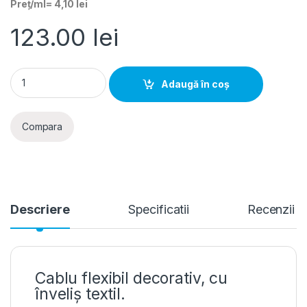
Preț/ml= 4,10 lei
123.00
lei
Cablu 2x0.50mm², flexibil, textil, fuchsia (rola 30ml) quantity
Adaugă în coș
Compara
Descriere
Specificatii
Recenzii
Cablu flexibil decorativ, cu
înveliș textil.