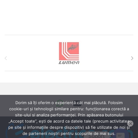
Brands Carousel
Dorim să îți oferim o experiență cât mai plăcută. Folosim
cookie-uri și tehnologii similare pentru: funcționarea corectă a
site-ului si analiza performanței. Prin apăsarea butonului
„Accept toate”, ești de acord ca datele tale (precum activitatea
pe site și informațiile despre dispozitiv) să fie utilizate de noi și
de partenerii noștri pentru scopurile de mai sus.
Suport