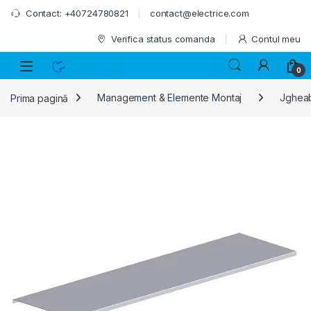
Skip to navigation
Skip to content
Contact: +40724780821
contact@electrice.com
Verifica status comanda
Contul meu
0
Prima pagină
Management & Elemente Montaj
Jgheab