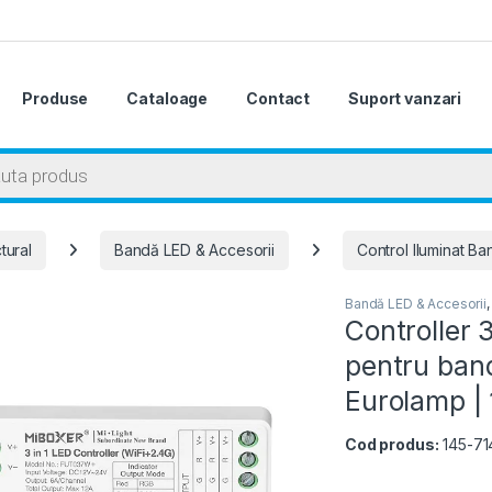
Produse
Cataloage
Contact
Suport vanzari
 search
tural
Bandă LED & Accesorii
Control Iluminat B
Bandă LED & Accesorii
Controller 3
pentru ba
Eurolamp |
Cod produs:
145-71