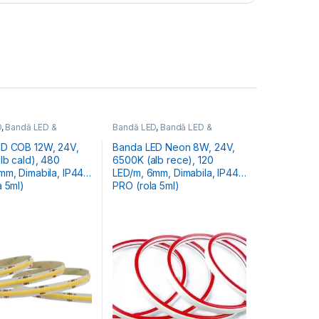
D
,
Bandă LED &
Bandă LED
,
Bandă LED &
Accesorii
 COB 12W, 24V,
Banda LED Neon 8W, 24V,
lb cald), 480
6500K (alb rece), 120
LED/m, 6mm, Dimabila, IP44,
a 5ml)
PRO (rola 5ml)