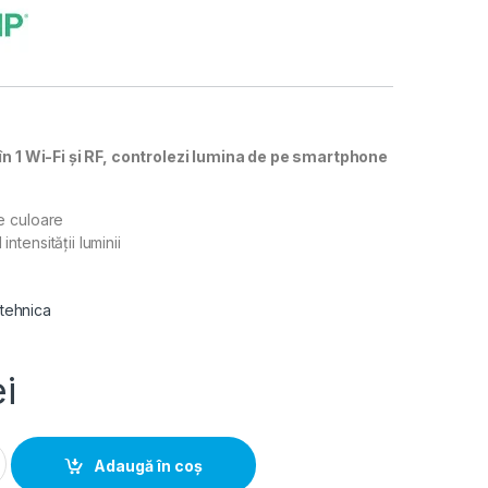
în 1 Wi-Fi și RF, controlezi lumina de pe smartphone
de culoare
intensității luminii
 tehnica
ei
Inteligent Wi-Fi & RF pentru bandă LED RGB RGBW RGB+CCT, Eurol
Adaugă în coș