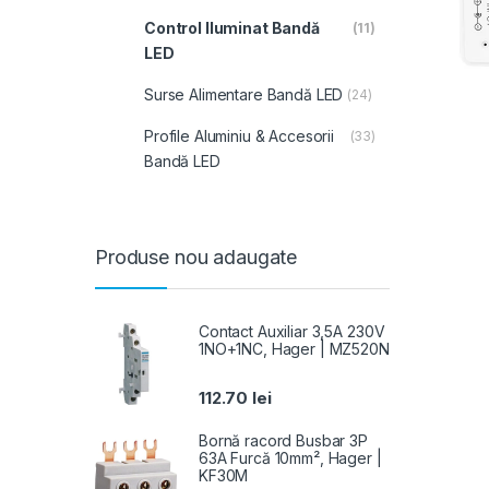
Control Iluminat Bandă
(11)
LED
Surse Alimentare Bandă LED
(24)
Profile Aluminiu & Accesorii
(33)
Bandă LED
Produse nou adaugate
Contact Auxiliar 3,5A 230V
1NO+1NC, Hager | MZ520N
112.70
lei
Bornă racord Busbar 3P
63A Furcă 10mm², Hager |
KF30M