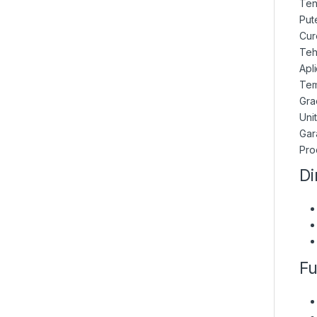
Ten
Put
Cur
Teh
Apl
Tem
Gra
Unit
Gara
Pro
Di
Fu