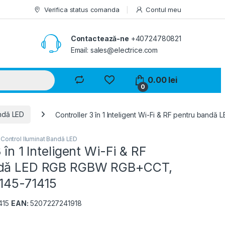
Verifica status comanda
Contul meu
Contactează-ne
+40724780821
Email: sales@electrice.com
0.00
lei
0
andă LED
Controller 3 în 1 Inteligent Wi-Fi & RF pentru ban
,
Control Iluminat Bandă LED
 în 1 Inteligent Wi-Fi & RF
ndă LED RGB RGBW RGB+CCT,
 145-71415
415
EAN:
5207227241918