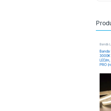
Produ
Bandă 
Accesor
Banda LED
3000K 
LED/m,
PRO (r