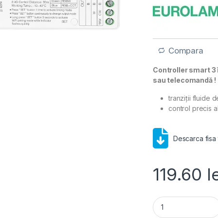
Compara
Controller smart 3 
sau telecomandă !
tranziții fluide 
control precis al 
Descarca fisa
119.60
l
Controller 3 în 1 