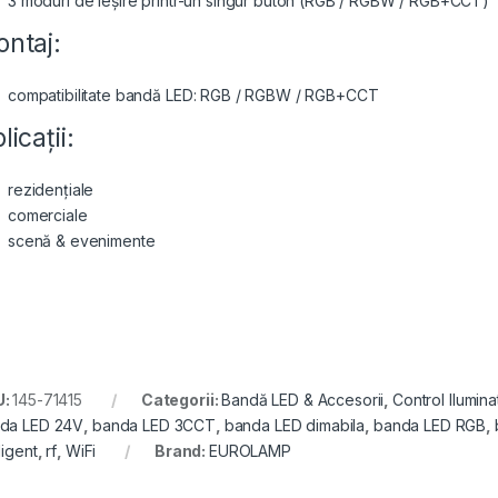
3 moduri de ieșire printr-un singur buton (RGB / RGBW / RGB+CCT)
ntaj:
compatibilitate bandă LED: RGB / RGBW / RGB+CCT
licații:
rezidențiale
comerciale
scenă & evenimente
U:
145-71415
Categorii:
Bandă LED & Accesorii
,
Control Ilumin
da LED 24V
,
banda LED 3CCT
,
banda LED dimabila
,
banda LED RGB
,
ligent
,
rf
,
WiFi
Brand:
EUROLAMP