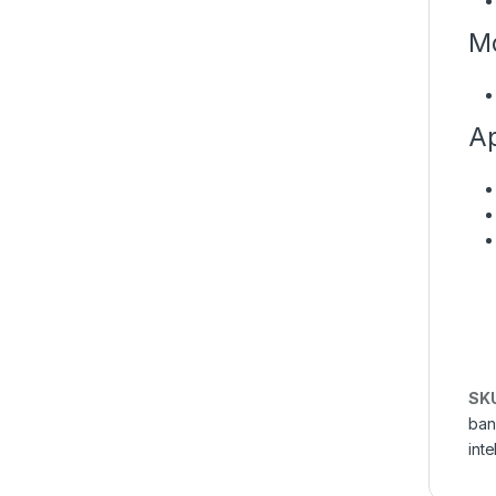
Mo
Ap
SK
ban
inte