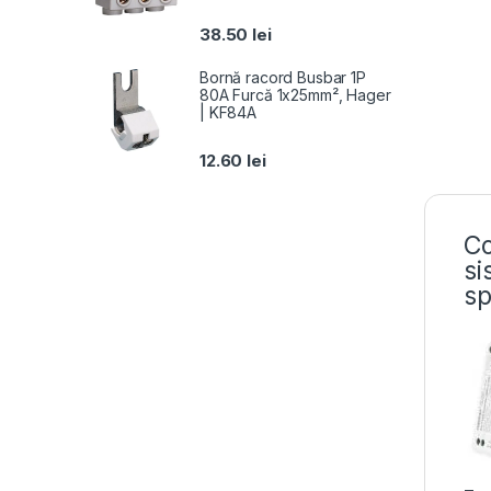
38.50
lei
Bornă racord Busbar 1P
80A Furcă 1x25mm², Hager
| KF84A
12.60
lei
Co
si
sp