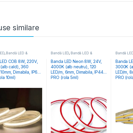
se similare
LED
,
Bandă LED &
Bandă LED
,
Bandă LED &
Bandă LE
ii
Accesorii
Accesorii
 COB 8W, 220V,
Banda LED Neon 8W, 24V,
Banda LED
(alb cald), 360
4000K (alb neutru), 120
3000K (a
 10mm, Dimabila, IP65,
LED/m, 6mm, Dimabila, IP44,
LED/m, 8mm, Dimabila, IP44,
ola 10ml)
PRO (rola 5ml)
PRO (rol