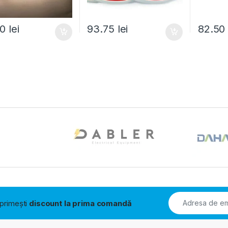
20
lei
93.75
lei
82.5
i primești
discount la prima comandă