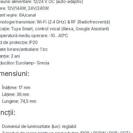
siune alimentare: 12/24 V DC (auto-adaptiv)
ere: 12V/144W, 24V/240W
ent ieșire: 6A/canal
nologie transmisie: Wi-Fi (2.4 GHz) & RF (Radiofrecvență)
icație: Tuya Smart, control vocal (Alexa, Google Assistant)
peratură mediu operare: -10…40°C
d de protecție: IP20
ate livrare/ambalare: 1 bc
nție: 2 ani
ducător: Eurolamp- Grecia
mensiuni:
Înălțime: 17 mm
Lățime: 36 mm
Lungime: 74,5 mm
ncții:
Domeniul de luminozitate (lux): reglabil