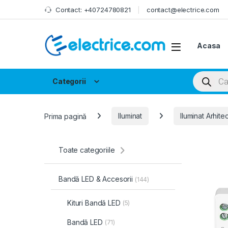
Skip to navigation
Skip to content
Contact: +40724780821
contact@electrice.com
Acasa
Products
Categorii
Prima pagină
Iluminat
Iluminat Arhitec
Toate categoriile
Bandă LED & Accesorii
(144)
Kituri Bandă LED
(5)
Bandă LED
(71)