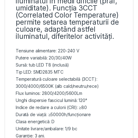
iluminatul în medii dificile (praf,
umiditate). Funcția 3CCT
(Correlated Color Temperature)
permite setarea temperaturii de
culoare, adaptând astfel
iluminatul, diferitelor activități.
Tensiune alimentare: 220-240 V
Putere variabilă: 20/30/40W
Sursă: tub LED T8 (inclusă)
Tip LED: SMD2835 MTC
Temperatură culoare selectabilă (3CCT):
3000/4000/6500K (alb cald/neutru/rece)
Flux luminos: 2800/4200/5600Lm
Unghi dispersie fascicul lumină: 120°
Indice de redare a culorii (CRI): ≥80
Durată de viață: ≥50000h/funcționare
Clasa energetică: D
Unitate livrare/ambalare: 1/9 bc
Garanție: 3 ani.