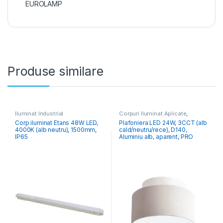
EUROLAMP
Produse similare
Iluminat Industrial
Corpuri Iluminat Aplicate
,
Iluminat Modern
Corp iluminat Etans 48W LED,
Plafoniera LED 24W, 3CCT (alb
4000K (alb neutru), 1500mm,
cald/neutru/rece), D140,
IP65
Aluminiu alb, aparent, PRO