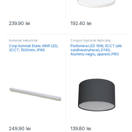
239.90
lei
192.40
lei
Iluminat Industrial
Corpuri Iluminat Aplicate
,
Iluminat Modern
Corp iluminat Etans 48W LED,
Plafoniera LED 16W, 3CCT (alb
3CCT, 1500mm, IP66
cald/neutru/rece), D140,
Aluminiu negru, aparent, PRO
249.90
lei
139.80
lei