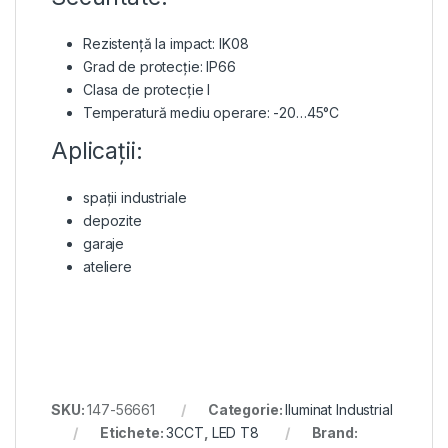
Rezistență la impact: IK08
Grad de protecție: IP66
Clasa de protecție I
Temperatură mediu operare: -20…45°C
Aplicații:
spații industriale
depozite
garaje
ateliere
SKU:
147-56661
Categorie:
Iluminat Industrial
Etichete:
3CCT
,
LED T8
Brand: