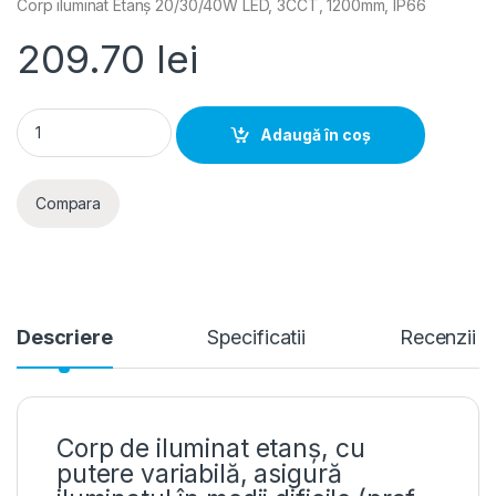
Corp iluminat Etanș 20/30/40W LED, 3CCT, 1200mm, IP66
209.70
lei
Corp iluminat Etans 20/30/40W LED, 3CCT, 1200mm, IP66 qu
Adaugă în coș
Compara
Descriere
Specificatii
Recenzii
Corp de iluminat etanș, cu
putere variabilă, asigură