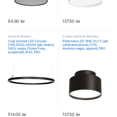
94.90
lei
137.50
lei
Iluminat Modern
Corpuri Iluminat Aplicate
,
Iluminat Modern
Corp iluminat LED Circular,
Plafoniera LED 16W, 3CCT (alb
23W, D600, 4000K (alb neutru),
cald/neutru/rece), D110,
240V, negru, Flicker Free,
Aluminiu negru, aparent, PRO
suspendat, IP40, PRO
514.00
lei
137.50
lei