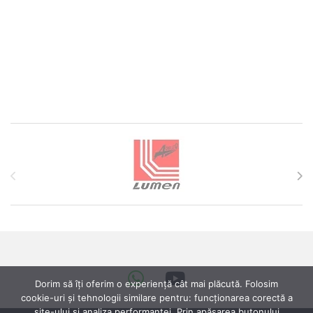
Brands Carousel
Dorim să îți oferim o experiență cât mai plăcută. Folosim
cookie-uri și tehnologii similare pentru: funcționarea corectă a
site-ului si analiza performanței. Prin apăsarea butonului