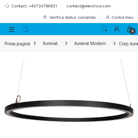
Skip to navigation
Skip to content
Contact: +40724780821
contact@electrice.com
Verifica status comanda
Contul meu
0
Prima pagină
Iluminat
Iluminat Modern
Corp ilum