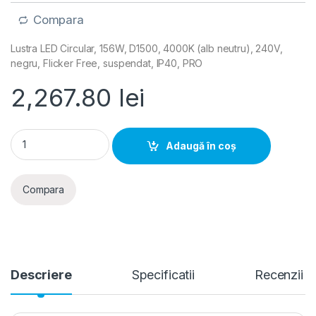
Compara
Lustra LED Circular, 156W, D1500, 4000K (alb neutru), 240V,
negru, Flicker Free, suspendat, IP40, PRO
2,267.80
lei
Corp iluminat LED Circular, 156W, D1500, 4000K (alb neutru),
Adaugă în coș
Compara
Descriere
Specificatii
Recenzii