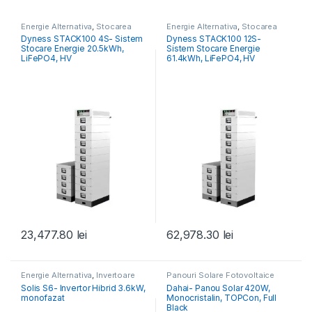
Energie Alternativa
,
Stocarea
Energie Alternativa
,
Stocarea
Energiei
Energiei
Dyness STACK100 4S- Sistem
Dyness STACK100 12S-
Stocare Energie 20.5kWh,
Sistem Stocare Energie
LiFePO4, HV
61.4kWh, LiFePO4, HV
23,477.80
lei
62,978.30
lei
Energie Alternativa
,
Invertoare
Panouri Solare Fotovoltaice
Fotovoltaice
Solis S6- Invertor Hibrid 3.6kW,
Dahai- Panou Solar 420W,
monofazat
Monocristalin, TOPCon, Full
Black