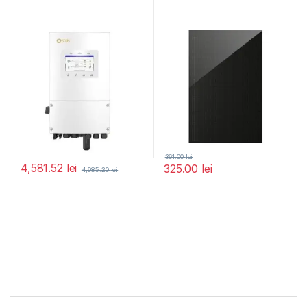
361.00
lei
4,581.52
lei
325.00
lei
4,985.20
lei