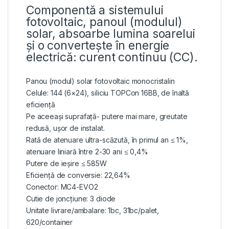
Componentă a sistemului
fotovoltaic, panoul (modulul)
solar, absoarbe lumina soarelui
și o convertește în energie
electrică: curent continuu (CC).
Panou (modul) solar fotovoltaic monocristalin
Celule: 144 (6×24), siliciu TOPCon 16BB, de înaltă
eficiență
Pe aceeași suprafață- putere mai mare, greutate
redusă, ușor de instalat.
Rată de atenuare ultra-scăzută, în primul an ≤ 1%,
atenuare liniară între 2-30 ani ≤ 0,4%
Putere de ieșire ≤ 585W
Eficiență de conversie: 22,64%
Conector: MC4-EVO2
Cutie de joncțiune: 3 diode
Unitate livrare/ambalare: 1bc, 31bc/palet,
620/container