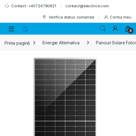
Skip to navigation
Skip to content
Contact: +40724780821
contact@electrice.com
Verifica status comanda
Contul meu
0
Prima pagină
Energie Alternativa
Panouri Solare Foto