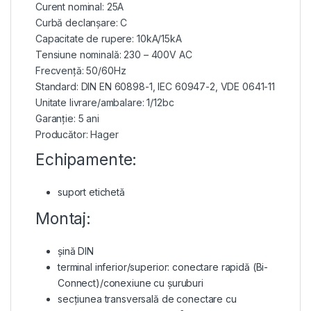
Curent nominal: 25A
Curbă declanșare: C
Capacitate de rupere: 10kA/15kA
Tensiune nominală: 230 – 400V AC
Frecvență: 50/60Hz
Standard: DIN EN 60898-1, IEC 60947-2, VDE 0641-11
Unitate livrare/ambalare: 1/12bc
Garanție: 5 ani
Producător: Hager
Echipamente:
suport etichetă
Montaj:
șină DIN
terminal inferior/superior: conectare rapidă (Bi-
Connect)/conexiune cu șuruburi
secțiunea transversală de conectare cu