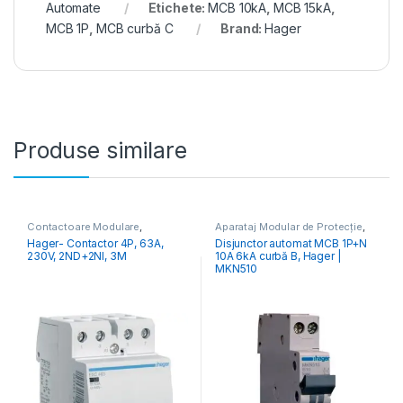
Automate
Etichete:
MCB 10kA
,
MCB 15kA
,
MCB 1P
,
MCB curbă C
Brand:
Hager
Produse similare
Contactoare Modulare
,
Aparataj Modular de Protecție
,
Distribuția Energiei
Distribuția Energiei
,
MCB
Hager- Contactor 4P, 63A,
Disjunctor automat MCB 1P+N
Întrerupătoare Automate
230V, 2ND+2NI, 3M
10A 6kA curbă B, Hager |
MKN510