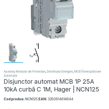
Aparataj Modular de Protecție
,
Distribuția Energiei
,
MCB Întrerupătoare
Automate
Disjunctor automat MCB 1P 25A
10kA curbă C 1M, Hager | NCN125
Cod produs:
NCN125
EAN:
3250614614644