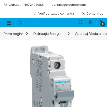
Skip to navigation
Skip to content
Contact: +40724780821
contact@electrice.com
Verifica status comanda
Contul meu
0
Prima pagină
Distribuția Energiei
Aparataj Modular de