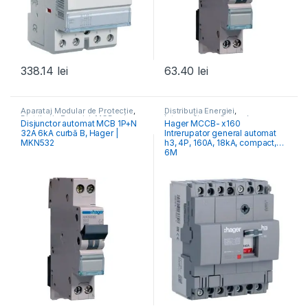
338.14
lei
63.40
lei
Aparataj Modular de Protecție
,
Distribuția Energiei
,
Distribuția Energiei
,
MCB
Întrerupătoare Generale
Disjunctor automat MCB 1P+N
Hager MCCB- x160
Întrerupătoare Automate
32A 6kA curbă B, Hager |
Intrerupator general automat
MKN532
h3, 4P, 160A, 18kA, compact,
6M