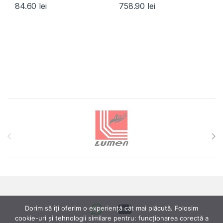
84.60
lei
758.90
lei
Brands Carousel
Dorim să îți oferim o experiență cât mai plăcută. Folosim
cookie-uri și tehnologii similare pentru: funcționarea corectă a