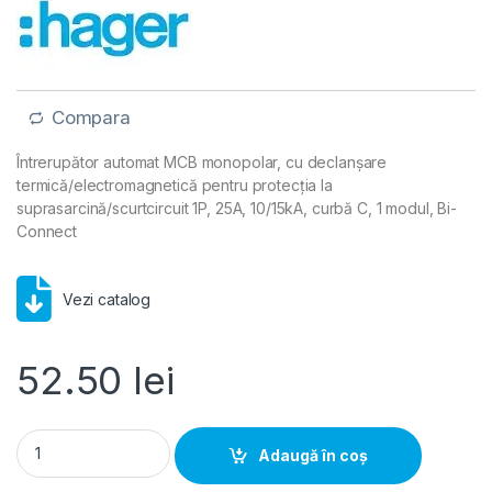
Compara
Întrerupător automat MCB monopolar, cu declanșare
termică/electromagnetică pentru protecția la
suprasarcină/scurtcircuit 1P, 25A, 10/15kA, curbă C, 1 modul, Bi-
Connect
Vezi catalog
52.50
lei
Disjunctor automat MCB 1P 25A 10kA curbă C 1M, Hager | NCN
Adaugă în coș