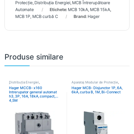
Protecție
,
Distribuția Energiei
,
MCB Întrerupătoare
Automate
Etichete:
MCB 10kA
,
MCB 15kA
,
MCB 1P
,
MCB curbă C
Brand:
Hager
Produse similare
Distribuția Energiei
,
Aparataj Modular de Protecție
,
Întrerupătoare Generale
Distribuția Energiei
,
MCB
Hager MCCB- x160
Hager MCB- Disjunctor 1P, 6A,
Întrerupătoare Automate
Intrerupator general automat
6kA, curba B, 1M, Bi-Connect
h3, 3P, 16A, 18kA, compact,
4,5M