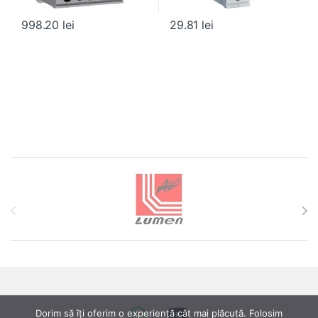
998.20
lei
29.81
lei
Brands Carousel
Dorim să îți oferim o experiență cât mai plăcută. Folosim