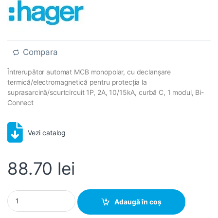
Compara
Întrerupător automat MCB monopolar, cu declanșare
termică/electromagnetică pentru protecția la
suprasarcină/scurtcircuit 1P, 2A, 10/15kA, curbă C, 1 modul, Bi-
Connect
Vezi catalog
88.70
lei
Disjunctor automat MCB 1P 2A 10kA curbă C 1M, Hager | NCN102
Adaugă în coș