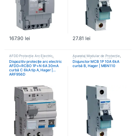
167.90
lei
27.81
lei
AFDD Protecție Arc Electric
,
Aparataj Modular de Protecție
,
Aparataj Modular de Protecție
,
Distribuția Energiei
,
MCB
Dispozitiv protecție arc electric
Disjunctor MCB 1P 10A 6kA
Distribuția Energiei
Întrerupătoare Automate
AFDD+RCBO 1P+N 6A 30mA
curbă B, Hager | MBN110
curbă C 6kA tip A, Hager |
ARF956D