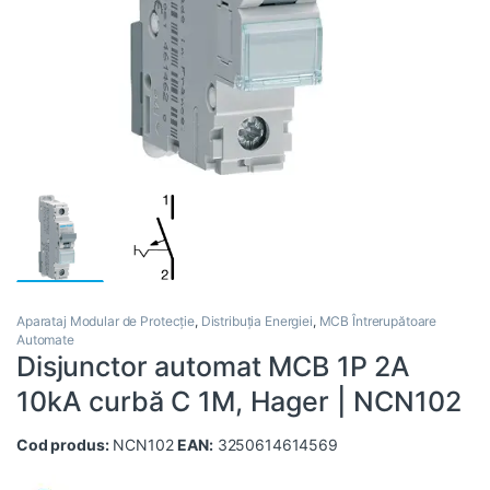
Aparataj Modular de Protecție
,
Distribuția Energiei
,
MCB Întrerupătoare
Automate
Disjunctor automat MCB 1P 2A
10kA curbă C 1M, Hager | NCN102
Cod produs:
NCN102
EAN:
3250614614569