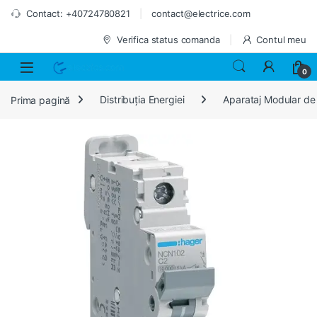
Skip to navigation
Skip to content
Contact: +40724780821
contact@electrice.com
Verifica status comanda
Contul meu
0
Prima pagină
Distribuția Energiei
Aparataj Modular de 