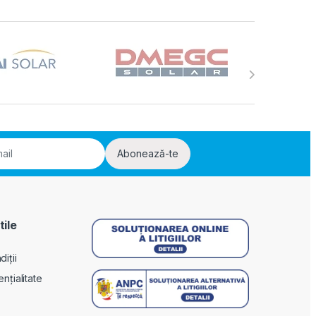
Abonează-te
tile
iții
ențialitate