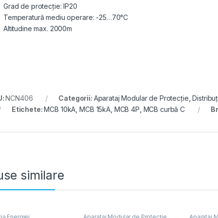
Grad de protecție: IP20
Temperatură mediu operare: -25…70°C
Altitudine max. 2000m
U:
NCN406
Categorii:
Aparataj Modular de Protecție
,
Distribu
Etichete:
MCB 10kA
,
MCB 15kA
,
MCB 4P
,
MCB curbă C
B
se similare
ția Energiei
,
Aparataj Modular de Protecție
,
Aparataj M