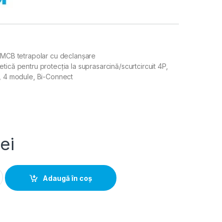
 MCB tetrapolar cu declanșare
tică pentru protecția la suprasarcină/scurtcircuit 4P,
, 4 module, Bi-Connect
lei
t MCB 4P 6A 10kA curbă C 4M, Hager | NCN406 quantity
Adaugă în coș