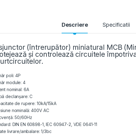
Descriere
Specificatii
sjunctor (întrerupător) miniatural MCB (Min
otejează și controlează circuitele împotriva
urtcircuitelor.
ăr poli: 4P
ăr module: 4
ent nominal: 6A
bă declanșare: C
acitate de rupere: 10kA/15kA
siune nominală: 400V AC
cvență: 50/60Hz
ndard: DIN EN 60898-1, IEC 60947-2, VDE 0641-11
tate livrare/ambalare: 1/3bc