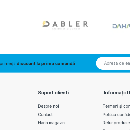
i primești
discount la prima comandă
Suport clienti
Informații U
Despre noi
Termeni și cond
Contact
Politica confid
Harta magazin
Retur produse