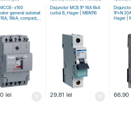
pătoare Generale
Distribuția Energiei
,
MCB
Distribuția
Întrerupătoare Automate
Întrerupă
 MCCB- x160
Disjunctor MCB 1P 16A 6kA
Disjunct
upator general automat
curbă B, Hager | MBN116
1P+N 20A
,
Hager |
90
lei
29.81
lei
66.90