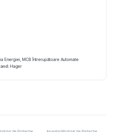
ția Energiei
,
MCB Întrerupătoare Automate
rand:
Hager
odular de Protecție
,
Aparataj Modular de Protecție
,