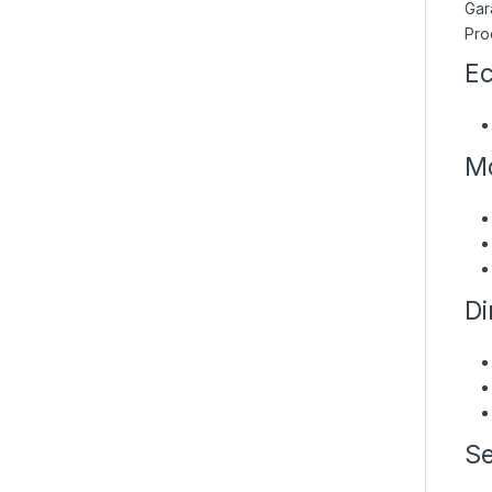
Gara
Pro
Ec
Mo
Di
Se