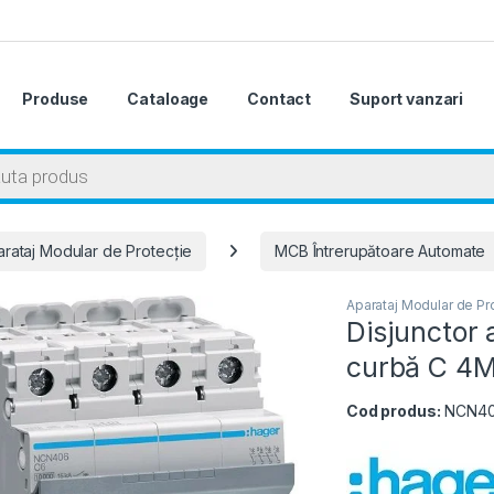
Produse
Cataloage
Contact
Suport vanzari
 search
rataj Modular de Protecție
MCB Întrerupătoare Automate
Aparataj Modular de Pr
Disjunctor
curbă C 4M
Cod produs:
NCN4