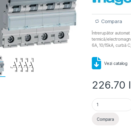
Compara
Întrerupător automat
termică/electromagne
6A, 10/15kA, curbă C
Vezi catalog
226.70
Disjunctor automa
Compara