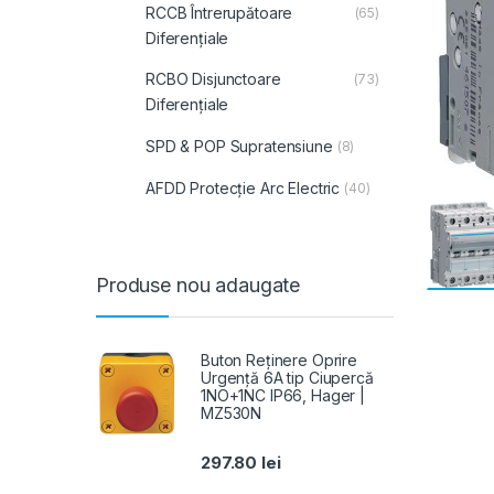
RCCB Întrerupătoare
(65)
Diferențiale
RCBO Disjunctoare
(73)
Diferențiale
SPD & POP Supratensiune
(8)
AFDD Protecție Arc Electric
(40)
Produse nou adaugate
Buton Reținere Oprire
Urgență 6A tip Ciupercă
1NO+1NC IP66, Hager |
MZ530N
297.80
lei