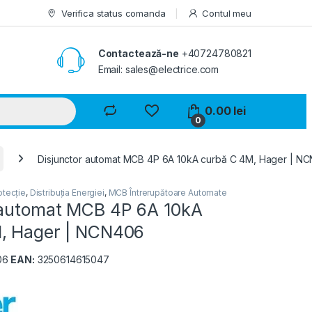
Verifica status comanda
Contul meu
Contactează-ne
+40724780821
Email: sales@electrice.com
0.00
lei
0
Disjunctor automat MCB 4P 6A 10kA curbă C 4M, Hager | N
otecție
,
Distribuția Energiei
,
MCB Întrerupătoare Automate
 automat MCB 4P 6A 10kA
, Hager | NCN406
06
EAN:
3250614615047