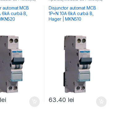
 Energiei
,
MCB
Distribuția Energiei
,
MCB
toare Automate
Întrerupătoare Automate
or automat MCB
Disjunctor automat MCB
 6kA curbă B,
1P+N 10A 6kA curbă B,
 MKN520
Hager | MKN510
lei
63.40
lei