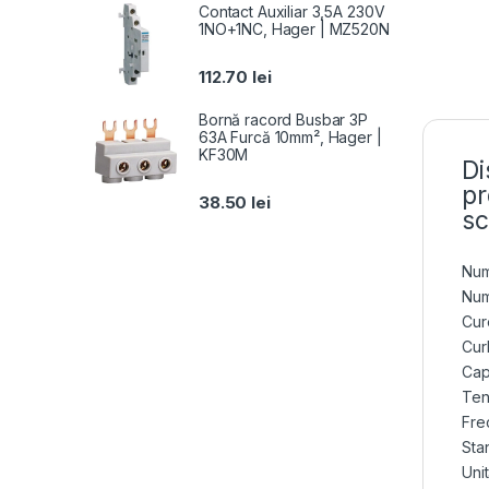
Contact Auxiliar 3,5A 230V
1NO+1NC, Hager | MZ520N
112.70
lei
Bornă racord Busbar 3P
63A Furcă 10mm², Hager |
KF30M
Di
pr
38.50
lei
sc
Num
Num
Cur
Cur
Cap
Ten
Fre
Sta
Uni