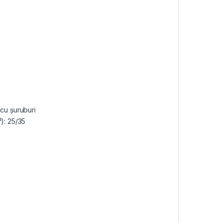
 cu șuruburi
): 25/35