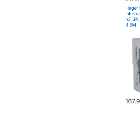
Întreru
Hager
Intrer
h3, 3P, 16A, 18kA, compact
4,5M
167.