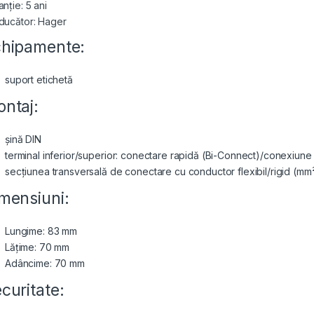
nție: 5 ani
ducător: Hager
hipamente:
suport etichetă
ntaj:
șină DIN
terminal inferior/superior: conectare rapidă (Bi-Connect)/conexiune
secțiunea transversală de conectare cu conductor flexibil/rigid (mm²
mensiuni:
Lungime: 83 mm
Lățime: 70 mm
Adâncime: 70 mm
curitate: