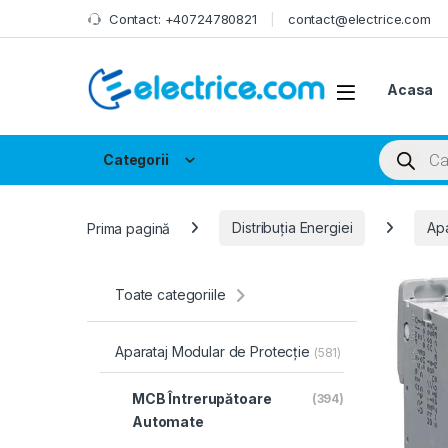
Skip to navigation
Skip to content
Contact: +40724780821
contact@electrice.com
Acasa
Products
Categorii
Prima pagină
Distribuția Energiei
Apa
Toate categoriile
Aparataj Modular de Protecție
(581)
MCB Întrerupătoare
(394)
Automate