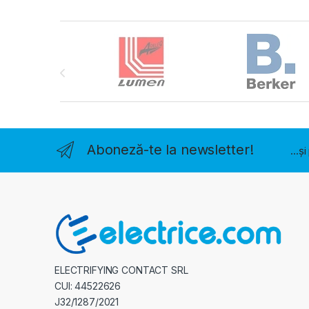
Brands Carousel
Aboneză-te la newsletter!
...ș
ELECTRIFYING CONTACT SRL
CUI: 44522626
J32/1287/2021