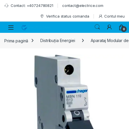
Skip to navigation
Skip to content
Contact: +40724780821
contact@electrice.com
Verifica status comanda
Contul meu
0
Prima pagină
Distribuția Energiei
Aparataj Modular de