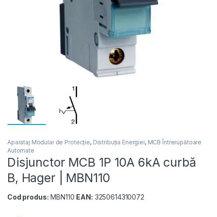
Aparataj Modular de Protecție
,
Distribuția Energiei
,
MCB Întrerupătoare
Automate
Disjunctor MCB 1P 10A 6kA curbă
B, Hager | MBN110
Cod produs:
MBN110
EAN:
3250614310072