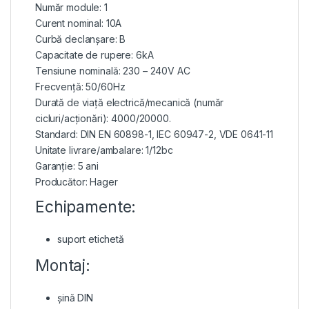
Număr module: 1
Curent nominal: 10A
Curbă declanșare: B
Capacitate de rupere: 6kA
Tensiune nominală: 230 – 240V AC
Frecvență: 50/60Hz
Durată de viață electrică/mecanică (număr
cicluri/acționări): 4000/20000.
Standard: DIN EN 60898-1, IEC 60947-2, VDE 0641-11
Unitate livrare/ambalare: 1/12bc
Garanție: 5 ani
Producător: Hager
Echipamente:
suport etichetă
Montaj:
șină DIN