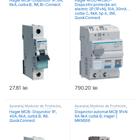
Hager MCB- Disjunctor 1P, 6A,
Hager AFDD+RCBO-
Întrerupătoare Automate
Distribuția Energiei
6kA, curba B, 1M, Bi-Connect
Dispozitiv protecție arc
electric 2P (1P+N), 10A, 30mA,
curba C, 6kA, tip A, 3M,
QuickConnect
27.81
lei
790.20
lei
Aparataj Modular de Protecție
,
Aparataj Modular de Protecție
,
Distribuția Energiei
,
MCB
Distribuția Energiei
,
MCB
Hager MCB- Disjunctor 1P,
Disjunctor automat MCB 1P+N
Întrerupătoare Automate
Întrerupătoare Automate
40A, 6kA, curbă B, 1M,
6A 6kA curbă B, Hager |
QuickConnect
MKN506