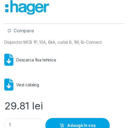
Compara
Disjunctor MCB 1P, 10A, 6kA, curbă B, 1M, Bi-Connect
Descarca fisa tehnica
Vezi catalog
29.81
lei
Disjunctor MCB 1P 10A 6kA curbă B, Hager | MBN110 quantity
Adaugă în coș