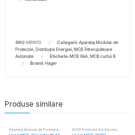
SKU:
MBN110
Categorii:
Aparataj Modular de
Protecție
,
Distribuția Energiei
,
MCB Întrerupătoare
Automate
Etichete:
MCB 6kA
,
MCB curbă B
Brand:
Hager
Produse similare
Aparataj Modular de Protecție
,
AFDD Protecție Arc Electric
,
Distribuția Energiei
,
MCB
Aparataj Modular de Protecție
,