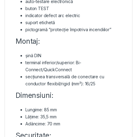
auto-testare electronică
buton TEST
indicator defect arc electric
suport etichetă
pictogramă “protecție împotriva incendiilor”
Montaj:
șină DIN
terminal inferior/superior: Bi-
Connect/QuickConnect
secțiunea transversală de conectare cu
conductor flexibil/rigid (mm²): 16/25
Dimensiuni:
Lungime: 85 mm
Lățime: 35,5 mm
Adâncime: 70 mm
Securitate: