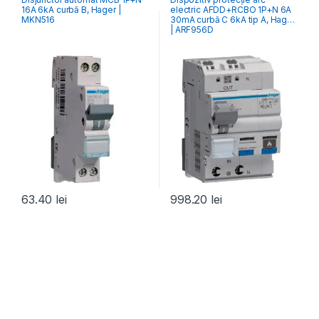
Întrerupătoare Automate
Distribuția Energiei
16A 6kA curbă B, Hager |
electric AFDD+RCBO 1P+N 6A
MKN516
30mA curbă C 6kA tip A, Hager
| ARF956D
63.40
lei
998.20
lei