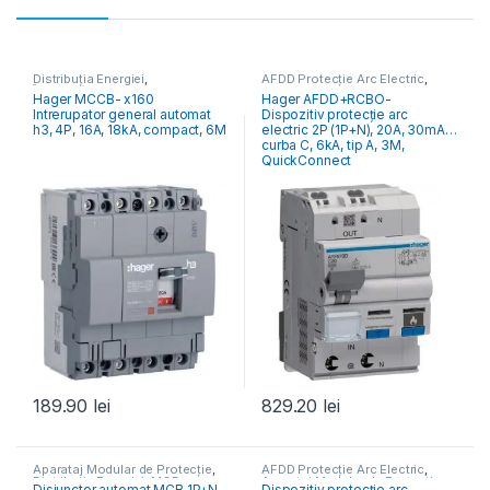
Distribuția Energiei
,
AFDD Protecție Arc Electric
,
Întrerupătoare Generale
Aparataj Modular de Protecție
,
Hager MCCB- x160
Hager AFDD+RCBO-
Distribuția Energiei
Intrerupator general automat
Dispozitiv protecție arc
h3, 4P, 16A, 18kA, compact, 6M
electric 2P (1P+N), 20A, 30mA,
curba C, 6kA, tip A, 3M,
QuickConnect
189.90
lei
829.20
lei
Aparataj Modular de Protecție
,
AFDD Protecție Arc Electric
,
Distribuția Energiei
,
MCB
Aparataj Modular de Protecție
,
Disjunctor automat MCB 1P+N
Dispozitiv protecție arc