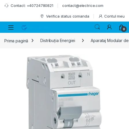
Skip to navigation
Skip to content
Contact: +40724780821
contact@electrice.com
Verifica status comanda
Contul meu
0
Prima pagină
Distribuția Energiei
Aparataj Modular de