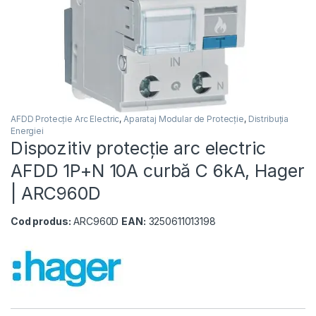
AFDD Protecție Arc Electric
,
Aparataj Modular de Protecție
,
Distribuția
Energiei
Dispozitiv protecție arc electric
AFDD 1P+N 10A curbă C 6kA, Hager
| ARC960D
Cod produs:
ARC960D
EAN:
3250611013198