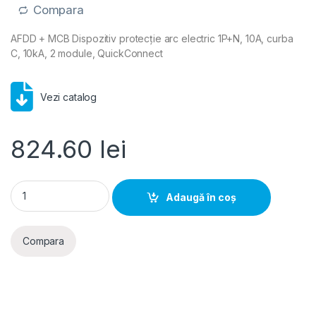
Compara
AFDD + MCB Dispozitiv protecție arc electric 1P+N, 10A, curba
C, 10kA, 2 module, QuickConnect
Vezi catalog
824.60
lei
Dispozitiv protecție arc electric AFDD 1P+N 10A curbă C 6kA
Adaugă în coș
Compara