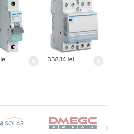
6
lei
338.14
lei