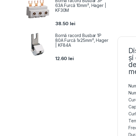
Bornă racord Busbar 3P
63A Furcă 10mm², Hager |
KF30M
38.50
lei
Bornă racord Busbar 1P
80A Furcă 1x25mm², Hager
| KF84A
Di
și
12.60
lei
de
me
Num
Num
Cur
Cap
Cur
Ten
Fre
Dur