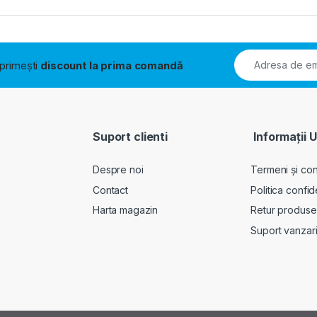
i primești
discount la prima comandă
Suport clienti
Informații U
Despre noi
Termeni și cond
Contact
Politica confid
Harta magazin
Retur produse
Suport vanzar