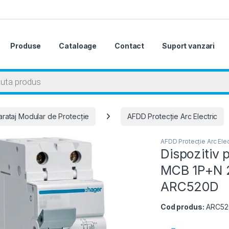
Produse
Cataloage
Contact
Suport vanzari
 search
rataj Modular de Protecție
AFDD Protecție Arc Electric
AFDD Protecție Arc Elec
Dispozitiv 
MCB 1P+N 2
ARC520D
Cod produs:
ARC5