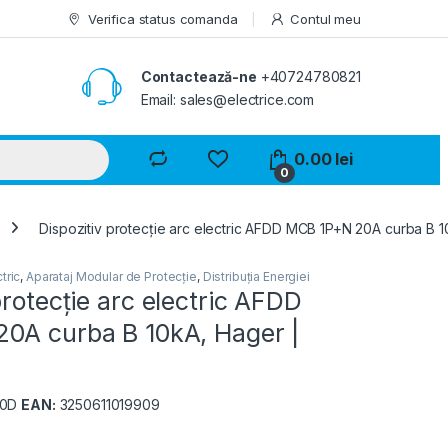
Verifica status comanda
Contul meu
Contactează-ne
+40724780821
Email: sales@electrice.com
0.00
lei
0
Dispozitiv protecție arc electric AFDD MCB 1P+N 20A curba B
tric
,
Aparataj Modular de Protecție
,
Distribuția Energiei
protecție arc electric AFDD
0A curba B 10kA, Hager |
20D
EAN:
3250611019909