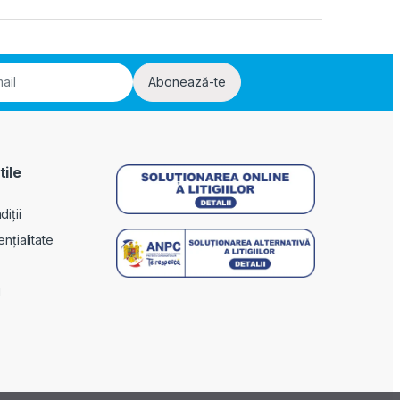
Abonează-te
tile
iții
ențialitate
i