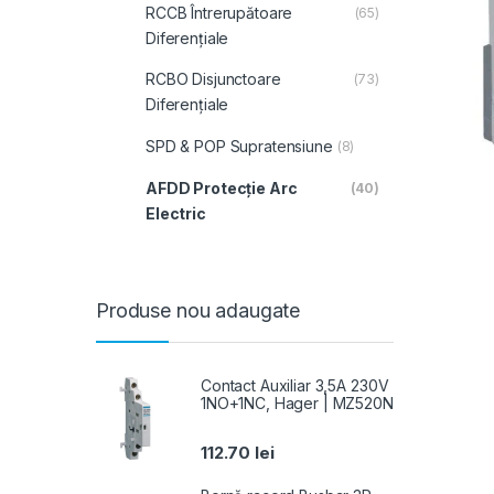
RCCB Întrerupătoare
(65)
Diferențiale
RCBO Disjunctoare
(73)
Diferențiale
SPD & POP Supratensiune
(8)
AFDD Protecție Arc
(40)
Electric
Produse nou adaugate
Contact Auxiliar 3,5A 230V
1NO+1NC, Hager | MZ520N
112.70
lei