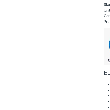
Sta
Uni
Gara
Pro
Ec