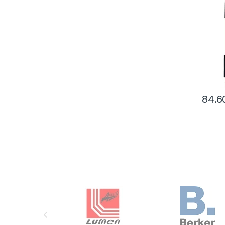
84.
Brands Carousel