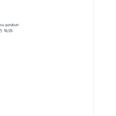
 cu șuruburi
): 16/25