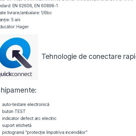
ndard: EN 62606, EN 60898-1
tate livrare/ambalare: 1/6bc
nție: 5 ani
ducător: Hager
Tehnologie de conectare
rap
hipamente:
auto-testare electronică
buton TEST
indicator defect arc electric
suport etichetă
pictogramă “protecție împotriva incendiilor”