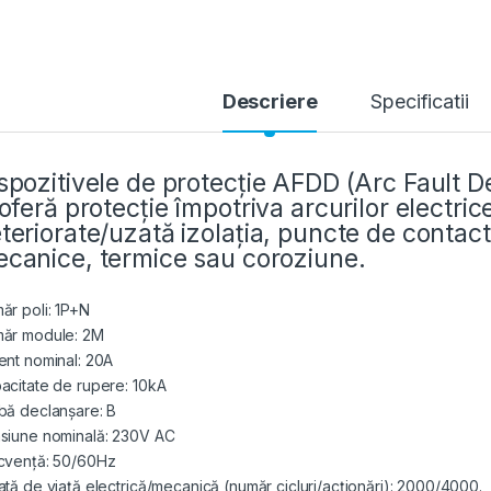
Descriere
Specificatii
spozitivele de protecție AFDD (Arc Fault 
 oferă protecție împotriva arcurilor electri
teriorate/uzată izolația, puncte de contact 
canice, termice sau coroziune.
ăr poli: 1P+N
ăr module: 2M
ent nominal: 20A
acitate de rupere: 10kA
bă declanșare: B
siune nominală: 230V AC
cvență: 50/60Hz
ată de viață electrică/mecanică (număr cicluri/acționări): 2000/4000.