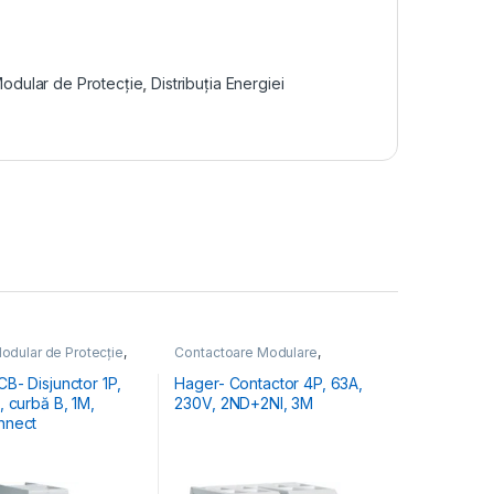
Modular de Protecție
,
Distribuția Energiei
odular de Protecție
,
Contactoare Modulare
,
 Energiei
,
MCB
Distribuția Energiei
toare Automate
B- Disjunctor 1P,
Hager- Contactor 4P, 63A,
230V, 2ND+2NI, 3M
nnect