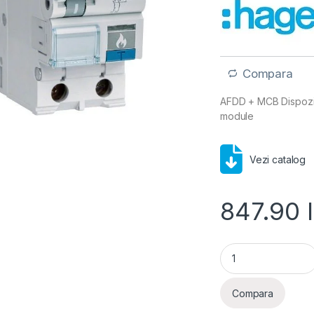
Compara
AFDD + MCB Dispoziti
module
Vezi catalog
847.90
Dispozitiv protecț
Compara