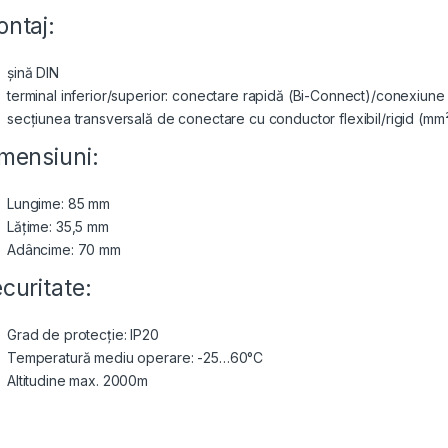
ntaj:
șină DIN
terminal inferior/superior: conectare rapidă (Bi-Connect)/conexiune
secțiunea transversală de conectare cu conductor flexibil/rigid (mm²
mensiuni:
Lungime: 85 mm
Lățime: 35,5 mm
Adâncime: 70 mm
curitate:
Grad de protecție: IP20
Temperatură mediu operare: -25…60°C
Altitudine max. 2000m