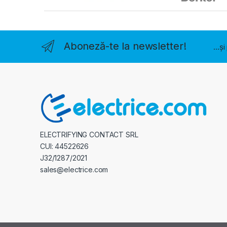
Aboneză-te la newsletter!
...ș
ELECTRIFYING CONTACT SRL
CUI: 44522626
J32/1287/2021
sales@electrice.com