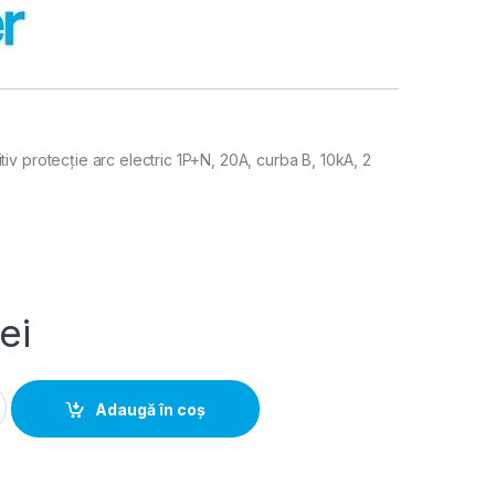
v protecție arc electric 1P+N, 20A, curba B, 10kA, 2
lei
ie arc electric AFDD MCB 1P+N 20A curba B 10kA, Hager | ARC52
Adaugă în coș