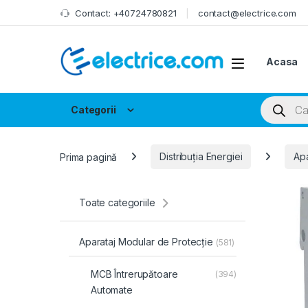
Skip to navigation
Skip to content
Contact: +40724780821
contact@electrice.com
Acasa
Products
Categorii
Prima pagină
Distribuția Energiei
Apa
Toate categoriile
Aparataj Modular de Protecție
(581)
MCB Întrerupătoare
(394)
Automate