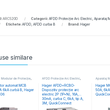
U:
ARC520D
Categorii:
AFDD Protecție Arc Electric
,
Aparataj 
Etichete:
AFDD
,
AFDD curba B
Brand:
Hager
se similare
j Modular de Protecție
,
AFDD Protecție Arc Electric
,
Aparataj M
ția Energiei
,
MCB
Aparataj Modular de Protecție
,
Distribuția
pătoare Automate
Distribuția Energiei
Întrerupă
ctor automat MCB
Hager AFDD+RCBO-
Hager MC
A 6kA curbă B, Hager
Dispozitiv protecție arc
50A, 6kA, curbă B, 1M,
506
electric 2P (1P+N), 16A,
QuickCo
30mA, curba C, 6kA, tip A,
3M, QuickConnect