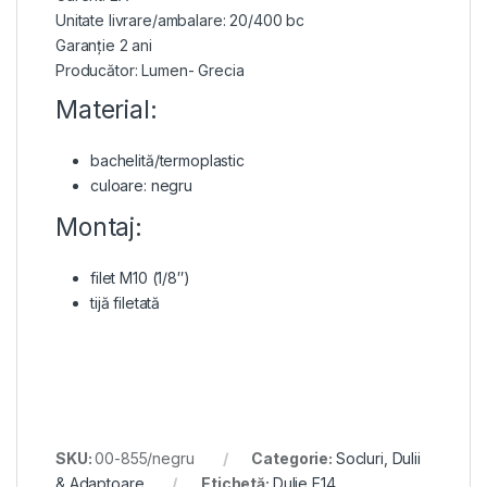
Unitate livrare/ambalare: 20/400 bc
Garanție 2 ani
Producător: Lumen- Grecia
Material:
bachelită/termoplastic
culoare: negru
Montaj:
filet M10 (1/8″)
tijă filetată
SKU:
00-855/negru
Categorie:
Socluri, Dulii
& Adaptoare
Etichetă:
Dulie E14