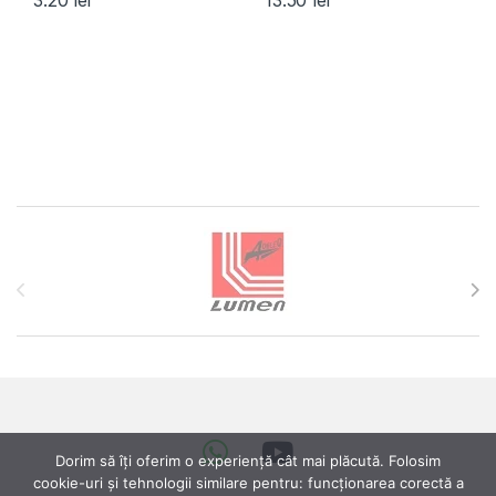
3.20
lei
13.50
lei
Brands Carousel
Dorim să îți oferim o experiență cât mai plăcută. Folosim
cookie-uri și tehnologii similare pentru: funcționarea corectă a