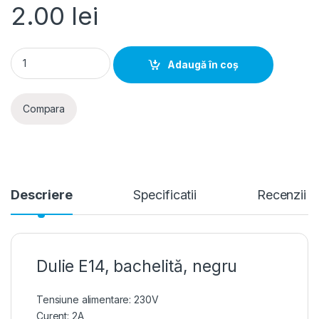
2.00
lei
Dulie E14, bachelita, negru quantity
Adaugă în coș
Compara
Descriere
Specificatii
Recenzii
Dulie E14, bachelită, negru
Tensiune alimentare: 230V
Curent: 2A