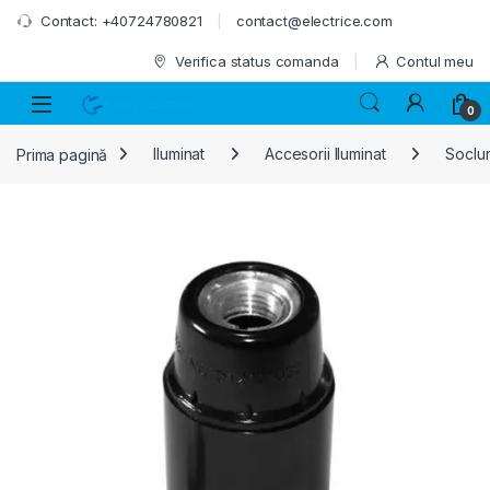
Skip to navigation
Skip to content
Contact: +40724780821
contact@electrice.com
Verifica status comanda
Contul meu
0
Prima pagină
Iluminat
Accesorii Iluminat
Soclur