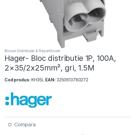
Blocuri Distribuție & Repartitoare
Hager- Bloc distributie 1P, 100A,
2×35/2x25mm², gri, 1.5M
Cod produs:
KH35L
EAN:
3250613780272
Compara