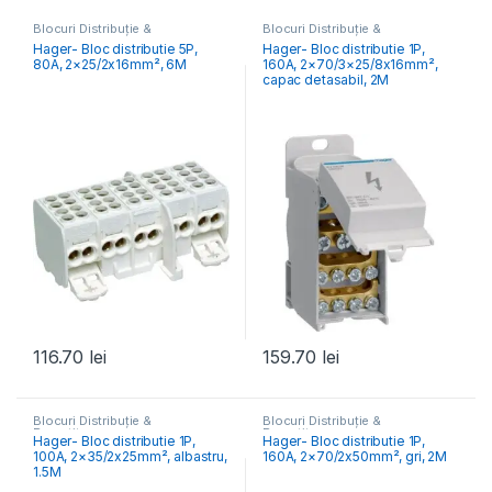
Blocuri Distribuție &
Blocuri Distribuție &
Repartitoare
,
Elemente
Repartitoare
Hager- Bloc distributie 5P,
Hager- Bloc distributie 1P,
Conexiune- Tablou Electric
80A, 2×25/2x16mm², 6M
160A, 2×70/3×25/8x16mm²,
capac detasabil, 2M
116.70
lei
159.70
lei
Blocuri Distribuție &
Blocuri Distribuție &
Repartitoare
Repartitoare
Hager- Bloc distributie 1P,
Hager- Bloc distributie 1P,
100A, 2×35/2x25mm², albastru,
160A, 2×70/2x50mm², gri, 2M
1.5M