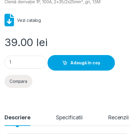
Clemă derivație 1P, 100A, 2×35/2x25mm², gri, 1.5M
Vezi catalog
39.00
lei
Hager- Bloc distributie 1P, 100A, 2x35/2x25mm², gri, 1.5M qua
Adaugă în coș
Compara
Descriere
Specificatii
Recenzii