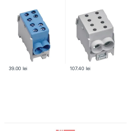
39.00
lei
107.40
lei
Brands Carousel