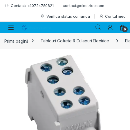
Skip to navigation
Skip to content
Contact: +40724780821
contact@electrice.com
Verifica status comanda
Contul meu
0
Prima pagină
Tablouri Cofrete & Dulapuri Electrice
El