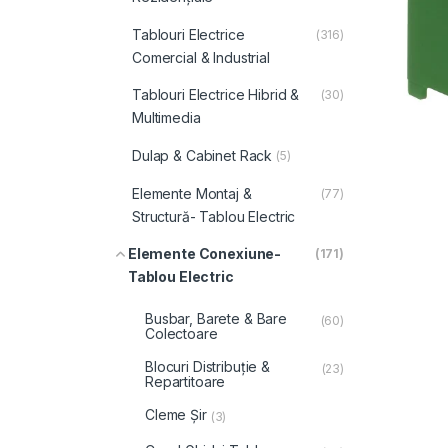
Tablouri Electrice
(316)
Comercial & Industrial
Tablouri Electrice Hibrid &
(30)
Multimedia
Dulap & Cabinet Rack
(5)
Elemente Montaj &
(77)
Structură- Tablou Electric
Elemente Conexiune-
(171)
Tablou Electric
Busbar, Barete & Bare
(60)
Colectoare
Blocuri Distribuție &
(23)
Repartitoare
Cleme Șir
(3)