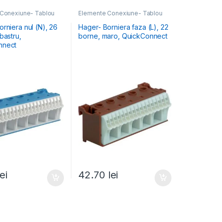
Conexiune- Tablou
Elemente Conexiune- Tablou
Electric
rniera nul (N), 26
Hager- Borniera faza (L), 22
bastru,
borne, maro, QuickConnect
nnect
lei
42.70
lei