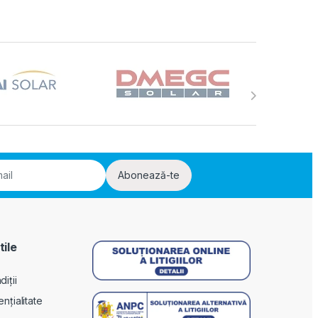
Abonează-te
tile
iții
ențialitate