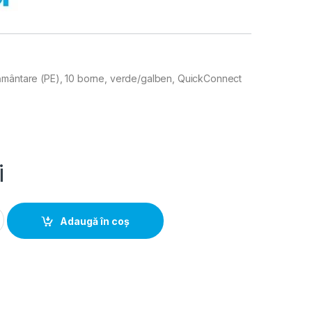
ământare (PE), 10 borne, verde/galben, QuickConnect
i
pămantare (PE), 10 borne, verde/galben, QuickConnect quantity
Adaugă în coș