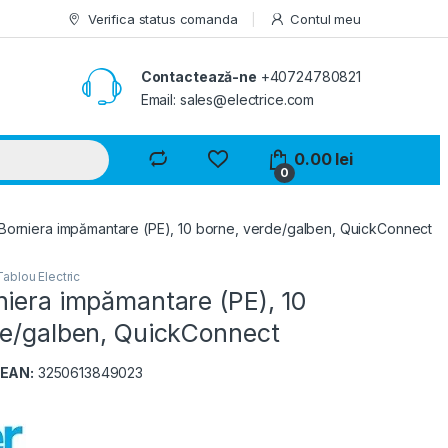
Verifica status comanda
Contul meu
Contactează-ne
+40724780821
Email: sales@electrice.com
0.00
lei
0
Borniera impămantare (PE), 10 borne, verde/galben, QuickConnect
ablou Electric
niera impămantare (PE), 10
de/galben, QuickConnect
EAN:
3250613849023