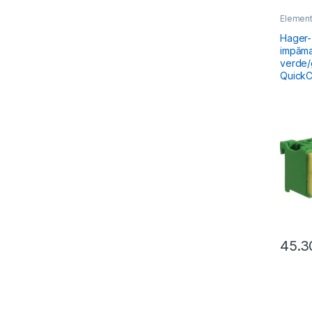
Element
Electric
Hager-
impăma
verde/
Quick
45.