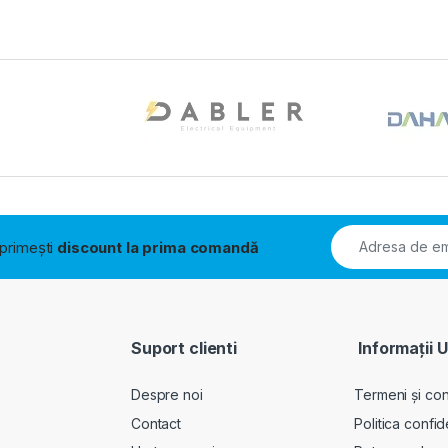
i primești
discount la prima comandă
Suport clienti
Informații U
Despre noi
Termeni și cond
Contact
Politica confid