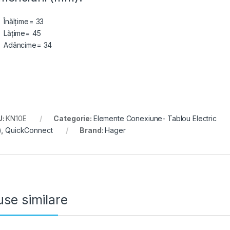
Înălțime= 33
Lățime= 45
Adâncime= 34
U:
KN10E
Categorie:
Elemente Conexiune- Tablou Electric
)
,
QuickConnect
Brand:
Hager
se similare