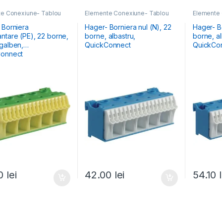
e Conexiune- Tablou
Elemente Conexiune- Tablou
Elemente 
Electric
Electric
 Borniera
Hager- Borniera nul (N), 22
Hager- Bo
ntare (PE), 22 borne,
borne, albastru,
borne, al
galben,
QuickConnect
QuickCo
Connect
30
lei
42.00
lei
54.10