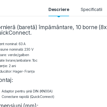
Descriere
Specificatii
rnieră (baretă) împământare, 10 borne 
ickConnect.
ent nominal: 63 A
siune nominală: 230 V
oare: verde/galben
tate livrare/ambalare: 1bc
nție: 2 ani
ducător: Hager- Franța
ntaj:
Adaptor pentru șină DIN (KN00A)
Conectare rapidă (QuickConnect)
mensiuni (mm):