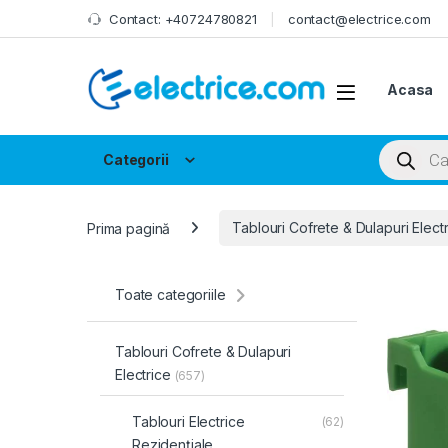
Skip to navigation
Skip to content
Contact: +40724780821
contact@electrice.com
Acasa
Products
Categorii
Prima pagină
Tablouri Cofrete & Dulapuri Elect
Toate categoriile
Tablouri Cofrete & Dulapuri
Electrice
(657)
Tablouri Electrice
(62)
Rezidențiale