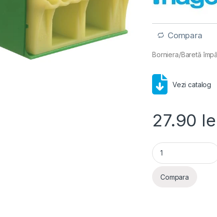
Compara
Borniera/Baretă împ
Vezi catalog
27.90
le
Hager- Borniera im
Compara