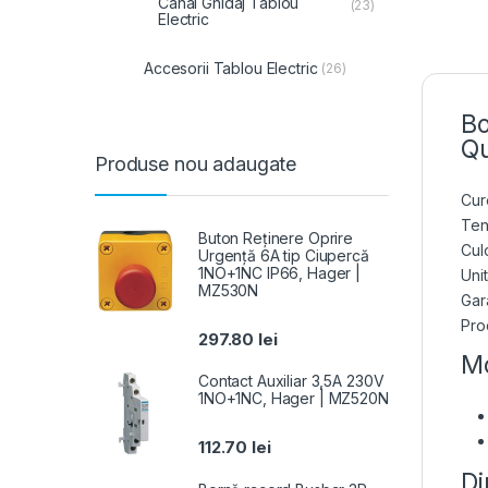
Canal Ghidaj Tablou
(23)
Electric
Accesorii Tablou Electric
(26)
Bo
Qu
Produse nou adaugate
Cur
Ten
Buton Reținere Oprire
Cul
Urgență 6A tip Ciupercă
1NO+1NC IP66, Hager |
Uni
MZ530N
Gara
Pro
297.80
lei
Mo
Contact Auxiliar 3,5A 230V
1NO+1NC, Hager | MZ520N
112.70
lei
Di