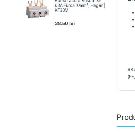
Bornă racord Busbar 3P
63A Furcă 10mm², Hager |
KF30M
38.50
lei
SK
(PE
Produ