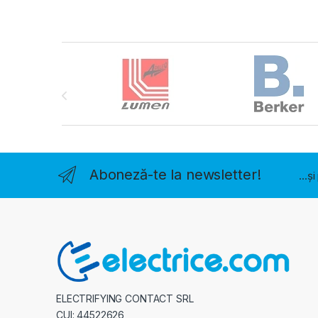
Brands Carousel
Aboneză-te la newsletter!
...ș
ELECTRIFYING CONTACT SRL
CUI: 44522626