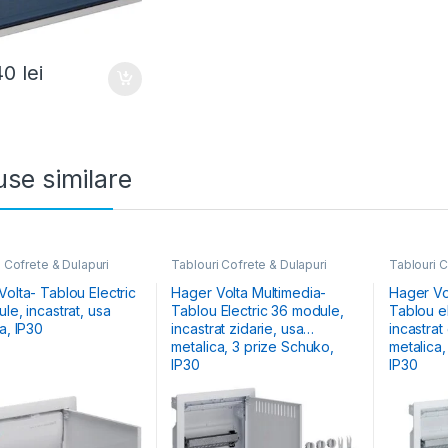
40
lei
se similare
 Cofrete & Dulapuri
Tablouri Cofrete & Dulapuri
Tablouri C
e
,
Tablouri Electrice
Electrice
,
Tablouri Electrice
Electrice
,
iale Încastrate
Hibrid & Multimedia
Hibrid & M
olta- Tablou Electric
Hager Volta Multimedia-
Hager Vo
le, incastrat, usa
Tablou Electric 36 module,
Tablou electric
a, IP30
incastrat zidarie, usa
incastrat
metalica, 3 prize Schuko,
metalica,
IP30
IP30