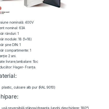
siune nominală: 400V
ent nominal: 63A
ăr rânduri: 1
ăr module: 18 (1×18)
ăr șine DIN: 1
ăr compartimente: 1
nție 2 ani.
tate livrare/ambalare: 1bc
ducător: Hager- Franța.
terial:
plastic, culoare alb pur (RAL 9010)
hipare:
ușă reversibilă
stânga/dreapta (unghi deschidere: 180°)