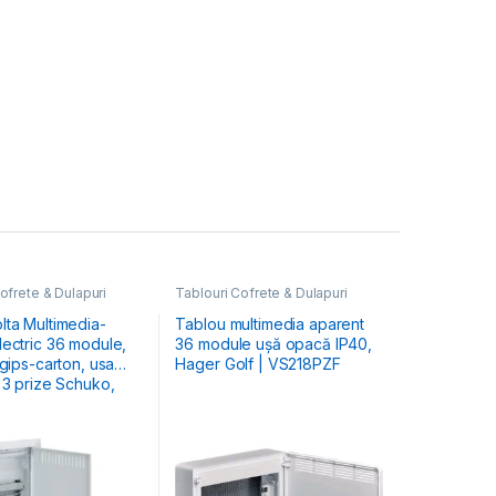
ofrete & Dulapuri
Tablouri Cofrete & Dulapuri
Tablouri Electrice
Electrice
,
Tablouri Electrice
ultimedia
Hibrid & Multimedia
lta Multimedia-
Tablou multimedia aparent
 36 module,
36 module ușă opacă IP40,
 gips-carton, usa
Hager Golf | VS218PZF
 3 prize Schuko,