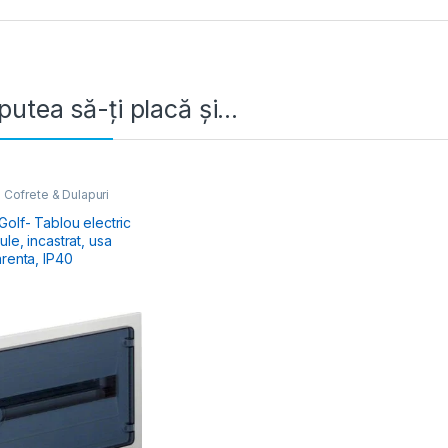
putea să-ți placă și…
 Cofrete & Dulapuri
e
,
Tablouri Electrice
iale Încastrate
olf- Tablou electric
le, incastrat, usa
arenta, IP40