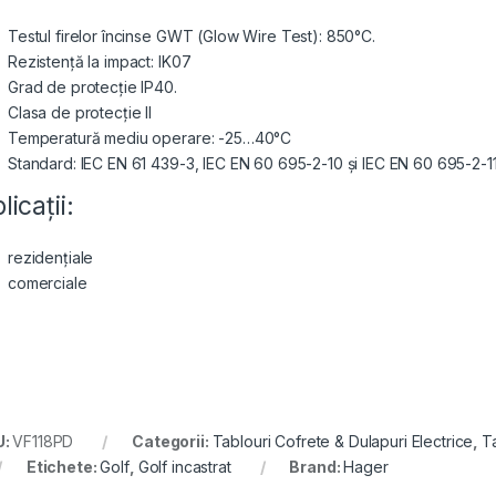
Testul firelor încinse GWT (Glow Wire Test): 850°C.
Rezistență la impact: IK07
Grad de protecție IP40.
Clasa de protecție II
Temperatură mediu operare: -25…40°C
Standard: IEC EN 61 439-3, ΙΕC EN 60 695-2-10 și IEC EN 60 695-2-1
licații:
rezidențiale
comerciale
U:
VF118PD
Categorii:
Tablouri Cofrete & Dulapuri Electrice
,
Ta
Etichete:
Golf
,
Golf incastrat
Brand:
Hager