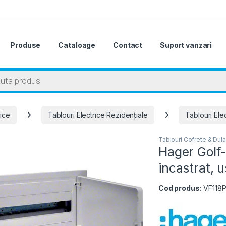
Produse
Cataloage
Contact
Suport vanzari
 search
rice
Tablouri Electrice Rezidențiale
Tablouri Ele
Tablouri Cofrete & Dula
Hager Golf-
incastrat, 
Cod produs:
VF118