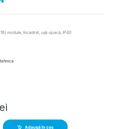
×18) module, încastrat, ușă opacă, IP40
 tehnica
lei
Electric 18 module, incastrat, usa opaca, IP40 quantity
Adaugă în coș