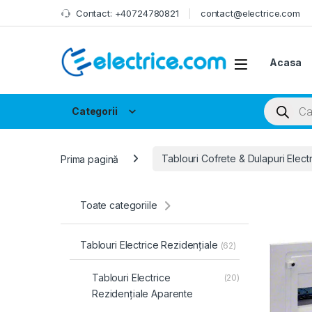
Skip to navigation
Skip to content
Contact: +40724780821
contact@electrice.com
Acasa
Products
Categorii
Prima pagină
Tablouri Cofrete & Dulapuri Elect
Toate categoriile
Tablouri Electrice Rezidențiale
(62)
Tablouri Electrice
(20)
Rezidențiale Aparente