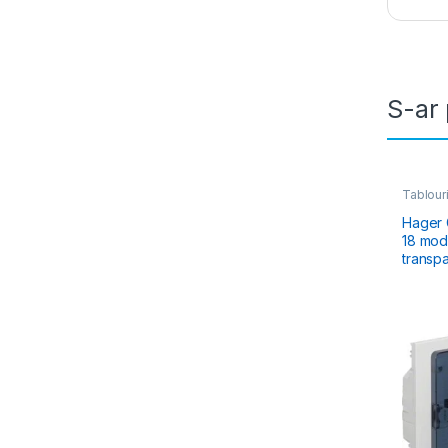
S-ar 
Tablouri
Electric
Rezidenț
Hager G
18 modu
transp