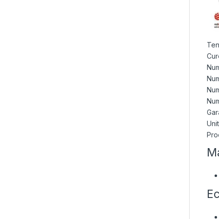
Ten
Cur
Num
Num
Num
Num
Gara
Uni
Pro
Ma
Ec