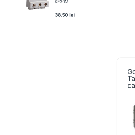
KF30M
38.50
lei
Go
Ta
ca