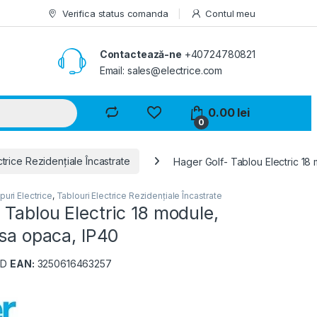
Verifica status comanda
Contul meu
Contactează-ne
+40724780821
Email: sales@electrice.com
0.00
lei
0
ctrice Rezidențiale Încastrate
Hager Golf- Tablou Electric 18 
puri Electrice
,
Tablouri Electrice Rezidențiale Încastrate
 Tablou Electric 18 module,
usa opaca, IP40
PD
EAN:
3250616463257