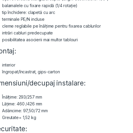
balamalele cu fixare rapidă (1/4 rotație)
tip închidere: clapetă cu arc
terminale PE/N incluse
cleme reglabile pe înălțime pentru fixarea cablurilor
intrări cabluri predecupate
posibilitatea asocierii mai multor tablouri
ntaj:
interior
îngropat/încastrat, gips-carton
mensiuni/decupaj instalare:
Înălțime: 293/257 mm
Lățime: 460 /426 mm
Adâncime: 97,50/72 mm
Greutate= 1,52 kg
curitate: