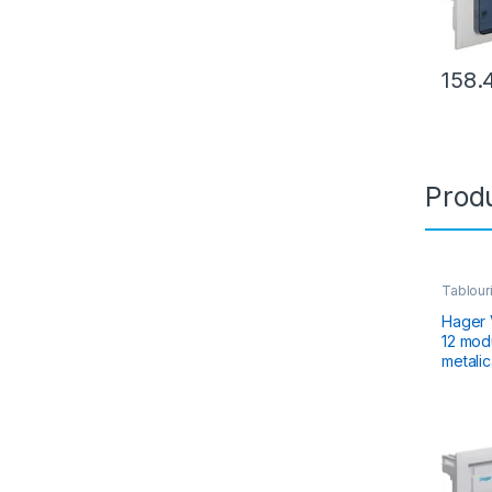
158.
Produ
Tablouri
Electric
Rezidenț
Hager V
12 modu
metalic