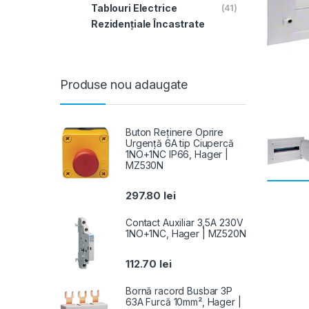
Tablouri Electrice
(41)
Rezidențiale Încastrate
Produse nou adaugate
Buton Reținere Oprire
Urgență 6A tip Ciupercă
1NO+1NC IP66, Hager |
MZ530N
297.80
lei
Contact Auxiliar 3,5A 230V
1NO+1NC, Hager | MZ520N
112.70
lei
Bornă racord Busbar 3P
63A Furcă 10mm², Hager |