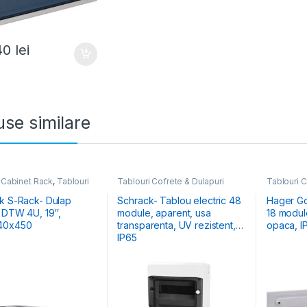
40
lei
se similare
 Cabinet Rack
,
Tablouri
Tablouri Cofrete & Dulapuri
Tablouri C
& Dulapuri Electrice
Electrice
Electrice
,
Rezidenția
k S-Rack- Dulap
Schrack- Tablou electric 48
Hager Gol
 4U, 19″,
module, aparent, usa
18 module
40x450
transparenta, UV rezistent,
opaca, I
IP65