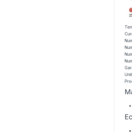
Ten
Cur
Num
Num
Num
Num
Gara
Uni
Pro
Ma
Ec