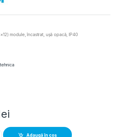
4×12) module, încastrat, ușă opacă, IP40
 tehnica
lei
 Electric 48 module, incastrat, usa opaca, IP40 quantity
Adaugă în coș