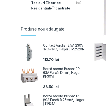
Tablouri Electrice
(41)
Rezidențiale Încastrate
Produse nou adaugate
Contact Auxiliar 3,5A 230V
1NO+1NC, Hager | MZ520N
112.70
lei
Bornă racord Busbar 3P
63A Furcă 10mm², Hager |
KF30M
38.50
lei
Bornă racord Busbar 1P
80A Furcă 1x25mm², Hager
| KF84A