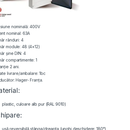
siune nominală: 400V
ent nominal: 63A
ăr rânduri: 4
ăr module: 48 (4×12)
ăr șine DIN: 4
ăr compartimente: 1
nție 2 ani.
tate livrare/ambalare: 1bc
ducător: Hager- Franța.
terial:
plastic, culoare alb pur (RAL 9010)
hipare:
ușă reversibilă
stânga/dreapta (unghi deschidere: 180°)