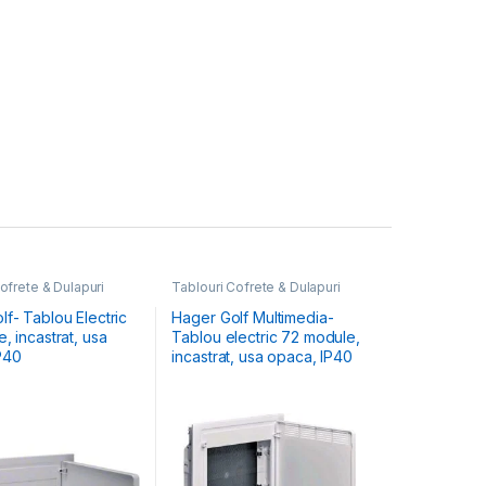
ofrete & Dulapuri
Tablouri Cofrete & Dulapuri
Tablouri Electrice
Electrice
,
Tablouri Electrice
le Încastrate
Hibrid & Multimedia
f- Tablou Electric
Hager Golf Multimedia-
, incastrat, usa
Tablou electric 72 module,
P40
incastrat, usa opaca, IP40