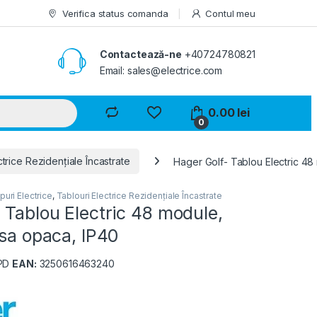
Verifica status comanda
Contul meu
Contactează-ne
+40724780821
Email: sales@electrice.com
0.00
lei
0
ctrice Rezidențiale Încastrate
Hager Golf- Tablou Electric 48 
puri Electrice
,
Tablouri Electrice Rezidențiale Încastrate
 Tablou Electric 48 module,
usa opaca, IP40
PD
EAN:
3250616463240