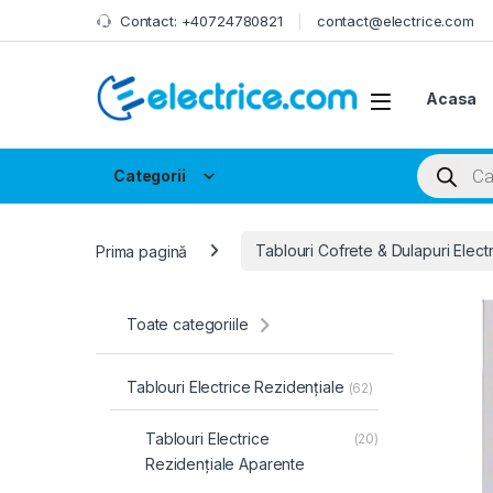
Skip to navigation
Skip to content
Contact: +40724780821
contact@electrice.com
Acasa
Products
Categorii
Prima pagină
Tablouri Cofrete & Dulapuri Elect
Toate categoriile
Tablouri Electrice Rezidențiale
(62)
Tablouri Electrice
(20)
Rezidențiale Aparente