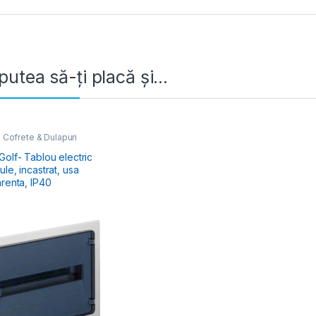
putea să-ți placă și…
 Cofrete & Dulapuri
e
,
Tablouri Electrice
iale Încastrate
olf- Tablou electric
le, incastrat, usa
arenta, IP40