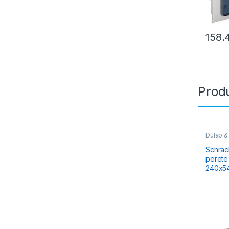
158.
Produ
Dulap &
Cofrete 
Schrac
perete DTW
240x5