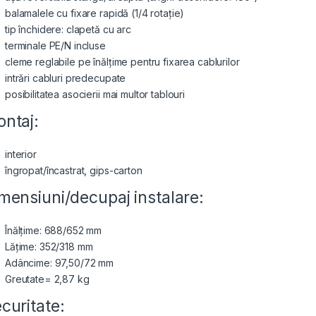
balamalele cu fixare rapidă (1/4 rotație)
tip închidere: clapetă cu arc
terminale PE/N incluse
cleme reglabile pe înălțime pentru fixarea cablurilor
intrări cabluri predecupate
posibilitatea asocierii mai multor tablouri
ntaj:
interior
îngropat/încastrat, gips-carton
mensiuni/decupaj instalare:
Înălțime: 688/652 mm
Lățime: 352/318 mm
Adâncime: 97,50/72 mm
Greutate= 2,87 kg
curitate: