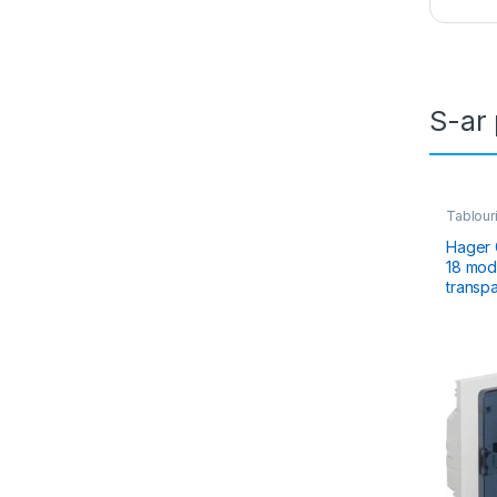
S-ar 
Tablouri
Electric
Rezidenț
Hager G
18 modu
transp