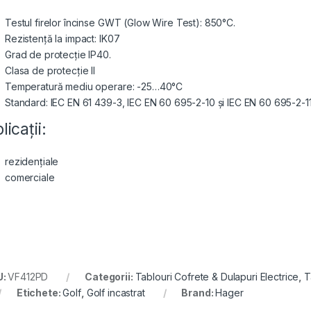
Testul firelor încinse GWT (Glow Wire Test): 850°C.
Rezistență la impact: IK07
Grad de protecție IP40.
Clasa de protecție II
Temperatură mediu operare: -25…40°C
Standard: IEC EN 61 439-3, ΙΕC EN 60 695-2-10 și IEC EN 60 695-2-1
licații:
rezidențiale
comerciale
U:
VF412PD
Categorii:
Tablouri Cofrete & Dulapuri Electrice
,
T
Etichete:
Golf
,
Golf incastrat
Brand:
Hager