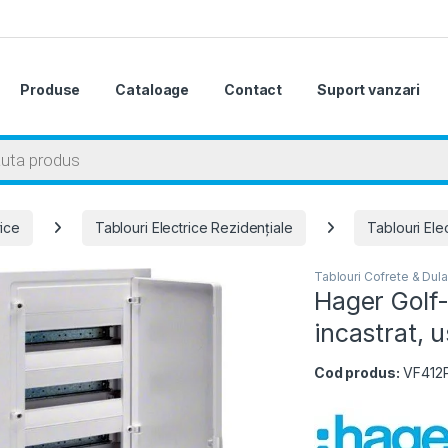
Produse
Cataloage
Contact
Suport vanzari
 search
rice
Tablouri Electrice Rezidențiale
Tablouri Ele
Tablouri Cofrete & Dula
Hager Golf-
incastrat, 
Cod produs:
VF412