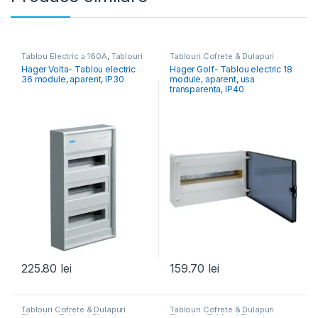
Tablou Electric ≥ 160A
,
Tablouri
Tablouri Cofrete & Dulapuri
Cofrete & Dulapuri Electrice
Electrice
,
Tablouri Electrice
Hager Volta- Tablou electric
Hager Golf- Tablou electric 18
Rezidențiale Aparente
36 module, aparent, IP30
module, aparent, usa
transparenta, IP40
225.80
lei
159.70
lei
Tablouri Cofrete & Dulapuri
Tablouri Cofrete & Dulapuri
Electrice
,
Tablouri Electrice
Electrice
,
Tablouri Electrice