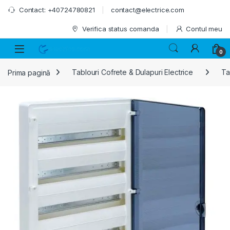
Skip to navigation
Skip to content
Contact: +40724780821
contact@electrice.com
Verifica status comanda
Contul meu
0
Prima pagină
Tablouri Cofrete & Dulapuri Electrice
Ta