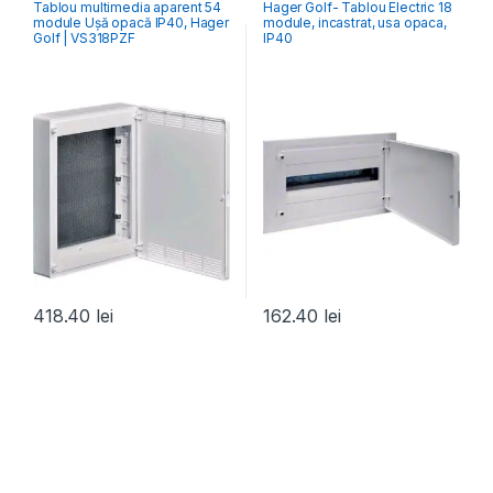
Tablou multimedia aparent 54
Hager Golf- Tablou Electric 18
Hibrid & Multimedia
Rezidențiale Încastrate
module Ușă opacă IP40, Hager
module, incastrat, usa opaca,
Golf | VS318PZF
IP40
418.40
lei
162.40
lei