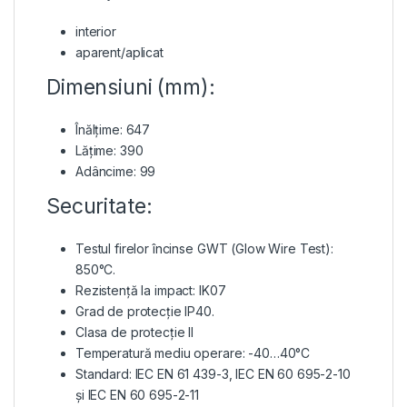
interior
aparent/aplicat
Dimensiuni (mm):
Înălțime: 647
Lățime: 390
Adâncime: 99
Securitate:
Testul firelor încinse GWT (Glow Wire Test):
850°C.
Rezistență la impact: IK07
Grad de protecție IP40.
Clasa de protecție II
Temperatură mediu operare: -40…40°C
Standard: IEC EN 61 439-3, ΙΕC EN 60 695-2-10
și IEC EN 60 695-2-11