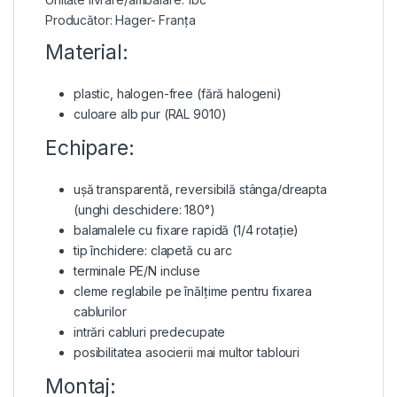
Producător: Hager- Franța
Material:
plastic, halogen-free (fără halogeni)
culoare alb pur (RAL 9010)
Echipare:
ușă transparentă, reversibilă stânga/dreapta
(unghi deschidere: 180°)
balamalele cu fixare rapidă (1/4 rotație)
tip închidere: clapetă cu arc
terminale PE/N incluse
cleme reglabile pe înălțime pentru fixarea
cablurilor
intrări cabluri predecupate
posibilitatea asocierii mai multor tablouri
Montaj: