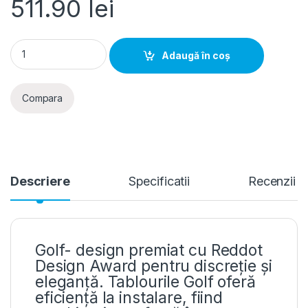
511.90
lei
Hager Golf- Tablou electric 72 module, aparent, usa transpar
Adaugă în coș
Compara
Descriere
Specificatii
Recenzii
Golf- design premiat cu Reddot
Design Award pentru discreție și
eleganță. Tablourile Golf oferă
eficiență la instalare, fiind