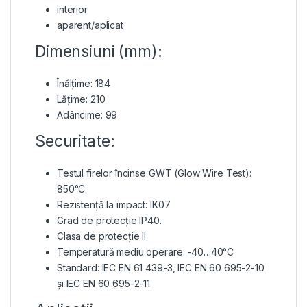
interior
aparent/aplicat
Dimensiuni (mm):
Înălțime: 184
Lățime: 210
Adâncime: 99
Securitate:
Testul firelor încinse GWT (Glow Wire Test):
850°C.
Rezistență la impact: IK07
Grad de protecție IP40.
Clasa de protecție II
Temperatură mediu operare: -40…40°C
Standard: IEC EN 61 439-3, ΙΕC EN 60 695-2-10
și IEC EN 60 695-2-11