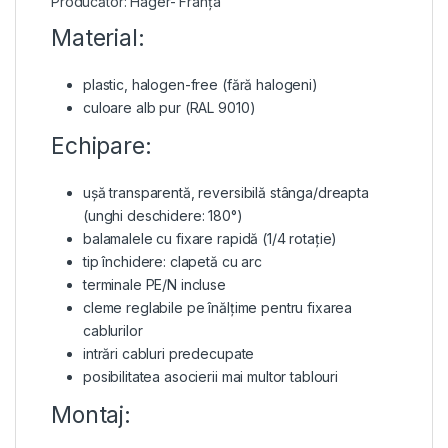
Producător: Hager- Franța
Material:
plastic, halogen-free (fără halogeni)
culoare alb pur (RAL 9010)
Echipare:
ușă transparentă, reversibilă stânga/dreapta
(unghi deschidere: 180°)
balamalele cu fixare rapidă (1/4 rotație)
tip închidere: clapetă cu arc
terminale PE/N incluse
cleme reglabile pe înălțime pentru fixarea
cablurilor
intrări cabluri predecupate
posibilitatea asocierii mai multor tablouri
Montaj: