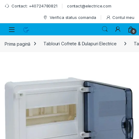
Skip to navigation
Skip to content
Contact: +40724780821
contact@electrice.com
Verifica status comanda
Contul meu
0
Prima pagină
Tablouri Cofrete & Dulapuri Electrice
Ta