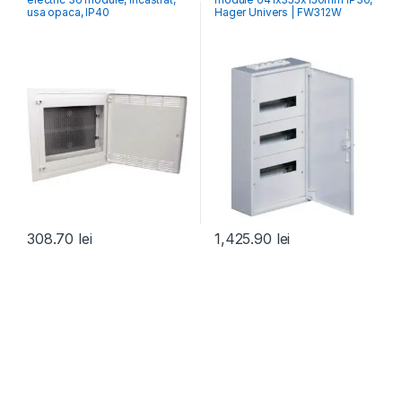
Industrial
usa opaca, IP40
Hager Univers | FW312W
308.70
lei
1,425.90
lei