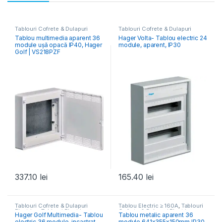
Tablouri Cofrete & Dulapuri
Tablouri Cofrete & Dulapuri
Electrice
,
Tablouri Electrice
Electrice
,
Tablouri Electrice
Tablou multimedia aparent 36
Hager Volta- Tablou electric 24
Hibrid & Multimedia
Rezidențiale Aparente
module ușă opacă IP40, Hager
module, aparent, IP30
Golf | VS218PZF
337.10
lei
165.40
lei
Tablouri Cofrete & Dulapuri
Tablou Electric ≥ 160A
,
Tablouri
Electrice
,
Tablouri Electrice
Cofrete & Dulapuri Electrice
,
Hager Golf Multimedia- Tablou
Tablou metalic aparent 36
Hibrid & Multimedia
Tablouri Electrice Comercial &
electric 36 module, incastrat,
module 641x355x150mm IP30,