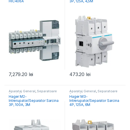
HIC406A
3P, 125A, 4,5M
7,279.20
lei
473.20
lei
Aparataj General
,
Separatoare
Aparataj General
,
Separatoare
Sarcină
Sarcină
Hager M2-
Hager M3-
Intrerupator/Separator Sarcina
Intrerupator/Separator Sarcina
3P, 100A, 3M
4P, 125A, 6M