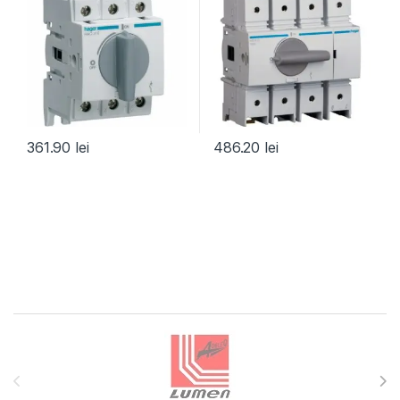
361.90
lei
486.20
lei
Brands Carousel