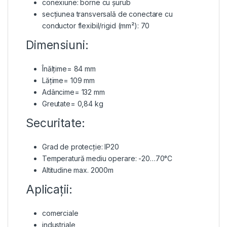
conexiune: borne cu șurub
secțiunea transversală de conectare cu
conductor flexibil/rigid (mm²): 70
Dimensiuni:
Înălțime= 84 mm
Lățime= 109 mm
Adâncime= 132 mm
Greutate= 0,84 kg
Securitate:
Grad de protecție: IP20
Temperatură mediu operare: -20…70°C
Altitudine max. 2000m
Aplicații:
comerciale
industriale