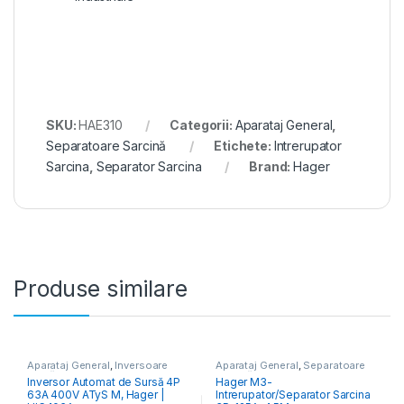
SKU:
HAE310
Categorii:
Aparataj General
,
Separatoare Sarcină
Etichete:
Intrerupator
Sarcina
,
Separator Sarcina
Brand:
Hager
Produse similare
Aparataj General
,
Inversoare
Aparataj General
,
Separatoare
Sursă
Sarcină
Inversor Automat de Sursă 4P
Hager M3-
63A 400V ATyS M, Hager |
Intrerupator/Separator Sarcina