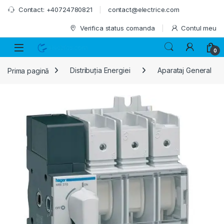
Skip to navigation
Skip to content
Contact: +40724780821
contact@electrice.com
Verifica status comanda
Contul meu
0
Prima pagină
Distribuția Energiei
Aparataj General