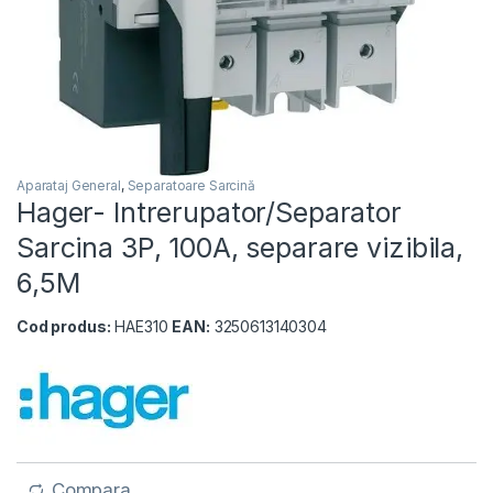
Aparataj General
,
Separatoare Sarcină
Hager- Intrerupator/Separator
Sarcina 3P, 100A, separare vizibila,
6,5M
Cod produs:
HAE310
EAN:
3250613140304
Compara