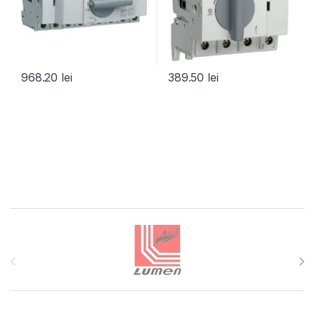
968.20
lei
389.50
lei
Brands Carousel