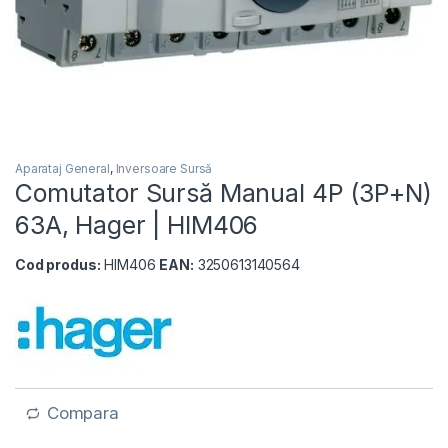
Aparataj General
,
Inversoare Sursă
Comutator Sursă Manual 4P (3P+N)
63A, Hager | HIM406
Cod produs:
HIM406
EAN:
3250613140564
Compara