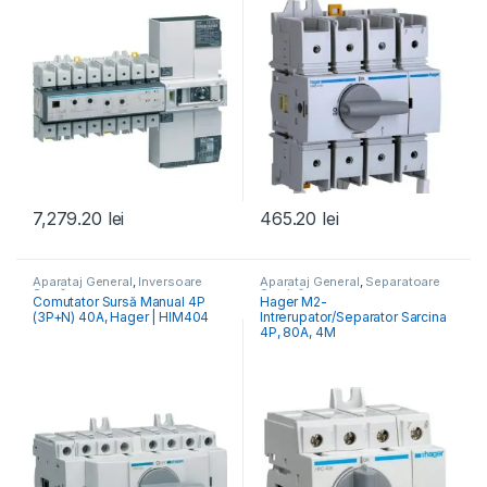
7,279.20
lei
465.20
lei
Aparataj General
,
Inversoare
Aparataj General
,
Separatoare
Sursă
Sarcină
Comutator Sursă Manual 4P
Hager M2-
(3P+N) 40A, Hager | HIM404
Intrerupator/Separator Sarcina
4P, 80A, 4M