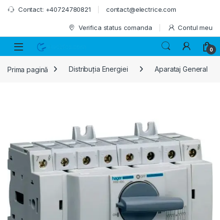
Skip to navigation
Skip to content
Contact: +40724780821
contact@electrice.com
Verifica status comanda
Contul meu
0
Prima pagină
Distribuția Energiei
Aparataj General