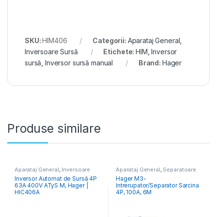
SKU:
HIM406
Categorii:
Aparataj General
,
Inversoare Sursă
Etichete:
HIM
,
Inversor
sursă
,
Inversor sursă manual
Brand:
Hager
Produse similare
Aparataj General
,
Inversoare
Aparataj General
,
Separatoare
Sursă
Sarcină
Inversor Automat de Sursă 4P
Hager M3-
63A 400V ATyS M, Hager |
Intrerupator/Separator Sarcina
HIC406A
4P, 100A, 6M