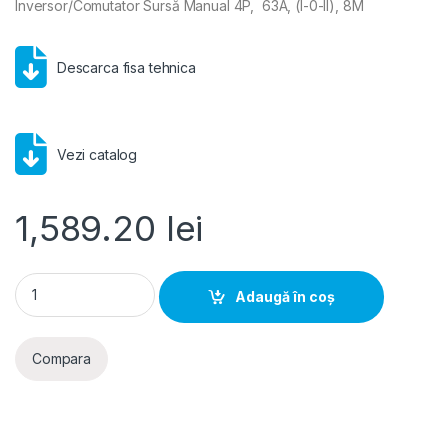
Inversor/Comutator Sursă Manual 4P, 63A, (I-0-II), 8M
Descarca fisa tehnica
Vezi catalog
1,589.20
lei
Comutator Sursă Manual 4P (3P+N) 63A, Hager | HIM406 qua
Adaugă în coș
Compara