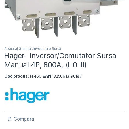
Aparataj General
,
Inversoare Sursă
Hager- Inversor/Comutator Sursa
Manual 4P, 800A, (I-0-II)
Cod produs:
HI460
EAN:
3250613190187
Compara