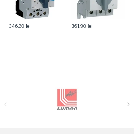
346.20
lei
361.90
lei
Brands Carousel