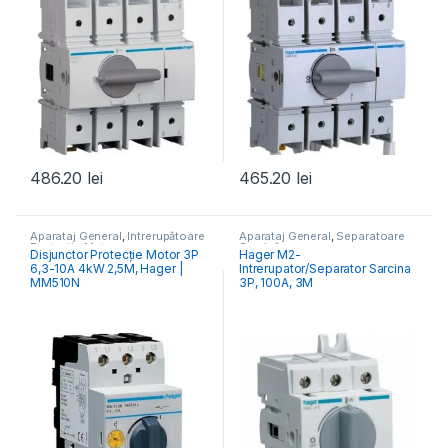
486.20
lei
465.20
lei
Aparataj General
,
Întrerupătoare
Aparataj General
,
Separatoare
Protecție Motor
Sarcină
Disjunctor Protecție Motor 3P
Hager M2-
6,3-10A 4kW 2,5M, Hager |
Intrerupator/Separator Sarcina
MM510N
3P, 100A, 3M