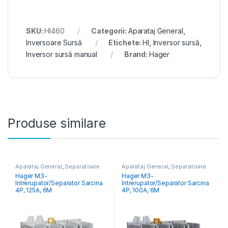
SKU:
HI460
Categorii:
Aparataj General
,
Inversoare Sursă
Etichete:
HI
,
Inversor sursă
,
Inversor sursă manual
Brand:
Hager
Produse similare
Aparataj General
,
Separatoare
Aparataj General
,
Separatoare
Sarcină
Sarcină
Hager M3-
Hager M3-
Intrerupator/Separator Sarcina
Intrerupator/Separator Sarcina
4P, 125A, 6M
4P, 100A, 6M