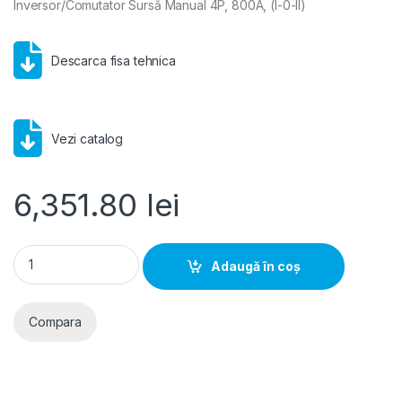
Inversor/Comutator Sursă Manual 4P, 800A, (I-0-II)
Descarca fisa tehnica
Vezi catalog
6,351.80
lei
Hager- Inversor/Comutator Sursa Manual 4P, 800A, (I-0-II) q
Adaugă în coș
Compara