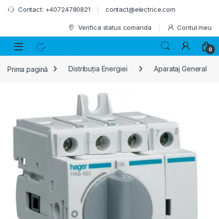
Skip to navigation
Skip to content
Contact: +40724780821
contact@electrice.com
Verifica status comanda
Contul meu
0
Prima pagină
Distribuția Energiei
Aparataj General