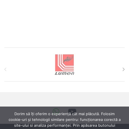
Brands Carousel
Dorim să îți oferim o experiență cât mai plăcută. Folosim
cookie-uri și tehnologii similare pentru: funcționarea corectă a
site-ului si analiza performanței. Prin apăsarea butonului