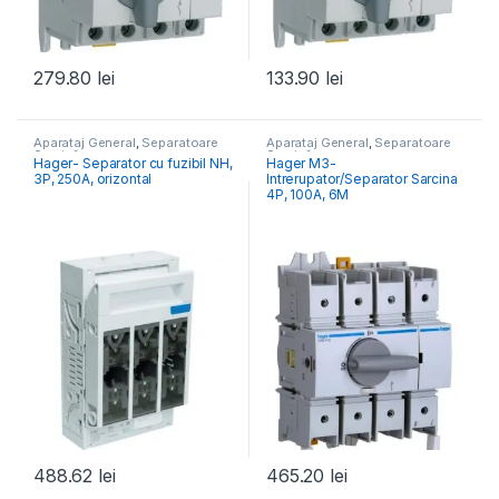
279.80
lei
133.90
lei
Aparataj General
,
Separatoare
Aparataj General
,
Separatoare
Sarcină
Sarcină
Hager- Separator cu fuzibil NH,
Hager M3-
3P, 250A, orizontal
Intrerupator/Separator Sarcina
4P, 100A, 6M
488.62
lei
465.20
lei