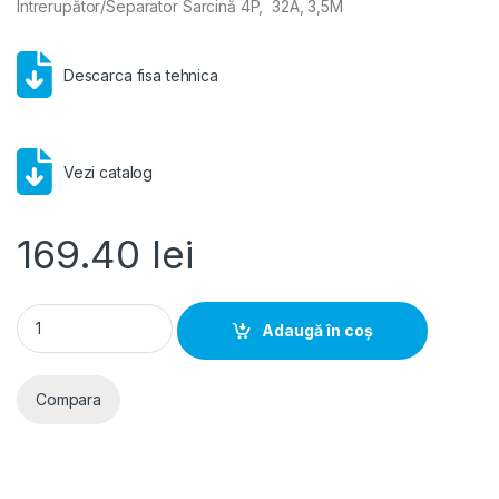
Întrerupător/Separator Sarcină 4P, 32A, 3,5M
Descarca fisa tehnica
Vezi catalog
169.40
lei
Hager M1- Intrerupator/Separator Sarcina 4P, 32A, 3,5M quan
Adaugă în coș
Compara