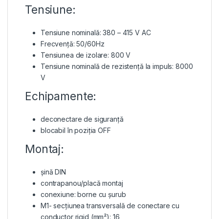
Tensiune:
Tensiune nominală: 380 – 415 V AC
Frecvență: 50/60Hz
Tensiunea de izolare: 800 V
Tensiune nominală de rezistență la impuls: 8000
V
Echipamente:
deconectare de siguranță
blocabil în poziția OFF
Montaj:
șină DIN
contrapanou/placă montaj
conexiune: borne cu șurub
M1- secțiunea transversală de conectare cu
conductor rigid (mm²): 16