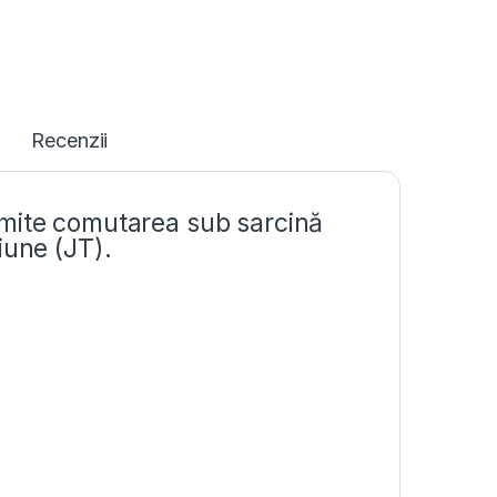
Recenzii
rmite comutarea sub sarcină
iune (JT).