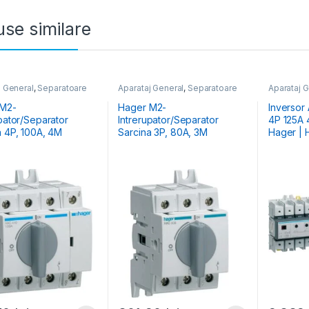
se similare
j General
,
Separatoare
Aparataj General
,
Separatoare
Aparataj 
Sarcină
Sursă
 M2-
Hager M2-
Inversor
upator/Separator
Intrerupator/Separator
4P 125A
a 4P, 100A, 4M
Sarcina 3P, 80A, 3M
Hager | 