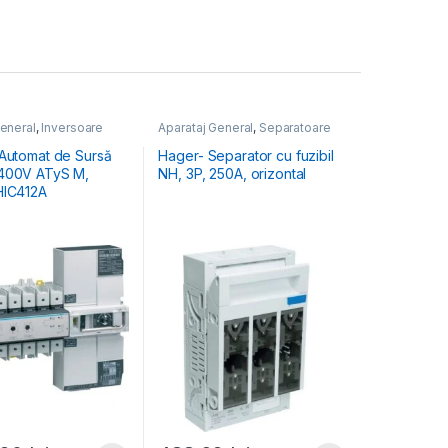
General
,
Inversoare
Aparataj General
,
Separatoare
Sarcină
 Automat de Sursă
Hager- Separator cu fuzibil
 400V ATyS M,
NH, 3P, 250A, orizontal
HIC412A