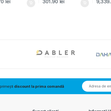
70
lei
301.90
lei
9,339
i primești
discount la prima comandă