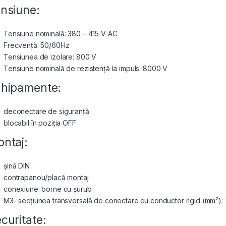
nsiune:
Tensiune nominală: 380 – 415 V AC
Frecvență: 50/60Hz
Tensiunea de izolare: 800 V
Tensiune nominală de rezistență la impuls: 8000 V
hipamente:
deconectare de siguranță
blocabil în poziția OFF
ntaj:
șină DIN
contrapanou/placă montaj
conexiune: borne cu șurub
M3- secțiunea transversală de conectare cu conductor rigid (mm²):
curitate: