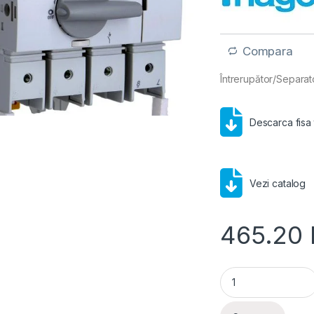
Compara
Întrerupător/Separat
Descarca fisa
Vezi catalog
465.20
Hager M3- Intrerup