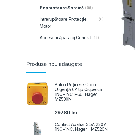
Separatoare Sarcină
(86)
Întrerupătoare Protecție
(6)
Motor
Accesorii Aparataj General
(19)
Produse nou adaugate
Buton Reținere Oprire
Urgență 6A tip Ciupercă
1NO+1NC IP66, Hager |
MZ530N
297.80
lei
Contact Auxiliar 3,5A 230V
1NO+1NC, Hager | MZ520N