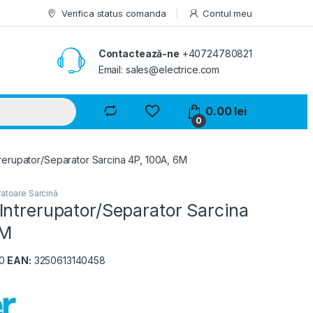
Verifica status comanda
Contul meu
Contactează-ne
+40724780821
Email: sales@electrice.com
0.00
lei
0
rerupator/Separator Sarcina 4P, 100A, 6M
atoare Sarcină
Intrerupator/Separator Sarcina
6M
10
EAN:
3250613140458