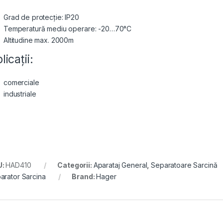
Grad de protecție: IP20
Temperatură mediu operare: -20…70°C
Altitudine max. 2000m
licații:
comerciale
industriale
U:
HAD410
Categorii:
Aparataj General
,
Separatoare Sarcină
arator Sarcina
Brand:
Hager