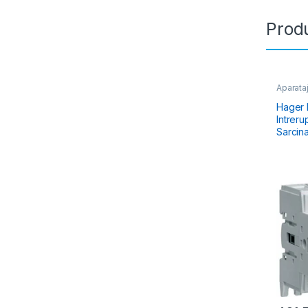
Produ
Aparata
Sarcină
Hager
Intrer
Sarcin