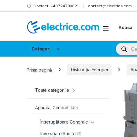
Skip to navigation
Skip to content
Contact: +40724780821
contact@electrice.com
Acasa
Products
Categorii
Prima pagină
Distribuția Energiei
Apa
Toate categoriile
Aparataj General
(140)
Întrerupătoare Generale
(4)
Inversoare Sursă
(31)