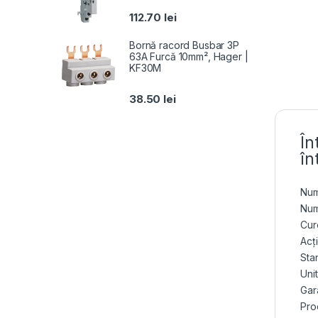
112.70
lei
Bornă racord Busbar 3P
63A Furcă 10mm², Hager |
KF30M
38.50
lei
În
în
Num
Num
Cur
Acț
Sta
Uni
Gara
Pro