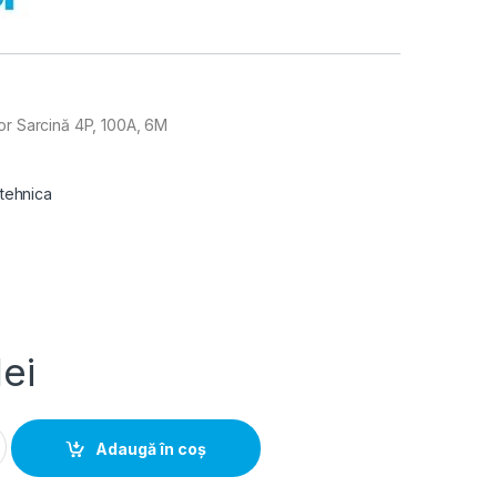
or Sarcină 4P, 100A, 6M
 tehnica
lei
ator/Separator Sarcina 4P, 100A, 6M quantity
Adaugă în coș