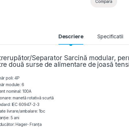
Compara
Descriere
Specificatii
trerupător/Separator Sarcină modular, pe
tre două surse de alimentare de joasă tens
ăr poli: 4P
ăr module: 6
ent nominal: 100A
ionare: manetă rotativă scurtă
ndard: IEC 60947-2-3
tate livrare/ambalare: 1bc
nție: 5 ani
ducător: Hager- Franța