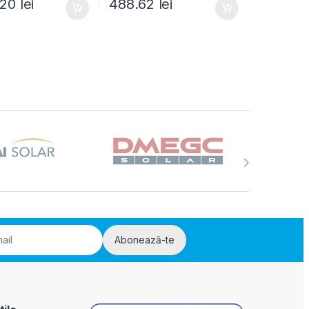
.20
lei
488.62
lei
Abonează-te