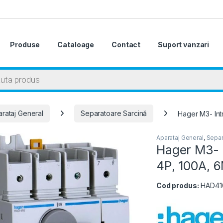
Produse
Cataloage
Contact
Suport vanzari
 search
rataj General
Separatoare Sarcină
Hager M3- Int
Aparataj General
,
Separ
Hager M3- 
4P, 100A, 
Cod produs:
HAD4