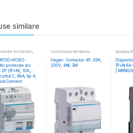
se similare
tecție Arc Electric
,
Contactoare Modulare
,
Aparataj M
j Modular de Protecție
,
Distribuția Energiei
Distribuția
ția Energiei
Întrerupă
 AFDD+RCBO-
Hager- Contactor 4P, 63A,
Disjunct
tiv protecție arc
230V, 4NI, 3M
1P+N 6A 
c 2P (1P+N), 10A,
| MKN50
 C, 6kA, tip A,
ickConnect