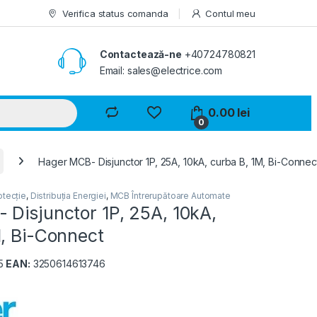
Verifica status comanda
Contul meu
Contactează-ne
+40724780821
Email: sales@electrice.com
0.00
lei
0
Hager MCB- Disjunctor 1P, 25A, 10kA, curba B, 1M, Bi-Connec
otecție
,
Distribuția Energiei
,
MCB Întrerupătoare Automate
 Disjunctor 1P, 25A, 10kA,
M, Bi-Connect
5
EAN:
3250614613746