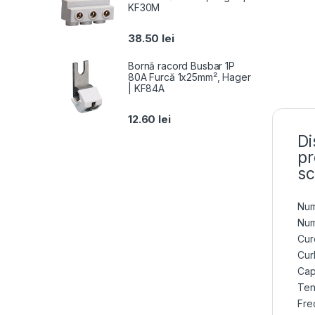
KF30M
38.50
lei
Bornă racord Busbar 1P
80A Furcă 1x25mm², Hager
| KF84A
12.60
lei
Di
pr
sc
Num
Num
Cur
Cur
Cap
Ten
Fre