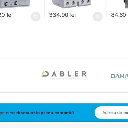
.20
lei
334.90
lei
84.60
i primești
discount la prima comandă