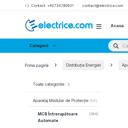
Skip to navigation
Skip to content
Contact: +40724780821
contact@electrice.com
Acasa
Products
Categorii
Prima pagină
Distribuția Energiei
Apa
Toate categoriile
Aparataj Modular de Protecție
(581)
MCB Întrerupătoare
(394)
Automate