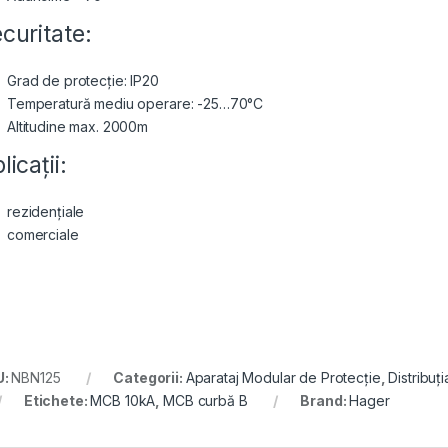
curitate:
Grad de protecție: IP20
Temperatură mediu operare: -25…70°C
Altitudine max. 2000m
licații:
rezidențiale
comerciale
U:
NBN125
Categorii:
Aparataj Modular de Protecție
,
Distribuț
Etichete:
MCB 10kA
,
MCB curbă B
Brand:
Hager