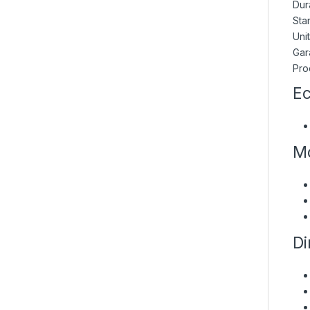
Dur
Sta
Unit
Gara
Pro
Ec
Mo
Di