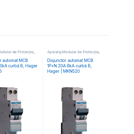
odular de Protecție
,
Aparataj Modular de Protecție
,
 Energiei
,
MCB
Distribuția Energiei
,
MCB
toare Automate
Întrerupătoare Automate
or automat MCB
Disjunctor automat MCB
6kA curbă B, Hager
1P+N 20A 6kA curbă B,
6
Hager | MKN520