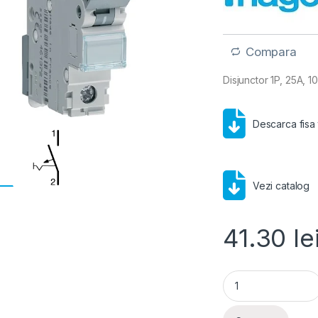
Compara
Disjunctor 1P, 25A, 
Descarca fisa
Vezi catalog
41.30
le
Hager MCB- Disjunc