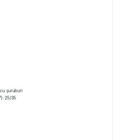
.
 cu șuruburi
): 25/35