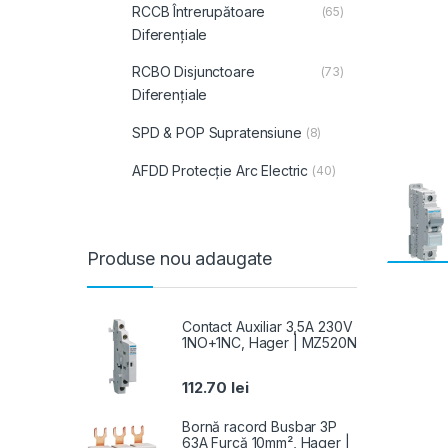
RCCB Întrerupătoare
(65)
Diferențiale
RCBO Disjunctoare
(73)
Diferențiale
SPD & POP Supratensiune
(8)
AFDD Protecție Arc Electric
(40)
Produse nou adaugate
Contact Auxiliar 3,5A 230V
1NO+1NC, Hager | MZ520N
112.70
lei
Bornă racord Busbar 3P
63A Furcă 10mm², Hager |