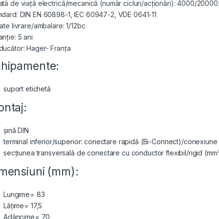
ată de viață electrică/mecanică (număr cicluri/acționări): 4000/20000
ndard: DIN EN 60898-1, IEC 60947-2, VDE 0641-11
ate livrare/ambalare: 1/12bc
nție: 5 ani
ducător: Hager- Franța
hipamente:
suport etichetă
ntaj:
șină DIN
terminal inferior/superior: conectare rapidă (Bi-Connect)/conexiune
secțiunea transversală de conectare cu conductor flexibil/rigid (mm²
mensiuni (mm):
Lungime= 83
Lățime= 17,5
Adâncime= 70