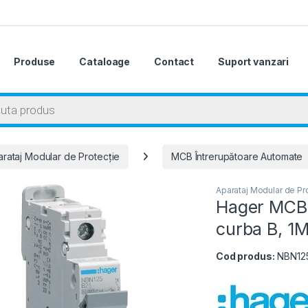
Produse
Cataloage
Contact
Suport vanzari
 search
rataj Modular de Protecție
MCB Întrerupătoare Automate
Aparataj Modular de Pr
Hager MCB-
curba B, 1
Cod produs:
NBN12