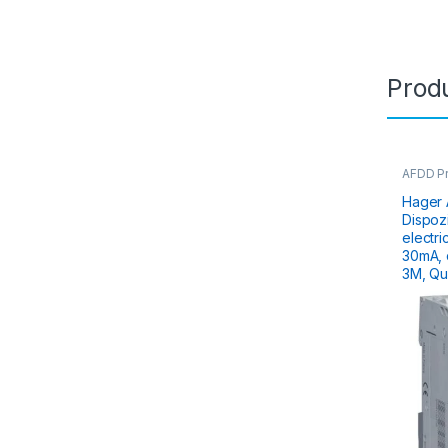
Produ
AFDD Pro
Aparata
Distribu
Hager
Dispozi
electri
30mA, curba
3M, Qu