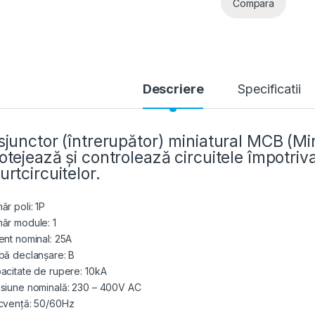
Compara
Descriere
Specificatii
sjunctor (întrerupător) miniatural MCB (Min
otejează și controlează circuitele împotriva
urtcircuitelor.
ăr poli: 1P
ăr module: 1
ent nominal: 25A
bă declanșare: B
acitate de rupere: 10kA
siune nominală: 230 – 400V AC
cvență: 50/60Hz