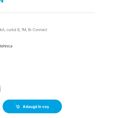
10kA, curbă B, 1M, Bi-Connect
 tehnica
i
tor 1P, 25A, 10kA, curba B, 1M, Bi-Connect quantity
Adaugă în coș