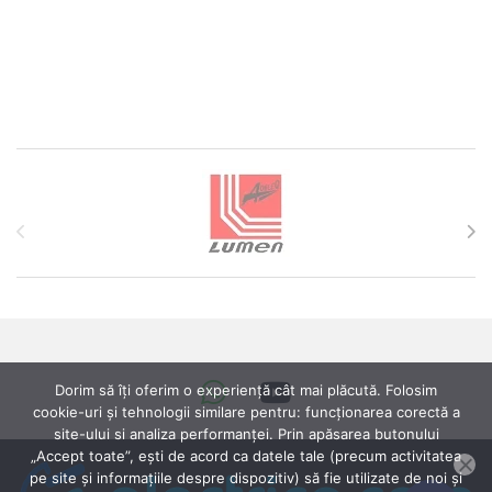
Brands Carousel
Dorim să îți oferim o experiență cât mai plăcută. Folosim
cookie-uri și tehnologii similare pentru: funcționarea corectă a
site-ului si analiza performanței. Prin apăsarea butonului
„Accept toate”, ești de acord ca datele tale (precum activitatea
pe site și informațiile despre dispozitiv) să fie utilizate de noi și