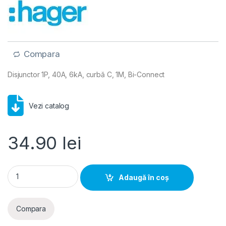
Compara
Disjunctor 1P, 40A, 6kA, curbă C, 1M, Bi-Connect
Vezi catalog
34.90
lei
Hager MCB- Disjunctor 1P, 40A, 6kA, curba C, 1M, Bi-Connect
Adaugă în coș
Compara