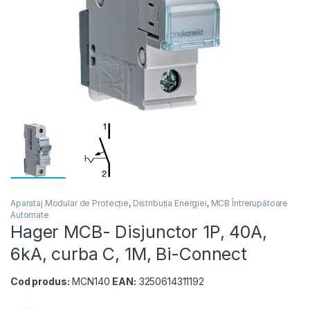
Aparataj Modular de Protecție
,
Distribuția Energiei
,
MCB Întrerupătoare
Automate
Hager MCB- Disjunctor 1P, 40A,
6kA, curba C, 1M, Bi-Connect
Cod produs:
MCN140
EAN:
3250614311192