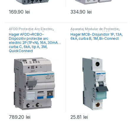
169.90
lei
334.90
lei
AFDD Protecție Arc Electric
,
Aparataj Modular de Protecție
,
Aparataj Modular de Protecție
,
Distribuția Energiei
,
MCB
Hager AFDD+RCBO-
Hager MCB- Disjunctor 1P, 13A,
Distribuția Energiei
Întrerupătoare Automate
Dispozitiv protecție arc
6kA, curba B, 1M, Bi-Connect
electric 2P (1P+N), 16A, 30mA,
curba C, 6kA, tip A, 3M,
QuickConnect
789.20
lei
25.81
lei