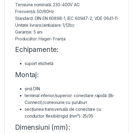
Tensiune nominală: 230-400V AC
Frecvență: 50/60Hz
Standard: DIN EN 60898-1, IEC 60947-2, VDE 0641-11
Unitate livrare/ambalare: 1/12bc
Garanție: 5 ani
Producător: Hager- Franța
Echipamente:
suport etichetă
Montaj:
șină DIN
terminal inferior/superior: conectare rapidă (Bi-
Connect)/conexiune cu șuruburi
secțiunea transversală de conectare cu
conductor flexibil/rigid (mm²): 25/35
Dimensiuni (mm):