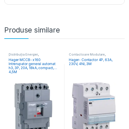
Produse similare
Distribuția Energiei
,
Contactoare Modulare
,
Întrerupătoare Generale
Distribuția Energiei
Hager MCCB- x160
Hager- Contactor 4P, 63A,
Intrerupator general automat
230V, 4NI, 3M
h3, 3P, 20A, 18kA, compact,
4,5M