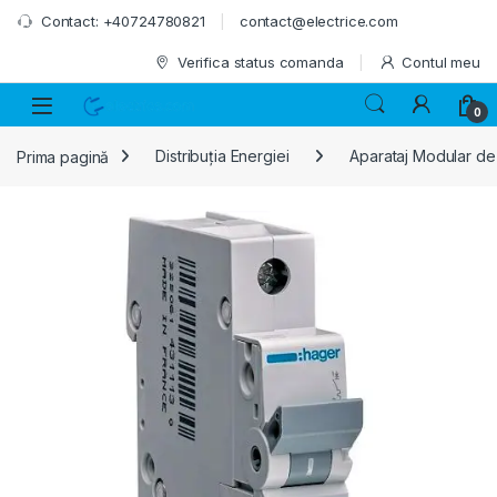
Skip to navigation
Skip to content
Contact: +40724780821
contact@electrice.com
Verifica status comanda
Contul meu
0
Prima pagină
Distribuția Energiei
Aparataj Modular de