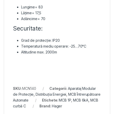
Lungime= 83
Lățime= 17,5
Adâncime= 70
Securitate:
Grad de protecție: IP20
Temperatură mediu operare: -25…70°C
Altitudine max. 2000m
SKU:
MCN140
Categorii:
Aparataj Modular
de Protecție
,
Distribuția Energiei
,
MCB Întrerupătoare
Automate
Etichete:
MCB 1P
,
MCB 6kA
,
MCB
curbă C
Brand:
Hager